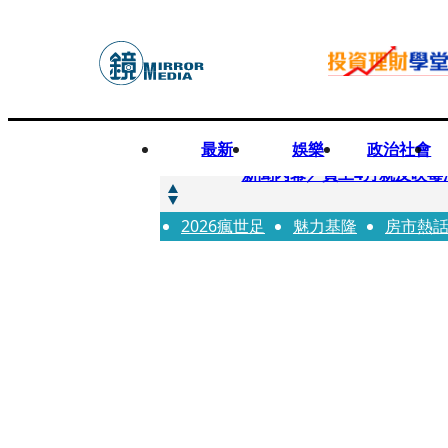
最新
娛樂
政治社會
快訊
新聞內幕／員工4月就反映毒
2026瘋世足
快訊
魅力基隆
房市熱
最年輕原民校長光環蒙塵 
快訊
果農憂颱風來襲搶收救生計