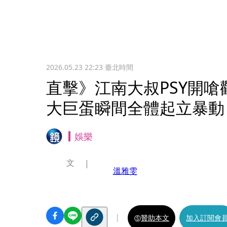
2026.05.23 22:23
臺北時間
直擊》江南大叔PSY開
大巨蛋瞬間全體起立暴動
娛樂
文
溫雅雯
贊助本文
加入訂閱會