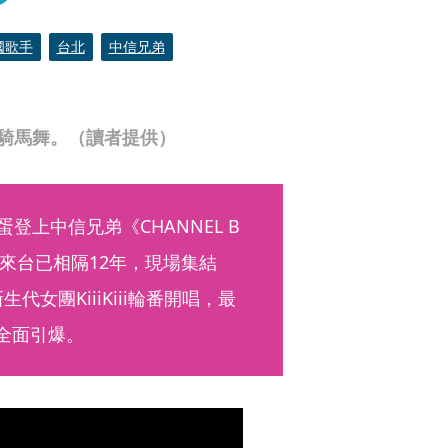
國歌手
台北
中信兄弟
跳騎馬舞。（讀者提供）
登上中信兄弟《CHANNEL B 
來台已相隔12年，現場集結
新生代女團KiiiKiii輪番開唱，最
全面引爆。