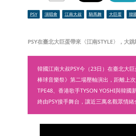
PSY
演唱會
江南大叔
騎馬舞
大巨蛋
韓
PSY在臺北大巨蛋帶來〈江南STYLE〉，大
韓國江南大叔PSY今（23日）在臺北大巨蛋
棒球音樂祭》第二場壓軸演出，距離上次
TPE48、香港歌手TYSON YOSHI與韓國
終由PSY接手舞台，讓近三萬名觀眾情緒