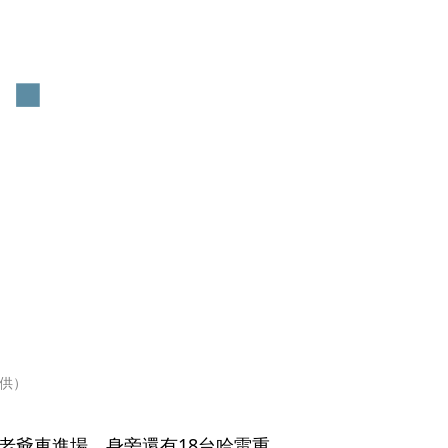
提供）
老爺車進場，身旁還有18台哈雷重