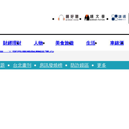
財經理財
人物
美食旅遊
生活
車錶酒
油 中聯高層隱匿鐵證曝光
話題
台北畫刊
房訊發燒榜
防詐鏡區
更多
高市議員范織欽涉貪交保
 徐欣瑩發起認購五峰鄉水梨行動