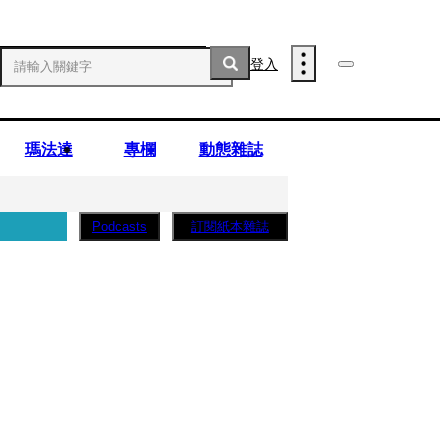
登入
瑪法達
專欄
動態雜誌
訂閱紙本雜誌
Podcasts