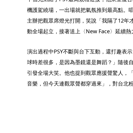
機護駕繞場，一出場就把氣氛推到最高點。唱完
主辦把觀眾席燈光打開，笑說「我隔了12年
動全場起立，接著送上〈New Face〉延續熱
演出過程中PSY不斷與台下互動，還打趣表
球時差很多，是因為墨鏡還是舞蹈？」隨後
引發全場大笑。他也提到觀眾應援聲驚人，
音樂，但今天連觀眾聲都穿過來」，對台北