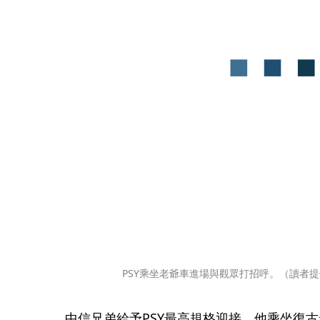
PSY乘坐老爺車進場與觀眾打招呼。（讀者
中信兄弟給予PSY最高規格迎接，他乘坐復古