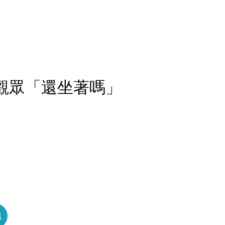
嗆觀眾「還坐著嗎」
員