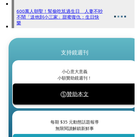
600萬人朝聖！幫偷吃尪過生日 人妻不吵
不鬧「送他到小三家」甜蜜復仇：生日快
樂
支持鏡週刊
小心意大意義
小額贊助鏡週刊！
贊助本文
每期 $
35
元動態話題報導
無限閱讀解鎖新鮮事