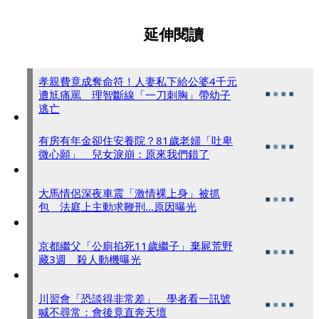
延伸閱讀
孝親費竟成奪命符！人妻私下給公婆4千元
遭尪痛罵 理智斷線「一刀刺胸」帶幼子
逃亡
有房有年金卻住安養院？81歲老婦「吐卑
微心願」 兒女淚崩：原來我們錯了
大馬情侶深夜車震「激情裸上身」被抓
包 法庭上主動求鞭刑...原因曝光
京都繼父「公廁掐死11歲繼子」棄屍荒野
藏3週 殺人動機曝光
川習會「恐談得非常差」 學者看一訊號
喊不尋常：會後竟直奔天壇