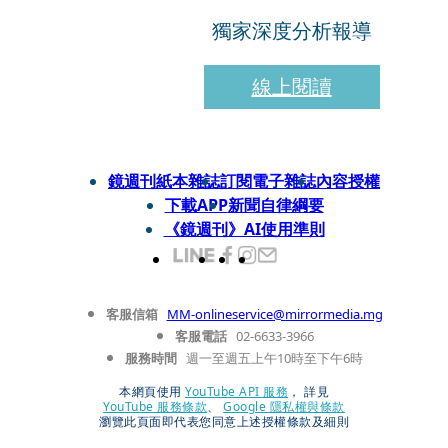
獨家深度分析報導
線上閱讀
鏡週刊紙本雜誌
訂閱電子雜誌
內容授權
下載APP
新聞自律綱要
《鏡週刊》AI使用準則
客服信箱
MM-onlineservice@mirrormedia.mg
客服電話
02-6633-3966
服務時間
週一至週五上午10時至下午6時
本網頁使用
YouTube API 服務
， 詳見
YouTube 服務條款
、
Google 隱私權與條款
瀏覽此頁面即代表您同意上述授權條款及細則