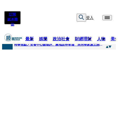
訂閱
登入
紙本雜
誌
最新
娛樂
政治社會
財經理財
人物
美
快訊
時事焦點／安養中心躲環評、農地設停車場 吳秀華家族土開爭議連環爆
快訊
凌晨曬懷念照惹哭網友 米可白感性告白：媽媽愛妳
快訊
有人利用上人信任掏空慈濟？ 張景森提2建議：這是在保護慈濟