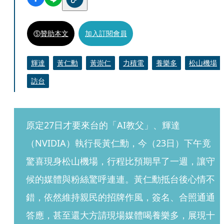
贊助本文
加入訂閱會員
輝達
黃仁勳
黃崇仁
力積電
養樂多
松山機場
訪台
原定27日才要來台的「AI教父」、輝達
（NVIDIA）執行長黃仁勳，今（23日）下午竟
驚喜現身松山機場，行程比預期早了一週，讓守
候的媒體與粉絲驚呼連連。黃仁勳抵台後心情不
錯，依然維持親民的招牌作風，簽名、合照通通
答應，甚至還大方請現場媒體喝養樂多，展現十