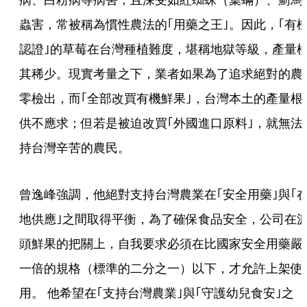
蟲害，常被稱為慣性農法的｢用藥之王｣。因此，｢有
認證｣的草莓在台灣種植難度，堪稱地獄等級，產量
其稀少。現實考量之下，業者如果為了追求絕對的農
零檢出，而｢全部改買有機鮮果｣，台灣本土的產量根
供不應求；但若是被迫改買｢外國進口原料｣，就無法
持台灣辛苦的農民。
曾逸峰強調，他絕對支持台灣農業在｢安全用藥｣與｢
地供應｣之間取得平衡，為了確保食品安全，公司在
頭鮮果的把關上，自我要求必須在比國家安全用藥嚴
一倍的規格（標準的二分之一）以下，才允許上架使
用。 他希望在｢支持台灣農業｣與｢守護幼兒食安｣之