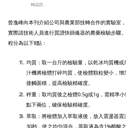
轉認證。
曾逸峰向本刊介紹公司與農業部技轉合作的實驗室，
實際請技術人員進行質譜快篩儀器的農藥檢驗步驟。
程分為以下8點：
均質：取一台斤的檢驗量，以乾冰均質機或
汁機將檢體打碎均質，使檢體顆粒變小，增
接觸面積，提高檢驗精確度。
秤重：取均質後之檢體0.5g或1g，需精準小
點下兩位，確保檢驗精確度。
萃取：將檢體加入萃取液後，放入震盪器震
30秒，使之均勻混合，萃取液為含1%醋酸之