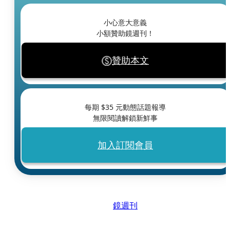
小心意大意義
小額贊助鏡週刊！
贊助本文
每期 $
35
元動態話題報導
無限閱讀解鎖新鮮事
加入訂閱會員
鏡週刊