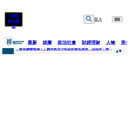
訂閱
登入
紙本雜
誌
最新
娛樂
政治社會
財經理財
人物
美
快訊
「簽名牆變戰場！」饒河夜市小吃店把簽名塗掉 沈伯洋：舉雙手贊成
快訊
抛「雙AI」施政藍圖！徐欣瑩宣示無縫接軌楊文科 延續五支箭與十大交通建設
快訊
翻拍雄二飛彈密件給中共女特工 海峰士兵認罪減刑判2年7月