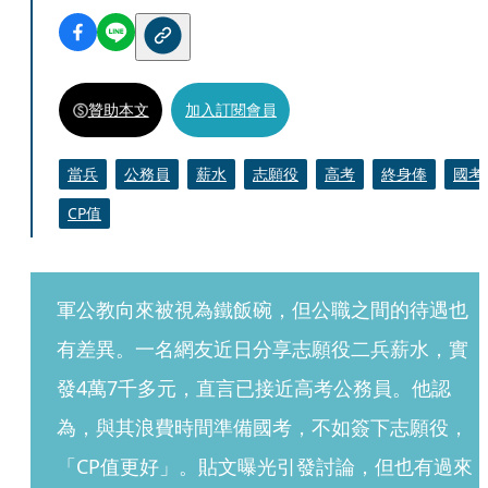
贊助本文
加入訂閱會員
當兵
公務員
薪水
志願役
高考
終身俸
國考
CP值
軍公教向來被視為鐵飯碗，但公職之間的待遇也
有差異。一名網友近日分享志願役二兵薪水，實
發4萬7千多元，直言已接近高考公務員。他認
為，與其浪費時間準備國考，不如簽下志願役，
「CP值更好」。貼文曝光引發討論，但也有過來