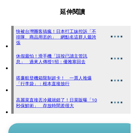
延伸閱讀
快被台灣團客搞瘋！日本打工妹控訴「不
排隊、商品用丟的」 網點名這群人最誇
張
休假最怕！滑手機「誤按已讀主管訊
息」 過來人傳授1招：優雅塞回去
搭廉航登機箱限制超卡！ 一票人推爆
「行李袋」：根本直接放行
高麗菜直接丟冷藏就錯了！日菜販曝「10
秒保鮮術」 存放時間差很大