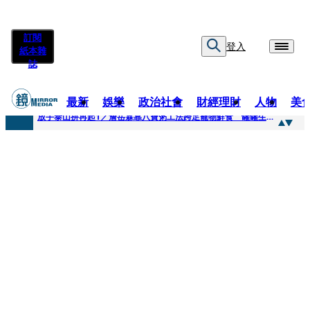
訂閱
登入
紙本雜
誌
最新
娛樂
政治社會
財經理財
人物
美
快訊
放手泰山拚再起1／詹岳霖靠八寶粥工法跨足寵物鮮食 罐罐生產前先請「叼嘴王后」試吃
快訊
泰國男偶像離奇墜河亡...「背20公斤水泥」單車仍下落不明 媽痛揭生前1計畫：不可能輕生
快訊
當街激吻阿翔「演藝工作慘歸零」 謝忻認：當年咎由自取