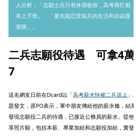
人分析，「志願士兵只有休假收假，高考再忙都
有上下班」、「要先能忍受當兵的生活和自由度
受限」。
二兵志願役待遇　可拿4萬
7
這名網友日前在Dcard以「
高考薪水快被二兵追上
」
題發文，原PO表示，軍中朋友傳給他的薪水條，結
發現志願役二兵的待遇，已接近公務員的薪水。從他
享照片顯，包括本薪、專業加給和志願役加給，實發