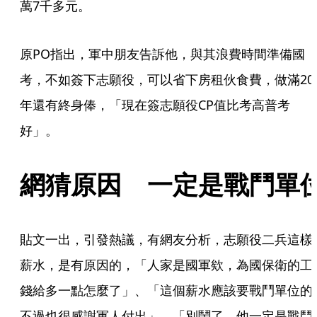
萬7千多元。
原PO指出，軍中朋友告訴他，與其浪費時間準備國
考，不如簽下志願役，可以省下房租伙食費，做滿20
年還有終身俸，「現在簽志願役CP值比考高普考
好」。
網猜原因　一定是戰鬥單
貼文一出，引發熱議，有網友分析，志願役二兵這樣
薪水，是有原因的，「人家是國軍欸，為國保衛的工
錢給多一點怎麼了」、「這個薪水應該要戰鬥單位的
不過也很感謝軍人付出」、「別鬧了，他一定是戰鬥