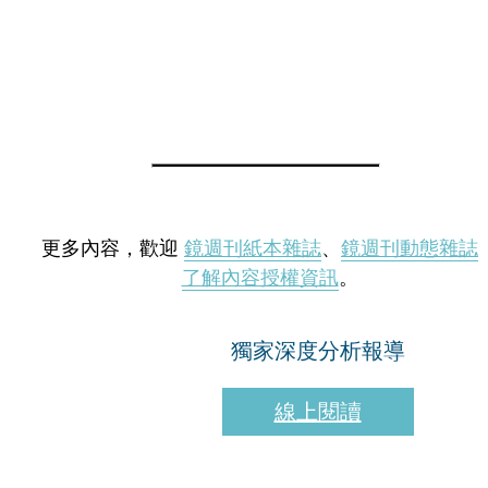
更多內容，歡迎
鏡週刊紙本雜誌
、
鏡週刊動態雜誌
了解內容授權資訊
。
獨家深度分析報導
線上閱讀