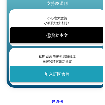
支持鏡週刊
小心意大意義
小額贊助鏡週刊！
贊助本文
每期 $
35
元動態話題報導
無限閱讀解鎖新鮮事
加入訂閱會員
鏡週刊