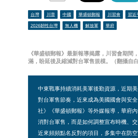
台灣
川普
中國
華盛頓郵報
川習會
習近
2026韌性台灣
無人機
解放軍
華府
《華盛頓郵報》最新報導揭露，川習會期間
滿，盼延後及縮減對台軍售規模。（翻攝自
中東戰事持續消耗美軍後勤資源，近期美
對台軍售節奏，近來成為美國國會與安全
社》《華盛頓郵報》等外媒報導，華府內
消對台軍售，而是如何調整宣布時機、交
近來頻頻點名反對的項目，多集中在防空