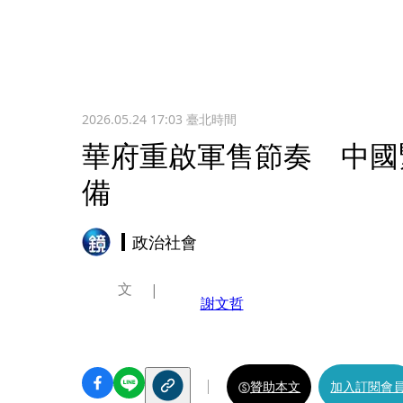
2026.05.24 17:03
臺北時間
華府重啟軍售節奏 中國
備
政治社會
文
謝文哲
贊助本文
加入訂閱會