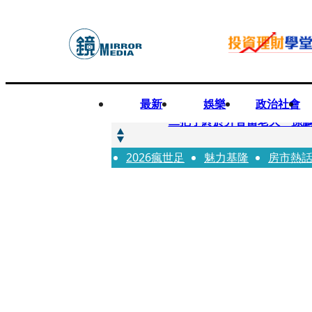
最新
娛樂
政治社會
快訊
二把手終於升官當老大 孫
2026瘋世足
快訊
魅力基隆
房市熱
蔡英文做2件事「嚇壞一堆人
快訊
未禮讓行人罰6000元沒繳 