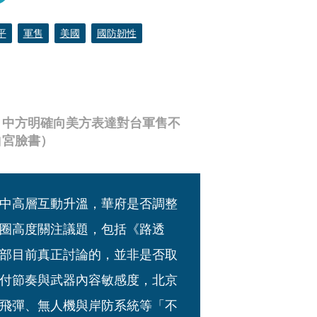
平
軍售
美國
國防韌性
，中方明確向美方表達對台軍售不
白宮臉書）
中高層互動升溫，華府是否調整
圈高度關注議題，包括《路透
部目前真正討論的，並非是否取
付節奏與武器內容敏感度，北京
飛彈、無人機與岸防系統等「不