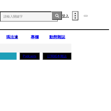
登入
瑪法達
專欄
動態雜誌
訂閱紙本雜誌
Podcasts