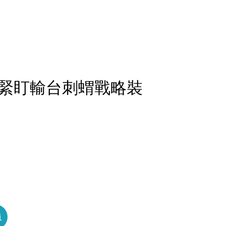
緊盯輸台刺蝟戰略裝
員