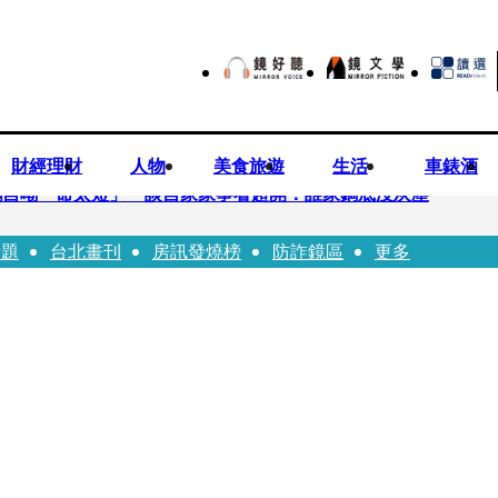
財經理財
人物
美食旅遊
生活
車錶酒
鵬自嘲「命太短」 談自家家事看超開：誰家鍋底沒灰塵
話題
台北畫刊
房訊發燒榜
防詐鏡區
更多
」 黃暐瀚分析台東戰況：變成五五波
租車公司竟爆欠235萬公法債務！負責人急出面