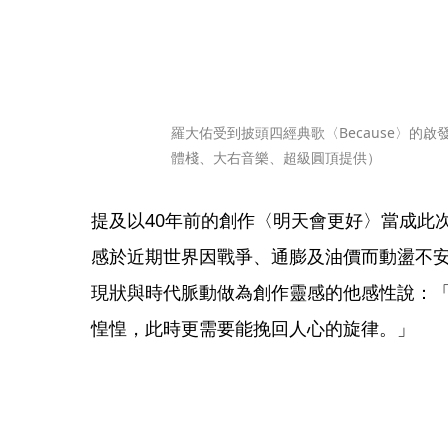
羅大佑受到披頭四經典歌〈Because〉的
體棧、大右音樂、超級圓頂提供）
提及以40年前的創作〈明天會更好〉當成此
感於近期世界因戰爭、通膨及油價而動盪不
現狀與時代脈動做為創作靈感的他感性說：「
惶惶，此時更需要能挽回人心的旋律。」