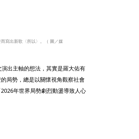
啟發而寫出新歌〈所以〉。（ 圖／媒
次演出主軸的想法，其實是羅大佑有
安的局勢，總是以關懷視角觀察社會
2026年世界局勢劇烈動盪導致人心