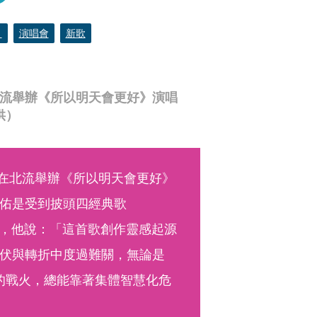
）
演唱會
新歌
北流舉辦《所以明天會更好》演唱
供）
團在北流舉辦《所以明天會更好》
佑是受到披頭四經典歌
以〉，他說：「這首歌創作靈感起源
伏與轉折中度過難關，無論是
今的戰火，總能靠著集體智慧化危