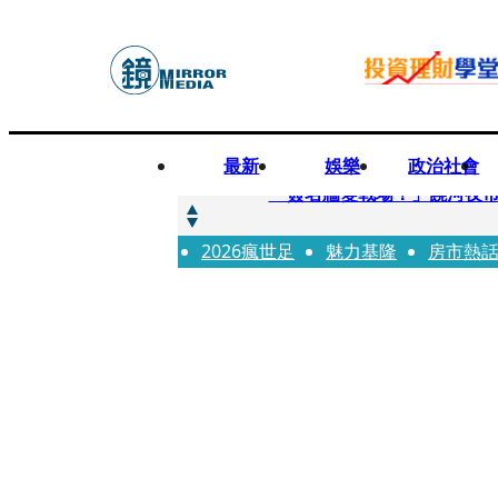
最新
娛樂
政治社會
快訊
「簽名牆變戰場！」饒河夜
2026瘋世足
快訊
魅力基隆
房市熱
抛「雙AI」施政藍圖！徐欣
快訊
翻拍雄二飛彈密件給中共女特