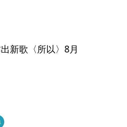
作出新歌〈所以〉8月
員