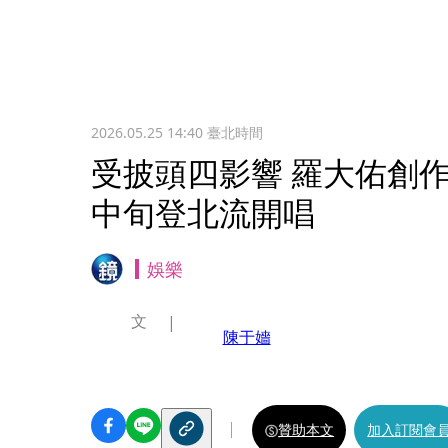
2026.05.25 14:40
臺北時間
受披頭四影響 羅大佑創
中旬登北流開唱
娛樂
文
陳于嬙
贊助本文
加入訂閱會