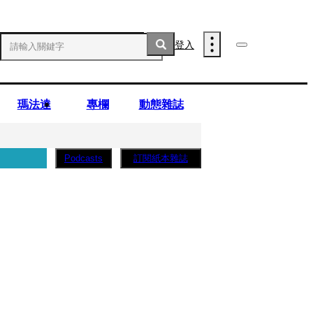
登入
瑪法達
專欄
動態雜誌
訂閱紙本雜誌
Podcasts