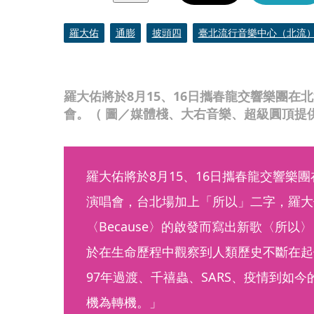
羅大佑
通膨
披頭四
臺北流行音樂中心（北流
羅大佑將於8月15、16日攜春龍交響樂團在
會。（ 圖／媒體棧、大右音樂、超級圓頂提
羅大佑將於8月15、16日攜春龍交響樂
演唱會，台北場加上「所以」二字，羅大
〈Because〉的啟發而寫出新歌〈所
於在生命歷程中觀察到人類歷史不斷在起
97年過渡、千禧蟲、SARS、疫情到如
機為轉機。」