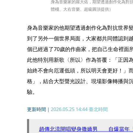
身為音樂家的羅大佑，期望透過創作化為對抗
體棧、大右音樂、超級圓頂提供）
身為音樂家的他期望透過創作化為對抗世界
到了另外一個世界局面，大家都共同體認到
個已經過了70歲的作曲家，把自己生命裡面
此他特別用新歌〈所以〉作為答覆：「正因
始終不會向厄運低頭，所以明天會更好！」
格」，結合大型聲光設計、現場影像轉播與
驗。
更新時間｜
2026.05.25 14:44
臺北時間
趙傳北流開唱變身撒嬌男 自爆當年