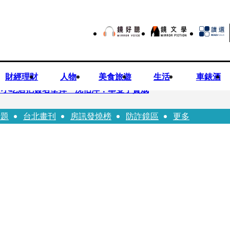
財經理財
人物
美食旅遊
生活
車錶酒
市小吃店把簽名塗掉 沈伯洋：舉雙手贊成
話題
台北畫刊
房訊發燒榜
防詐鏡區
更多
瑩宣示無縫接軌楊文科 延續五支箭與十大交通建設
工 海峰士兵認罪減刑判2年7月