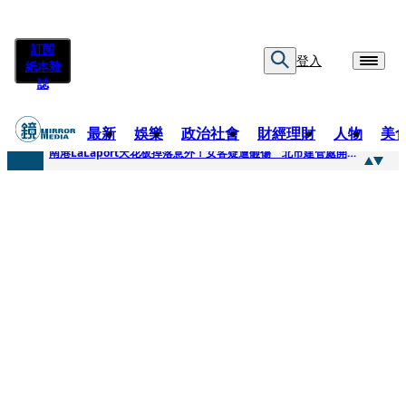
訂閱
登入
紙本雜
誌
最新
娛樂
政治社會
財經理財
人物
美
快訊
南港LaLaport天花板掉落意外！女客疑遭砸傷 北市建管處開罰30萬
快訊
川普又出招！多晶矽產品課15%關稅12月生效 經濟部回應了
快訊
美伊衝突要注意！ 台塑四寶7月營收齊揚股價抗跌