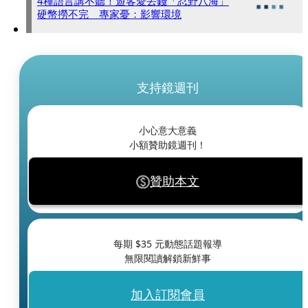
4種語言講不聽！遊客愛丟錢「忍野八海」
硬幣撈不完 專家憂：影響環境
支持鏡週刊
小心意大意義
小額贊助鏡週刊！
贊助本文
每期 $
35
元動態話題報導
無限閱讀解鎖新鮮事
加入訂閱會員