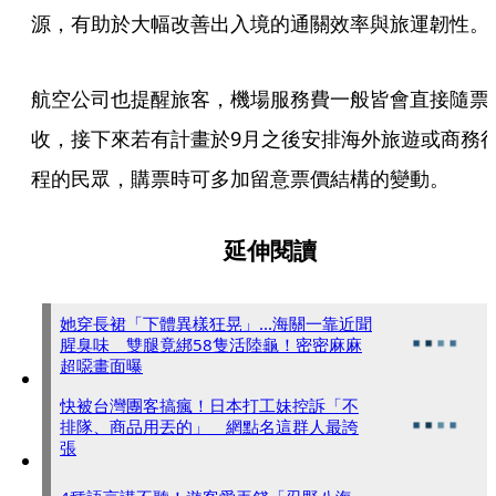
源，有助於大幅改善出入境的通關效率與旅運韌性。
航空公司也提醒旅客，機場服務費一般皆會直接隨票
收，接下來若有計畫於9月之後安排海外旅遊或商務
程的民眾，購票時可多加留意票價結構的變動。
延伸閱讀
她穿長裙「下體異樣狂晃」...海關一靠近聞
腥臭味 雙腿竟綁58隻活陸龜！密密麻麻
超噁畫面曝
快被台灣團客搞瘋！日本打工妹控訴「不
排隊、商品用丟的」 網點名這群人最誇
張