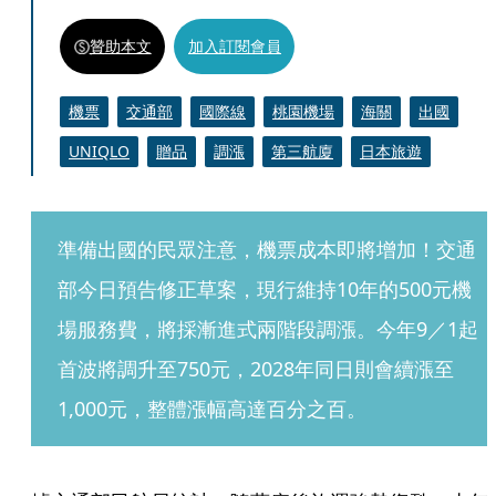
贊助本文
加入訂閱會員
機票
交通部
國際線
桃園機場
海關
出國
UNIQLO
贈品
調漲
第三航廈
日本旅遊
準備出國的民眾注意，機票成本即將增加！交通
部今日預告修正草案，現行維持10年的500元機
場服務費，將採漸進式兩階段調漲。今年9／1起
首波將調升至750元，2028年同日則會續漲至
1,000元，整體漲幅高達百分之百。