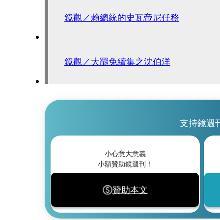
鏡觀／賴總統的史瓦帝尼任務
鏡觀／大罷免續集之沈伯洋
支持鏡週
小心意大意義
小額贊助鏡週刊！
贊助本文