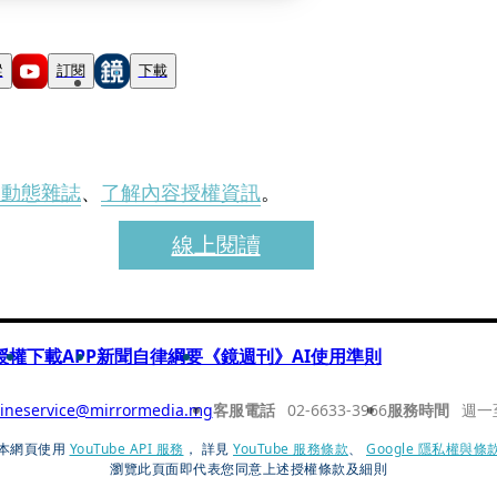
蹤
訂閱
下載
刊動態雜誌
、
了解內容授權資訊
。
線上閱讀
授權
下載APP
新聞自律綱要
《鏡週刊》AI使用準則
ineservice@mirrormedia.mg
客服電話
02-6633-3966
服務時間
週一
本網頁使用
YouTube API 服務
， 詳見
YouTube 服務條款
、
Google 隱私權與條
瀏覽此頁面即代表您同意上述授權條款及細則