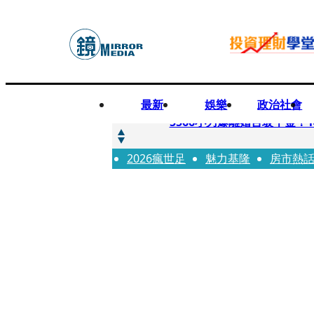
最新
娛樂
政治社會
快訊
5566小刀爆離婚台玻千金
2026瘋世足
快訊
魅力基隆
房市熱
徐莉玲喪子劇變／徐莉玲「
快訊
醫美偷拍案無影像網紅律師仍