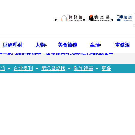
財經理財
人物
美食旅遊
生活
車錶酒
！14年豪門婚碎原因曝 岳母徐莉玲風暴意外揭家族祕辛
話題
台北畫刊
房訊發燒榜
防詐鏡區
更多
巨大哀傷足不出戶」 解密長子身世
喊提告 學者：須具備侵權要件