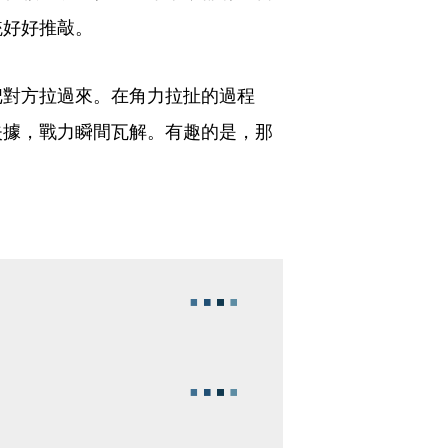
統好好推敲。
把對方拉過來。在角力拉扯的過程
失據，戰力瞬間瓦解。有趣的是，那