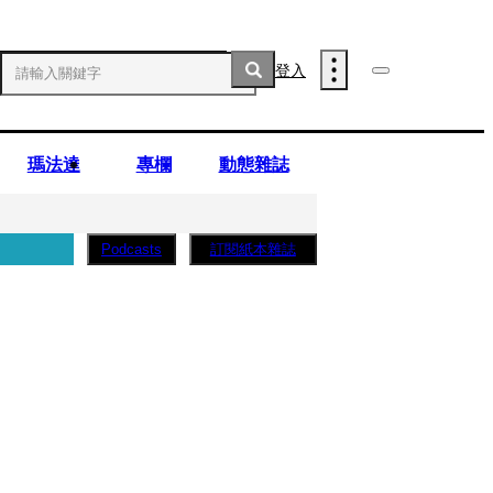
登入
瑪法達
專欄
動態雜誌
訂閱紙本雜誌
Podcasts