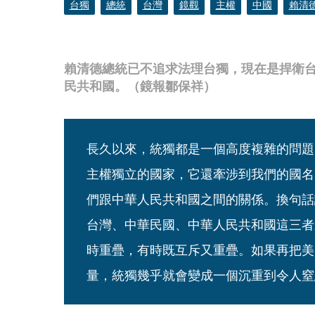
台獨
總統
台灣
鏡觀
主權
中國
賴清
賴清德總統已不追求法理台獨，現在是捍衛台
民共和國。（鏡報鄒保祥）
長久以來，統獨都是一個高度複雜的問題
主權獨立的國家，它還牽涉到我們的國名
們跟中華人民共和國之間的關係。換句話
台灣、中華民國、中華人民共和國這三者
時重疊，有時既互斥又重疊。如果再把美
量，統獨幾乎就會變成一個沉重到令人窒