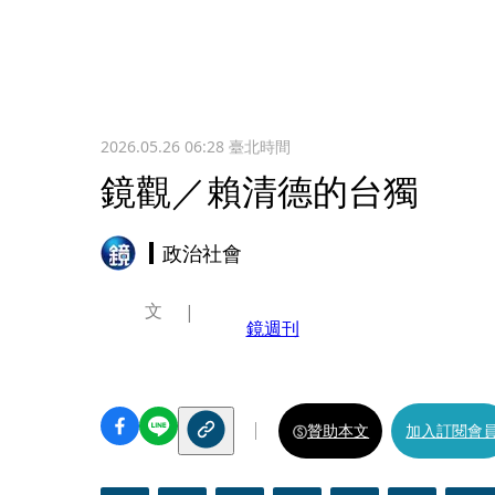
2026.05.26 06:28
臺北時間
鏡觀／賴清德的台獨
政治社會
文
鏡週刊
贊助本文
加入訂閱會