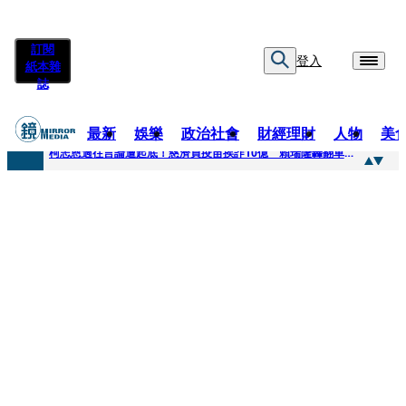
訂閱
登入
紙本雜
誌
最新
娛樂
政治社會
財經理財
人物
美
快訊
柯志恩過往言論遭起底！慈濟買疫苗挨詐10億 賴瑞隆轟翻車：應為當年錯誤道歉
快訊
善款不是私房錢！慈濟採購疫苗被騙10億沒報案遭炎上 基金會緊急說明
快訊
王凱靈堂遺照曝！選用3年前「白衣燦笑照」背後故事洋蔥超大顆... 70歲媽媽打破禁忌送愛子