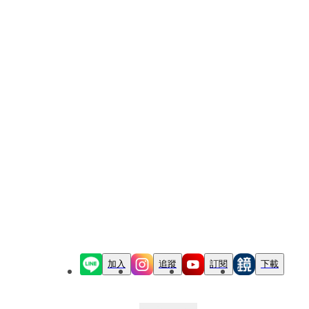
加入
追蹤
訂閱
下載