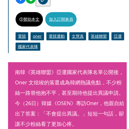
贊助本文
加入訂閱會員
電競
oner
電競運動
文慧真
英雄聯盟
亞運
國家代表隊
南韓《英雄聯盟》亞運國家代表隊名單公開後，
Oner 文炫竣的落選成為韓網熱議焦點，不少粉
絲一路替他抱不平，甚至期待他提出異議申請。
今（26日）韓媒《OSEN》專訪Oner，他親自給
出了答案：「不會提出異議。」短短一句話，卻
讓不少粉絲看了更加心疼。