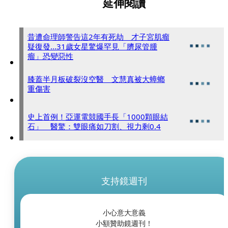
延伸閱讀
昔遭命理師警告這2年有死劫 才子宮肌瘤
疑復發...31歲女星驚爆罕見「臍尿管腫
瘤」恐變惡性
膝蓋半月板破裂沒空醫 文慧真被大蟑螂
重傷害
史上首例！亞運電競國手長「1000顆眼結
石」 醫驚：雙眼痛如刀割、視力剩0.4
支持鏡週刊
小心意大意義
小額贊助鏡週刊！