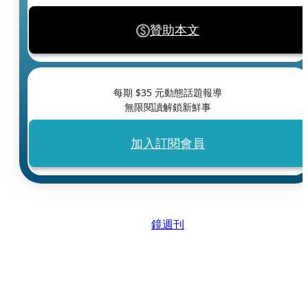
贊助本文
每期 $
35
元動態話題報導
無限閱讀解鎖新鮮事
加入訂閱會員
鏡週刊