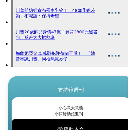
川普前媳婦宣布罹患乳癌！ 48歲凡妮莎
動手術喊話：保持希望
川普20歲帥兒身價47億！竟背2800元黑書
包 反差太大掀熱議
梅蘭妮亞穿25萬戰袍迎荷蘭王后！ 「她
曾嘲諷川普」同框氣氛妙了
支持鏡週刊
小心意大意義
小額贊助鏡週刊！
贊助本文