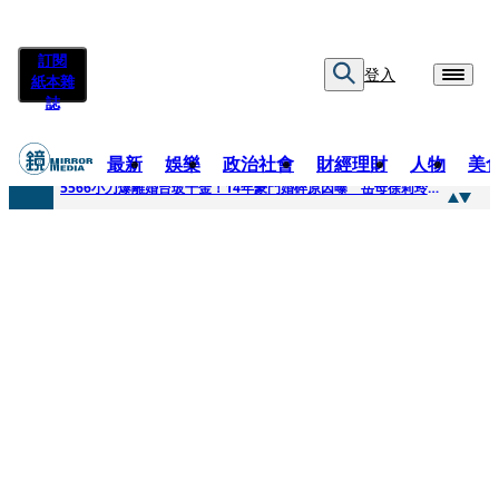
訂閱
登入
紙本雜
誌
最新
娛樂
政治社會
財經理財
人物
美
快訊
5566小刀爆離婚台玻千金！14年豪門婚碎原因曝 岳母徐莉玲風暴意外揭家族祕辛
快訊
徐莉玲喪子劇變／徐莉玲「巨大哀傷足不出戶」 解密長子身世
快訊
醫美偷拍案無影像網紅律師仍喊提告 學者：須具備侵權要件