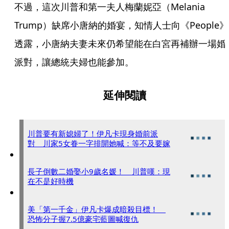
不過，這次川普和第一夫人梅蘭妮亞（Melania 
Trump）缺席小唐納的婚宴，知情人士向《People》
透露，小唐納夫妻未來仍希望能在白宮再補辦一場婚
派對，讓總統夫婦也能參加。
延伸閱讀
川普要有新媳婦了！伊凡卡現身婚前派
對 川家5女眷一字排開她喊：等不及要嫁
長子倒數二婚娶小9歲名媛！ 川普嘆：現
在不是好時機
美「第一千金」伊凡卡爆成暗殺目標！
恐怖分子握7.5億豪宅藍圖喊復仇