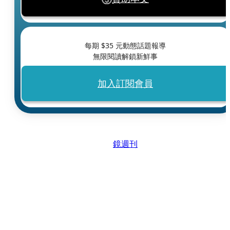
每期 $
35
元動態話題報導
無限閱讀解鎖新鮮事
加入訂閱會員
鏡週刊