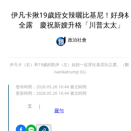
伊凡卡揪19歲姪女辣曬比基尼！好身
全露 慶祝新嫂升格「川普太太」
政治社會
伊凡卡（右）和19歲的凱伊（左）姑姪一起穿比基尼玩立槳。（翻
ivankatrump IG）
發布時間：
2026.05.26 16:44
臺北時間
更新時間：
2026.05.26 16:44
臺北時間
文
羅勻