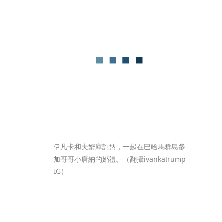
伊凡卡和夫婿庫許妠，一起在巴哈馬群島參
加哥哥小唐納的婚禮。（翻攝ivankatrump 
IG）