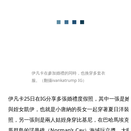
伊凡卡在參加婚禮的同時，也換穿多套衣
服。（翻攝ivankatrump IG）
伊凡卡25日在IG分享多張婚禮度假照，其中一張是她
與姪女凱伊，也就是小唐納的長女一起穿著夏日洋裝
照，另一張則是兩人姑姪身穿比基尼，在巴哈馬埃克
馬群島的諾曼礁（Norman’s Cay）海域玩立槳，大