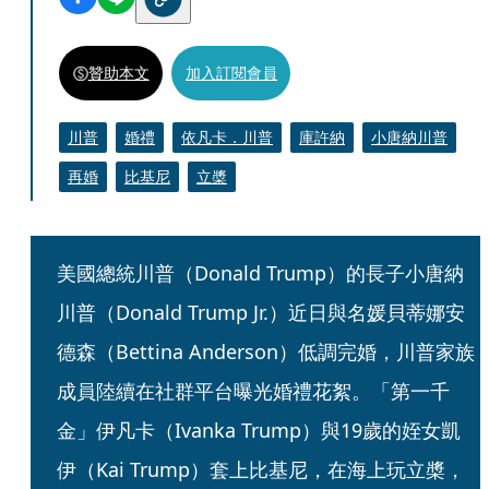
贊助本文
加入訂閱會員
川普
婚禮
依凡卡．川普
庫許納
小唐納川普
再婚
比基尼
立槳
美國總統川普（Donald Trump）的長子小唐納
川普（Donald Trump Jr.）近日與名媛貝蒂娜安
德森（Bettina Anderson）低調完婚，川普家族
成員陸續在社群平台曝光婚禮花絮。「第一千
金」伊凡卡（Ivanka Trump）與19歲的姪女凱
伊（Kai Trump）套上比基尼，在海上玩立槳，