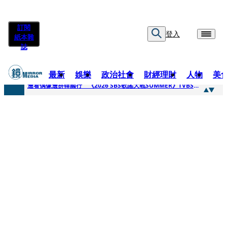
訂閱
登入
紙本雜
誌
最新
娛樂
政治社會
財經理財
人物
美
快訊
邊看偶像邊拚韓國行 《2026 SBS歌謠大戰SUMMER》TVBS直播祭追星福利
快訊
代誌大條火急跳船？ 宏碁派任李文詳接掌兆基屋管2天就喊撤出！
快訊
一句「請回去坐好」 特教生持斷掃把戳女代課老師眼睛大失血近失明