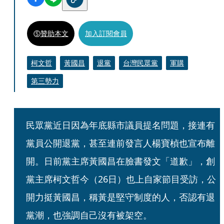
贊助本文
加入訂閱會員
柯文哲
黃國昌
退黨
台灣民眾黨
軍購
第三勢力
民眾黨近日因為年底縣市議員提名問題，接連有
黨員公開退黨，甚至連前發言人楊寶楨也宣布離
開。日前黨主席黃國昌在臉書發文「道歉」，創
黨主席柯文哲今（26日）也上自家節目受訪，公
開力挺黃國昌，稱黃是堅守制度的人，否認有退
黨潮，也強調自己沒有被架空。