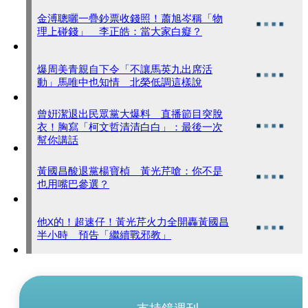
金溥聰曬一疊鈔票收錢照！蕭旭岑稱「物
理上碰錢」 李正皓：當大家白癡？
爆周美青親自下令「不讓馬英九出席活
動」馬唯中也知情 北榮低調這樣說
曾姸潔退出民眾黨大爆料 直播節目突脫
衣！胸寫「柯文哲清清白白」：最後一次
幫你講話
黃國昌酸退黨楊寶楨 黃光芹嗆：你不是
也用嘴巴參選？
他X的！超速仔！黃光芹火力全開轟黃國昌
半小時 預告「繼續戰邪教」