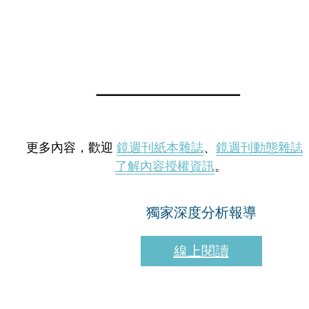
更多內容，歡迎
鏡週刊紙本雜誌
、
鏡週刊動態雜誌
了解內容授權資訊
。
獨家深度分析報導
線上閱讀