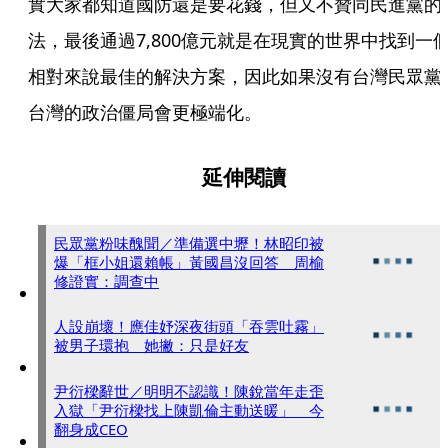
實大家都知道國防還是要花錢，但又不贊同民進黨的
法，最後通過7,800億元就是在現實的世界中找到一
相對來說最佳的解決方案，因此如果沒有台灣民眾黨
台灣的政治僵局會更極端化。
延伸閱讀
民眾黨粉味醜聞／準備選中壢！林昭印被
爆「框小姐還賴帳」黃國昌沒回答 周榆
修證實：調查中
人設崩壞！應佳妤深夜街頭「吞雲吐霧」
被男子環抱 她撇：只是好友
尹衍樑辭世／明明不認識！陳銳當年走歪
入獄「尹衍樑找上陳凱倫主動送暖」 今
翻身成CEO