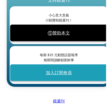
支持鏡週刊
小心意大意義
小額贊助鏡週刊！
贊助本文
每期 $
35
元動態話題報導
無限閱讀解鎖新鮮事
加入訂閱會員
鏡週刊