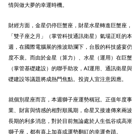
情與做大夢的幸運時機。
財經方面，金星仍停巨蟹座，財星水星轉進巨蟹座，
「雙子座之月」（掌管科技通訊衛星）氣場正旺的本
週，在國際電腦展的推波助瀾下，台股的科技盛宴仍
度不衰。而由於金星（算力）、水星（運用）在巨蟹
（掌管基礎建設）的聯手助攻，AI運用、通訊衛星與
礎建設等議題將成熱門焦點。投資人宜注意因應。
就個別星座而言，本週獅子座運勢稱冠。正值年度事
業、財富與情感的相對順風期，命星又接連傳來兩波
長期的利多消息，對於目前無論處於人生低谷或高潮
獅子座，都有喜上加喜或運勢翻紅的幸運奇蹟。