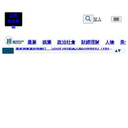
訂閱
登入
紙本雜
誌
最新
娛樂
政治社會
財經理財
人物
美
快訊
邊看偶像邊拚韓國行 《2026 SBS歌謠大戰SUMMER》TVBS直播祭追星福利
快訊
代誌大條火急跳船？ 宏碁派任李文詳接掌兆基屋管2天就喊撤出！
快訊
一句「請回去坐好」 特教生持斷掃把戳女代課老師眼睛大失血近失明