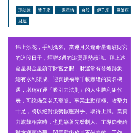
瑪法達
雙子座
一週星情
台股
獅子座
巨蟹座
財運
錦上添花，手到擒來。當運月又逢命星進駐財宮
的這段日子，蟬聯3週的滾燙運勢續強。拜上述
命星與金星鎮守財宮之賜，財運常有發爐跡象。
總有水到渠成、迎喜接福等千載難逢的莫名機
遇，堪稱好運「吸引力法則」的人生勝利組代
表，可說備受老天寵眷。事業主動積極、攻擊力
十足，將以絕對優勢輾壓對手、取得上風。當實
力旗鼓相當時，也是靠著先發制人、主導節奏給
對方迎頭痛擊。閃電戰術攻其不備奏效。工作、