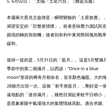
5. 6月02日：「太陽╱土星六合」（難題克服）
本週兩大星兆主旋律是：瞬間變臉的「土星效應」，
渴望安定的「巨蟹座情懷」。前者意味壓力測試與克
困境的轉折與契機；後者則有利中東局勢與俄烏戰爭
緩和。
值得一提的是，5月31日的「藍月」。這是5月雙滿月
季節中的第二個滿月，以西諺：”Once in a blue 
moon”形容的稀有月相命名，並非顏色偏藍。大約每
28個月出現一次。這個「射手座藍月」，剛好是一個
遠地點的「迷你滿月」，雖然目測起來較平日稍小，
是星象家眼中氣場強大的集體情緒高點。適合求婚、