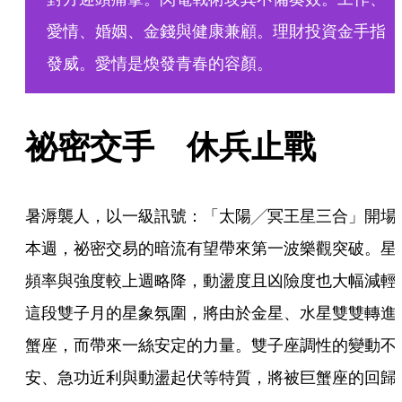
愛情、婚姻、金錢與健康兼顧。理財投資金手指
發威。愛情是煥發青春的容顏。
祕密交手　休兵止戰
暑溽襲人，以一級訊號：「太陽╱冥王星三合」開場
本週，祕密交易的暗流有望帶來第一波樂觀突破。星
頻率與強度較上週略降，動盪度且凶險度也大幅減輕
這段雙子月的星象氛圍，將由於金星、水星雙雙轉進
蟹座，而帶來一絲安定的力量。雙子座調性的變動不
安、急功近利與動盪起伏等特質，將被巨蟹座的回歸