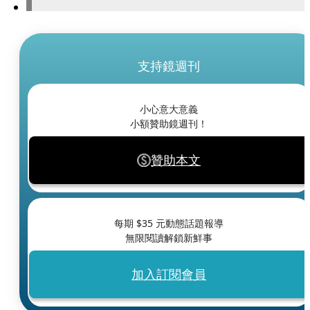
支持鏡週刊
小心意大意義
小額贊助鏡週刊！
贊助本文
每期 $
35
元動態話題報導
無限閱讀解鎖新鮮事
加入訂閱會員