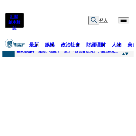
訂閱
登入
紙本雜
誌
最新
娛樂
政治社會
財經理財
人物
美
快訊
蔡依珊撕掉「完美」標籤！ 認了「我也會崩潰」：傷口終究會癒合
快訊
超模米蘭達離婚奧蘭多布魯13年！ 罕談前夫「像哥哥一樣」曝相處模式
快訊
酒駕加毒駕危險上路 北市大安警一週連破2起「雙駕」