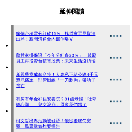
延伸閱讀
瘋傳台積電分紅砍15% 魏哲家罕見取消
出差！親開溝通會內部信曝光
魏哲家掛保證「今年分紅多30％」 鼓勵
員工再投資台積電股票：未來生活沒煩惱
孝親費竟成奪命符！人妻私下給公婆4千元
遭尪痛罵 理智斷線「一刀刺胸」帶幼子
逃亡
有房有年金卻住安養院？81歲老婦「吐卑
微心願」 兒女淚崩：原來我們錯了
柯文哲出席活動被砸蛋！他從後腦勺突
襲 民眾黨氣炸要提告