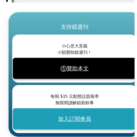
支持鏡週刊
小心意大意義
小額贊助鏡週刊！
贊助本文
每期 $
35
元動態話題報導
無限閱讀解鎖新鮮事
加入訂閱會員