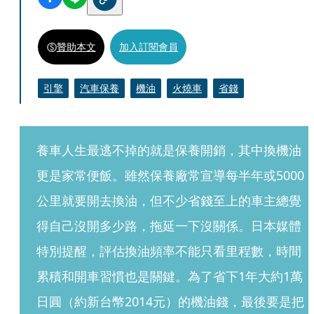
贊助本文
加入訂閱會員
引擎
汽車保養
機油
火燒車
省錢
養車人生最逃不掉的就是保養開銷，其中換機油
更是家常便飯。雖然保養廠常宣導每半年或5000
公里就要開去換油，但不少省錢至上的車主總覺
得自己沒開多少路，拖延一下沒關係。日本媒體
特別提醒，評估換油頻率不能只看里程數，時間
累積和開車習慣也是關鍵。為了省下1年大約1萬
日圓（約新台幣2014元）的機油錢，最後要是把