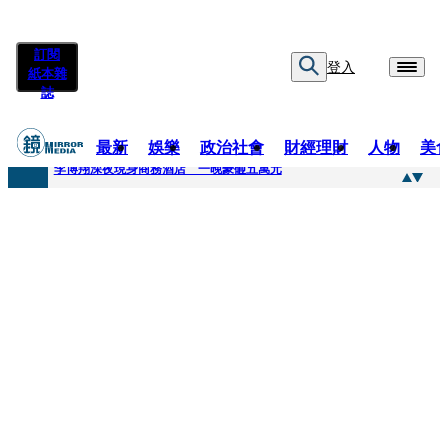
訂閱
登入
紙本雜
誌
最新
娛樂
政治社會
財經理財
人物
美
快訊
李博翔深夜現身商務酒店 一晚豪砸五萬元
快訊
71萬粉YouTuber驟逝！被發現「陳屍同居女友住處」享年36歲 生前曾爆染毒、家暴前妻
快訊
拋「雙AI」施政藍圖！徐欣瑩宣示無縫接軌楊文科 延續五支箭與十大交通建設