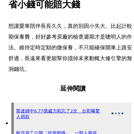
省小錢可能賠大錢
想讓愛車陪伴長長久久，真的別因小失大。比起計較
期保養費，好好參考原廠的檢查週期才是聰明人的作
法。維持定時定額的微保養，不只能確保開車上路安
舒適，長遠來看更能幫你擋掉未來動輒大修引擎的無
洞錢坑。
延伸閱讀
豁達婦中6.77億威力彩忘了2次 台彩曝驚
人捐款
飯店員工公開「排房密碼」 一類人最容