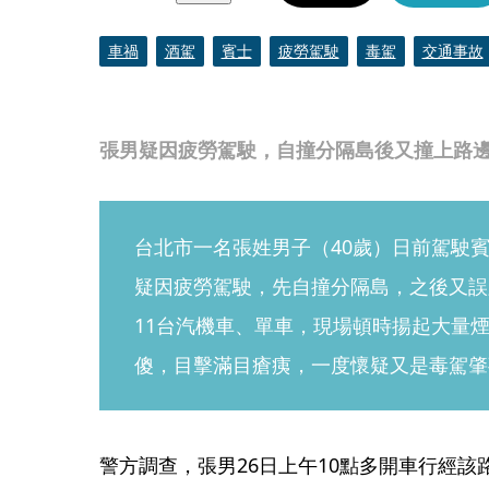
車禍
酒駕
賓士
疲勞駕駛
毒駕
交通事故
張男疑因疲勞駕駛，自撞分隔島後又撞上路
台北市一名張姓男子（40歲）日前駕駛
疑因疲勞駕駛，先自撞分隔島，之後又誤
11台汽機車、單車，現場頓時揚起大量
傻，目擊滿目瘡痍，一度懷疑又是毒駕肇
警方調查，張男26日上午10點多開車行經