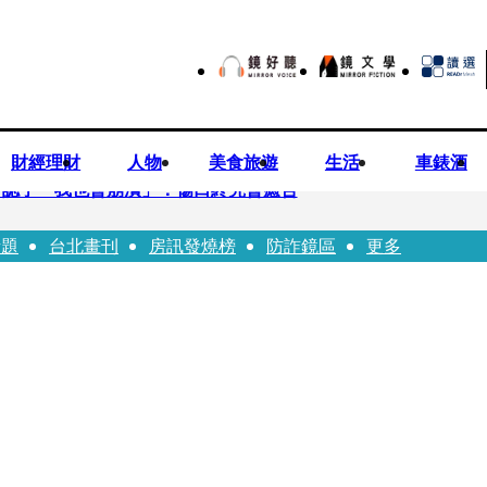
財經理財
人物
美食旅遊
生活
車錶酒
 認了「我也會崩潰」：傷口終究會癒合
話題
台北畫刊
房訊發燒榜
防詐鏡區
更多
3年！ 罕談前夫「像哥哥一樣」曝相處模式
安警一週連破2起「雙駕」