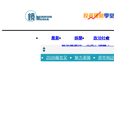
最新
娛樂
政治社會
快訊
蔡依珊撕掉「完美」標籤！
2026瘋世足
快訊
魅力基隆
房市熱
超模米蘭達離婚奧蘭多布魯1
快訊
酒駕加毒駕危險上路 北市大