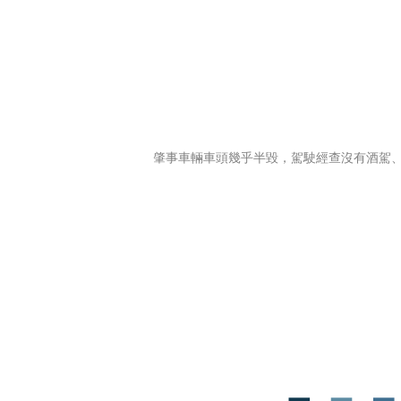
肇事車輛車頭幾乎半毀，駕駛經查沒有酒駕