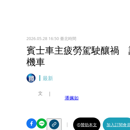
2026.05.28 16:50
臺北時間
賓士車主疲勞駕駛釀禍 
機車
最新
文
潘姵如
贊助本文
加入訂閱會