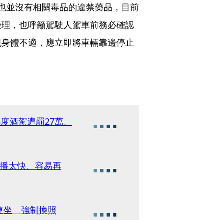
也並沒有相關毒品的違禁藥品，目前
受理，也呼籲駕駛人駕車前務必確認
現身體不適，應立即將車輛靠邊停止
度酒駕遭罰27萬、
散播太快、容易再
連坐 強制換照