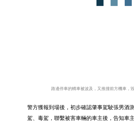
路邊停車的轎車被波及，又推撞前方機車，
警方獲報到場後，初步確認肇事駕駛張男酒測
駕、毒駕，聯繫被害車輛的車主後，告知車