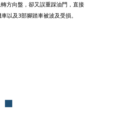
急轉方向盤，卻又誤重踩油門，直接
機車以及3部腳踏車被波及受損。