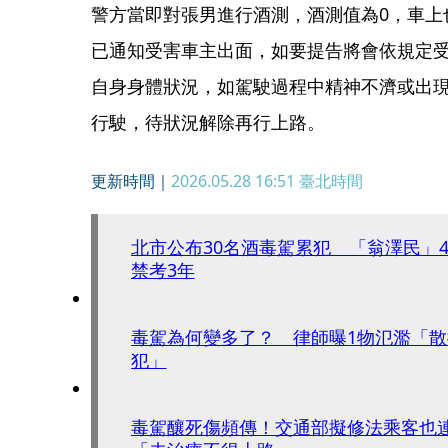
警方當即對張男進行酒測，酒測值為0，車上
已通知受害車主出面，如要提告將會依規定
自身身體狀況，如駕駛過程中精神不濟或出
行駛，待狀況解除再行上路。
更新時間｜
2026.05.28 16:51
臺北時間
北市公布30名酒毒駕累犯 「翁澤民」4
禁考3年
毒駕為何變多了？ 律師曝1物氾濫「
犯」
毒駕釀死傷頻傳！交通部擬修法乘客也