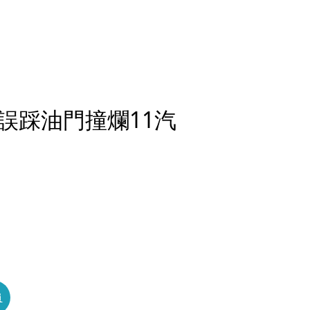
誤踩油門撞爛11汽
員