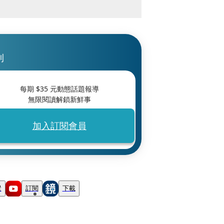
刊
每期 $
35
元動態話題報導
無限閱讀解鎖新鮮事
加入訂閱會員
蹤
訂閱
下載