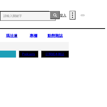
登入
瑪法達
專欄
動態雜誌
訂閱紙本雜誌
Podcasts