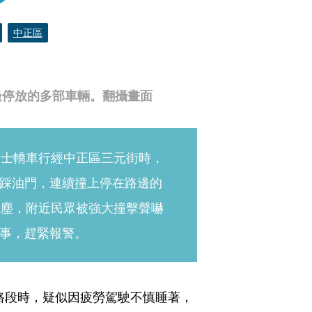
中正區
邊停放的多部車輛。翻攝畫面
賓士轎車行經中正區三元街時，
踩油門，連續撞上停在路邊的
煙塵，附近民眾被強大撞擊聲嚇
事，趕緊報警。
該路段時，疑似因疲勞駕駛不慎睡著，