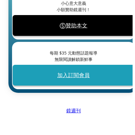
小心意大意義
小額贊助鏡週刊！
贊助本文
每期 $
35
元動態話題報導
無限閱讀解鎖新鮮事
加入訂閱會員
鏡週刊