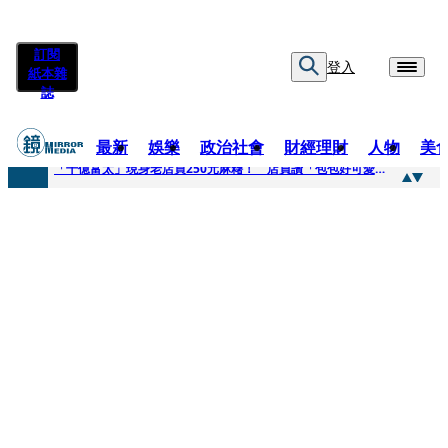
訂閱
登入
紙本雜
誌
最新
娛樂
政治社會
財經理財
人物
美
快訊
「千億富太」現身老店買250元麻糬！ 店員讚「包包好可愛」她笑回：我自己做的
快訊
姜厚任小24歲女友爆當小三、假學歷！ 友「扯郭台銘」曝交往內幕：我們又不像他
快訊
吳昕陽新任無店面零售商業同業公會理事長 提四大策略續走台灣零售業新局