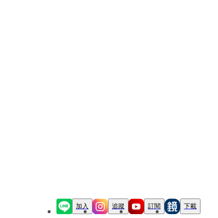
加入
追蹤
訂閱
下載