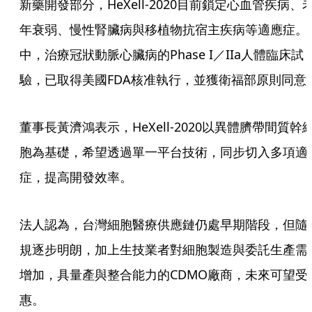
新藥開發部分，HeXell-2020目前鎖定心血管疾病、
年衰弱、慢性腎臟病與移植物抗宿主疾病等適應症。
中，治療冠狀動脈心臟病的Phase I／IIa人體臨床試
驗，已取得美國FDA核准執行，並獲衛福部原則同意
董事長黃濟鴻表示，HeXell-2020以異體臍帶間質幹
胞為基礎，希望透過單一平台技術，同步切入多項適
症，提高開發效率。
法人認為，台灣細胞醫療供應鏈仍處早期階段，但隨
規逐步明朗，加上生技業者對細胞製造與委託生產需
增加，具量產與整合能力的CDMO廠商，未來可望受
惠。