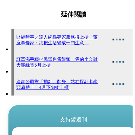
延伸閱讀
財經時事／達人網靠專家服務拚上櫃 董
座李倫家：我把生活變成一門生意
訂單滿手穩坐民營售電龍頭 雲豹小金雞
天能綠電5月上櫃
這家公司靠「插針」翻身 站在探針卡龍
頭肩膀上 4月下旬衝上櫃
支持鏡週刊