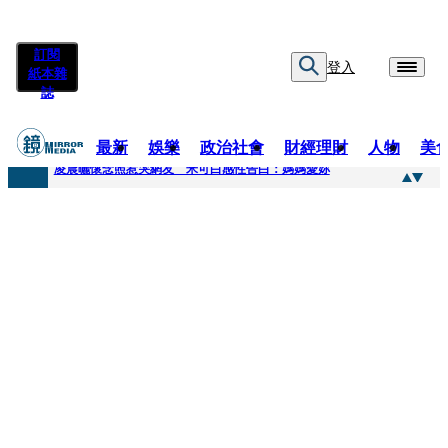
訂閱
登入
紙本雜
誌
最新
娛樂
政治社會
財經理財
人物
美
快訊
凌晨曬懷念照惹哭網友 米可白感性告白：媽媽愛妳
快訊
酸民質疑民進黨「是不是有她裸照？」 黃智賢3點回嗆獲網友讚爆
快訊
姜厚任「老牛找到嫩草」再談小24歲女友 揭七世情緣駁拐坑、暈船破財