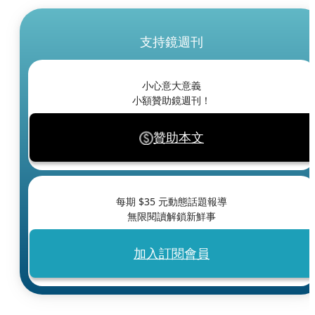
支持鏡週刊
小心意大意義
小額贊助鏡週刊！
贊助本文
每期 $
35
元動態話題報導
無限閱讀解鎖新鮮事
加入訂閱會員