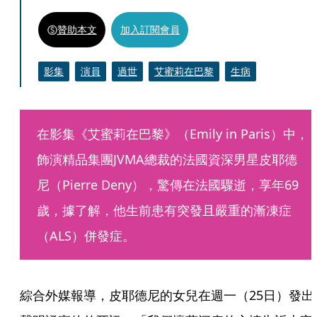
贊助本文
加入訂閱會員
影集
演員
過世
艾蜜莉在巴黎
生病
在影集《艾蜜莉在巴黎》（Emily in Paris）中，
飾演精品集團JVMA總裁的法國資深男星皮耶德
尼（Pierre Deny），驚傳在法國驟逝，享年69
歲，據了解，他生前患有突發且嚴重的漸凍症
（ALS）併發症。
綜合外媒報導，皮耶德尼的女兒在週一（25日）發出