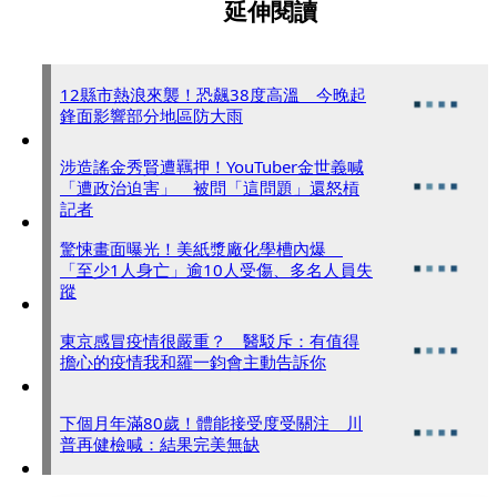
延伸閱讀
12縣市熱浪來襲！恐飆38度高溫 今晚起
鋒面影響部分地區防大雨
涉造謠金秀賢遭羈押！YouTuber金世義喊
「遭政治迫害」 被問「這問題」還怒槓
記者
驚悚畫面曝光！美紙漿廠化學槽內爆
「至少1人身亡」逾10人受傷、多名人員失
蹤
東京感冒疫情很嚴重？ 醫駁斥：有值得
擔心的疫情我和羅一鈞會主動告訴你
下個月年滿80歲！體能接受度受關注 川
普再健檢喊：結果完美無缺