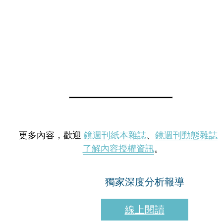
更多內容，歡迎
鏡週刊紙本雜誌
、
鏡週刊動態雜誌
了解內容授權資訊
。
獨家深度分析報導
線上閱讀