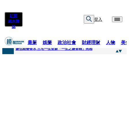
訂閱
登入
紙本雜
誌
最新
娛樂
政治社會
財經理財
人物
美
快訊
鹽也能變香水 三宅一生全新「一生之鹽香精」亮相
快訊
不堪妻子碎念情緒失控 桃園八旬翁毆妻致死檢聲押
快訊
蔡依珊撕掉「完美」標籤！ 認了「我也會崩潰」：傷口終究會癒合