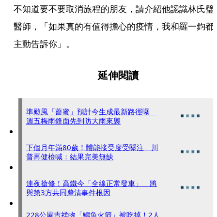
不知道要不要取消旅程的朋友，請介紹他認識林氏璧
醫師，「如果真的有值得擔心的疫情，我和羅一鈞都
主動告訴你」。
延伸閱讀
準颱風「薔蜜」預計今生成最新路徑曝
週五梅雨鋒面先到防大雨來襲
下個月年滿80歲！體能接受度受關注 川
普再健檢喊：結果完美無缺
連夜搶修！高鐵今「全線正常發車」 將
與第3方共同釐清事件根因
228公園吉祥物「鱷魚火箭」被吃掉！2人