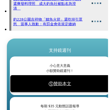
還爽發料理照 成大釣魚社被點名急澄
清
釣228公園吉祥物「鱷魚火箭」還吃掉引眾
怒 當事人致歉：有罰金會依規定繳納
支持鏡週刊
小心意大意義
小額贊助鏡週刊！
贊助本文
每期 $
35
元動態話題報導