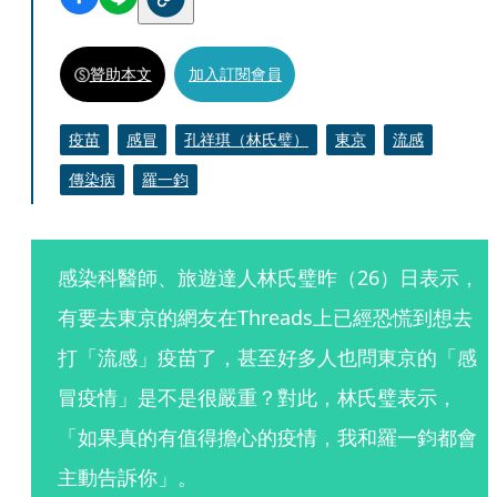
贊助本文
加入訂閱會員
疫苗
感冒
孔祥琪（林氏璧）
東京
流感
傳染病
羅一鈞
感染科醫師、旅遊達人林氏璧昨（26）日表示，
有要去東京的網友在Threads上已經恐慌到想去
打「流感」疫苗了，甚至好多人也問東京的「感
冒疫情」是不是很嚴重？對此，林氏璧表示，
「如果真的有值得擔心的疫情，我和羅一鈞都會
主動告訴你」。