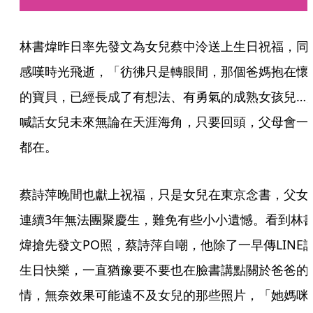
林書煒昨日率先發文為女兒蔡中泠送上生日祝福，同
感嘆時光飛逝，「彷彿只是轉眼間，那個爸媽抱在懷
的寶貝，已經長成了有想法、有勇氣的成熟女孩兒…
喊話女兒未來無論在天涯海角，只要回頭，父母會一
都在。
蔡詩萍晚間也獻上祝福，只是女兒在東京念書，父女
連續3年無法團聚慶生，難免有些小小遺憾。看到林
煒搶先發文PO照，蔡詩萍自嘲，他除了一早傳LINE
生日快樂，一直猶豫要不要也在臉書講點關於爸爸的
情，無奈效果可能遠不及女兒的那些照片，「她媽咪