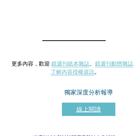
更多內容，歡迎
鏡週刊紙本雜誌
、
鏡週刊動態雜誌
了解內容授權資訊
。
獨家深度分析報導
線上閱讀