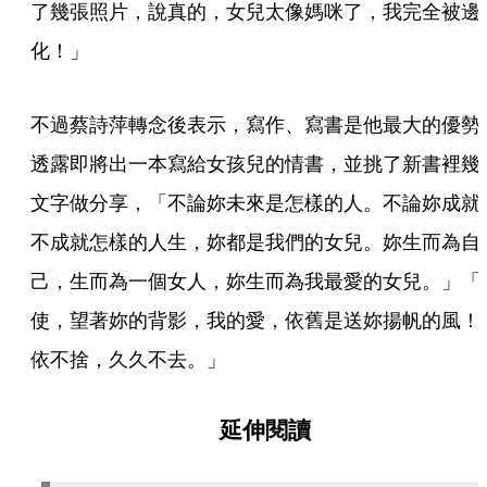
了幾張照片，說真的，女兒太像媽咪了，我完全被邊
化！」
不過蔡詩萍轉念後表示，寫作、寫書是他最大的優勢
透露即將出一本寫給女孩兒的情書，並挑了新書裡幾
文字做分享，「不論妳未來是怎樣的人。不論妳成就
不成就怎樣的人生，妳都是我們的女兒。妳生而為自
己，生而為一個女人，妳生而為我最愛的女兒。」「
使，望著妳的背影，我的愛，依舊是送妳揚帆的風！
依不捨，久久不去。」
延伸閱讀