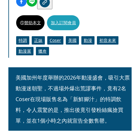
贊助本文
加入訂閱會員
特調
正妹
Coser
美國
動漫
初音未來
動漫展
獵奇
美國加州年度舉辦的2026年動漫盛會，吸引大票
動漫迷朝聖，不過場外爆出荒謬事件，竟有2名
Coser在現場販售名為「新鮮腳汁」的特調飲
料，令人震驚的是，推出後竟引發粉絲瘋搶買
單，並在1個小時之內就宣告全數售罄。