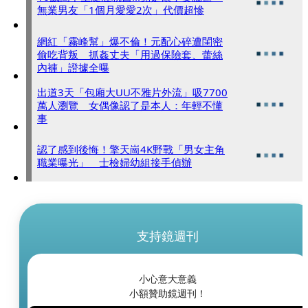
無業男友「1個月愛愛2次」代價超慘
網紅「霧峰幫」爆不倫！元配心碎遭閨密
偷吃背叛 抓姦丈夫「用過保險套、蕾絲
內褲」證據全曝
出道3天「包廂大UU不雅片外流」吸7700
萬人瀏覽 女偶像認了是本人：年輕不懂
事
認了感到後悔！擎天崗4K野戰「男女主角
職業曝光」 士檢婦幼組接手偵辦
支持鏡週刊
小心意大意義
小額贊助鏡週刊！