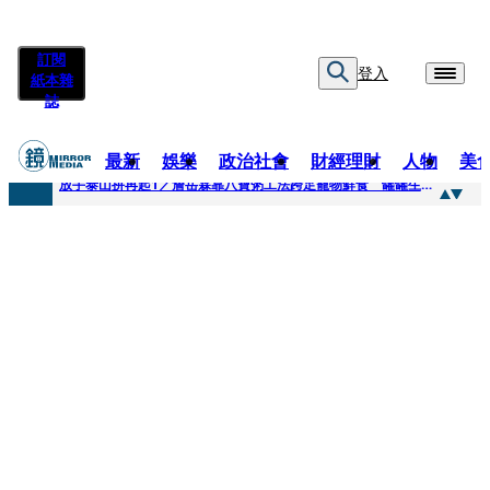
訂閱
登入
紙本雜
誌
最新
娛樂
政治社會
財經理財
人物
美
快訊
放手泰山拚再起1／詹岳霖靠八寶粥工法跨足寵物鮮食 罐罐生產前先請「叼嘴王后」試吃
快訊
泰國男偶像離奇墜河亡...「背20公斤水泥」單車仍下落不明 媽痛揭生前1計畫：不可能輕生
快訊
當街激吻阿翔「演藝工作慘歸零」 謝忻認：當年咎由自取