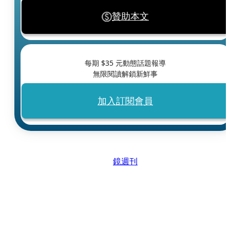
贊助本文
每期 $
35
元動態話題報導
無限閱讀解鎖新鮮事
加入訂閱會員
鏡週刊