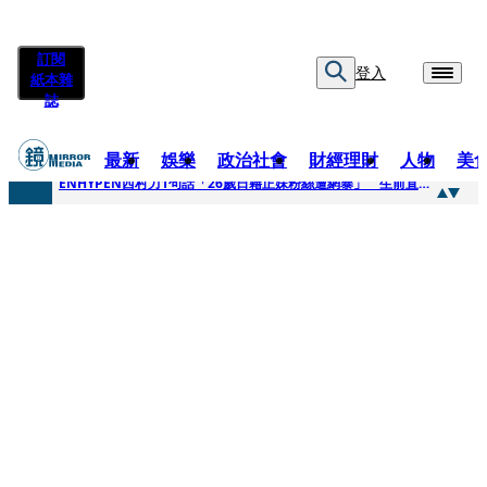
訂閱
登入
紙本雜
誌
最新
娛樂
政治社會
財經理財
人物
美
快訊
ENHYPEN西村力1句話「26歲日籍正妹粉絲遭網暴」 生前直播震撼畫面全網瘋傳！警方證實死訊
快訊
捨量保價奏效！華邦電DRAM價翻倍 五成產能已綁長約
快訊
台糖遭羅織入罪 黃智賢批掩護中聯政客、政黨「台灣之恥」