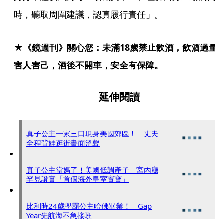
時，聽取周圍建議，認真履行責任」。
★《鏡週刊》關心您：未滿18歲禁止飲酒，飲酒過量
害人害己，酒後不開車，安全有保障。
延伸閱讀
真子公主一家三口現身美國郊區！ 丈夫
全程背娃逛街畫面溫馨
真子公主當媽了！美國低調產子 宮內廳
罕見證實「首個海外皇室寶寶」
比利時24歲學霸公主哈佛畢業！ Gap
Year先航海不急接班