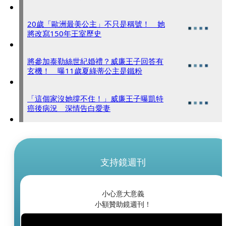
20歲「歐洲最美公主」不只是稱號！ 她
將改寫150年王室歷史
將參加泰勒絲世紀婚禮？威廉王子回答有
玄機！ 曝11歲夏綠蒂公主是鐵粉
「這個家沒她撐不住！」威廉王子曝凱特
癌後病況 深情告白愛妻
支持鏡週刊
小心意大意義
小額贊助鏡週刊！