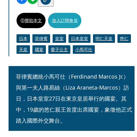
贊助本文
加入訂閱會員
日本
菲律賓
皇室
日本皇室
明仁天皇
悠仁
天皇
國宴
愛子公主
小馬可仕
菲律賓總統小馬可仕（Ferdinand Marcos Jr.）
與第一夫人路易絲（Liza Araneta-Marcos）訪
日，日本皇室27日在東京皇居舉行的國宴。其
中，19歲的悠仁親王首度出席國宴，象徵他正式
踏入國際外交舞台。