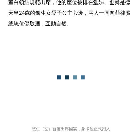
室白領結規範出席，他的座位被排在堂姊、也就是德
天皇24歲的獨生女愛子公主旁邊，兩人一同向菲律賓
總統伉儷敬酒，互動自然。
悠仁（左）首度出席國宴，象徵他正式踏入