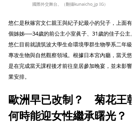
國際外交舞台。（翻攝kunaicho_jp IG）
悠仁是秋篠宮文仁親王與紀子妃最小的兒子，上面有
個姊姊──34歲的前公主小室眞子、31歲的佳子公主
悠仁目前就讀筑波大學生命環境學群生物學系二年級
專攻生物與自然觀察領域。根據日本宮內廳，當天悠
是在完成當天課程後才前往皇居參加晚宴，並未影響
業安排。
歐洲早已改制？　菊花王
何時能迎女性繼承曙光？