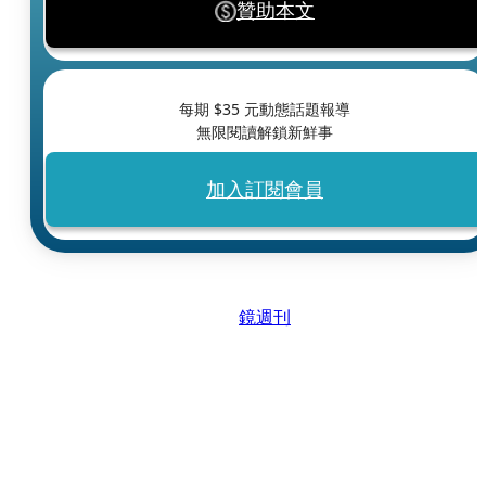
贊助本文
每期 $
35
元動態話題報導
無限閱讀解鎖新鮮事
加入訂閱會員
鏡週刊