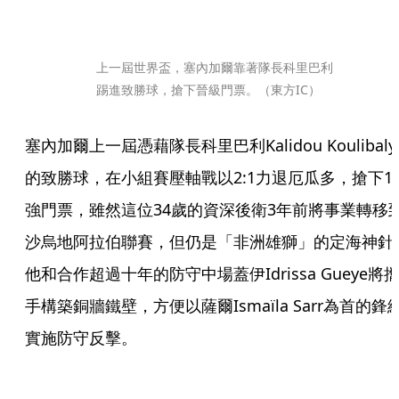
上一屆世界盃，塞內加爾靠著隊長科里巴利
踢進致勝球，搶下晉級門票。（東方IC）
塞內加爾上一屆憑藉隊長科里巴利Kalidou Koulibaly
的致勝球，在小組賽壓軸戰以2:1力退厄瓜多，搶下1
強門票，雖然這位34歲的資深後衛3年前將事業轉移
沙烏地阿拉伯聯賽，但仍是「非洲雄獅」的定海神針
他和合作超過十年的防守中場蓋伊Idrissa Gueye將
手構築銅牆鐵壁，方便以薩爾Ismaïla Sarr為首的鋒
實施防守反擊。