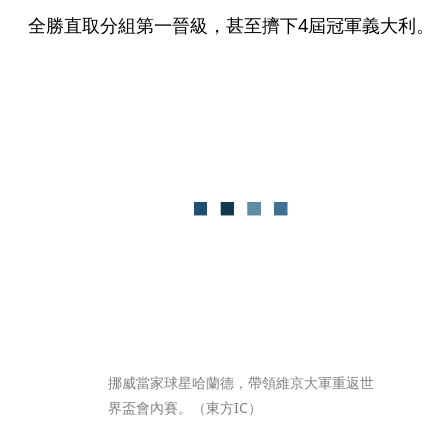
全勝直取分組第一晉級，甚至擠下4屆冠軍義大利。
挪威當家球星哈蘭德，帶領維京大軍重返世
界盃會內賽。（東方IC）