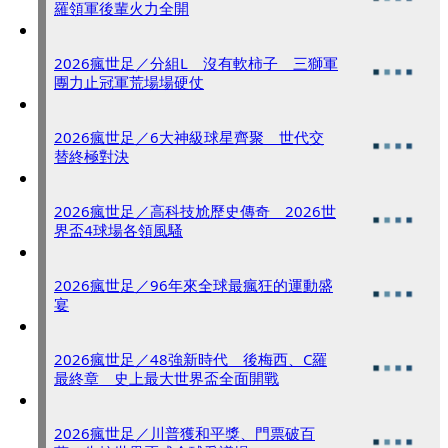
羅領軍後輩火力全開
2026瘋世足／分組L 沒有軟柿子 三獅軍
團力止冠軍荒場場硬仗
2026瘋世足／6大神級球星齊聚 世代交
替終極對決
2026瘋世足／高科技尬歷史傳奇 2026世
界盃4球場各領風騷
2026瘋世足／96年來全球最瘋狂的運動盛
宴
2026瘋世足／48強新時代 後梅西、C羅
最終章 史上最大世界盃全面開戰
2026瘋世足／川普獲和平獎、門票破百