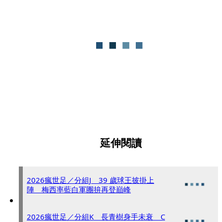
延伸閱讀
2026瘋世足／分組J 39 歲球王披掛上
陣 梅西率藍白軍團拚再登巔峰
2026瘋世足／分組K 長青樹身手未衰 C