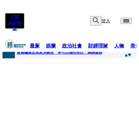
訂閱
登入
紙本雜
誌
最新
娛樂
政治社會
財經理財
人物
美
快訊
凌晨曬懷念照惹哭網友 米可白感性告白：媽媽愛妳
快訊
酸民質疑民進黨「是不是有她裸照？」 黃智賢3點回嗆獲網友讚爆
快訊
姜厚任「老牛找到嫩草」再談小24歲女友 揭七世情緣駁拐坑、暈船破財