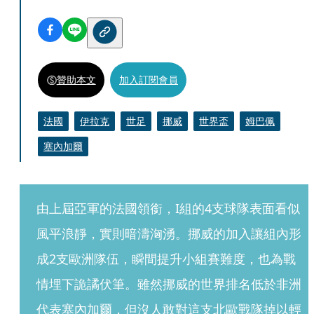
贊助本文
加入訂閱會員
法國
伊拉克
世足
挪威
世界盃
姆巴佩
塞內加爾
由上屆亞軍的法國領銜，I組的4支球隊表面看似
風平浪靜，實則暗濤洶湧。挪威的加入讓組內形
成2支歐洲隊伍，瞬間提升小組賽難度，也為戰
情埋下詭譎伏筆。雖然挪威的世界排名低於非洲
代表塞內加爾，但沒人敢對這支北歐戰隊掉以輕