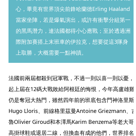
心，畢竟有世界頂尖前鋒哈蘭德Erling Haaland
當家坐陣，若是爆氣演出，或許有衝擊分組第一
的黑馬潛力，連法國都得小心應戰；至於透過洲
際附加賽搭上末班車的伊拉克，想要從這3隊身
上取勝，大概需要一點神蹟。
法國前兩屆都殺到冠軍戰，不過一則以喜一則以憂，
起上屆在12碼大戰敗給阿根廷的悔恨，今年高盧雄雞
仍是奪冠大熱門，雖然四年前的班底包含門神洛里斯
Hugo Lloris、前線格里茲曼Antoine Griezmann、
魯Olivier Giroud和本澤馬Karim Benzema等老大哥
高掛球鞋或退居二線，但換血有成的他們，世界排名