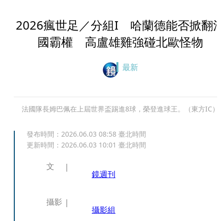
2026瘋世足／分組I 哈蘭德能否掀翻
國霸權 高盧雄雞強碰北歐怪物
最新
法國隊長姆巴佩在上屆世界盃踢進8球，榮登進球王。（東方IC）
發布時間：
2026.06.03 08:58
臺北時間
更新時間：
2026.06.03 10:01
臺北時間
文
鏡週刊
攝影
攝影組