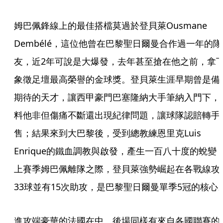
姆巴佩鋒線上的最佳搭檔莫過於登貝萊Ousmane 
Dembélé，這位他曾在巴黎聖日爾曼合作過一年的隊
友，近2年可說是大爆發，去年甚至搶在他之前，拿
象徵足壇最高榮譽的金球獎。登貝萊生涯早期曾是備
期待的天才，讓西甲豪門巴塞隆納大手筆納入門下，
料他非但傷痛不斷還出現紀律問題，讓球隊認賠轉手
售；結果來到大巴黎後，受到總教練恩里克Luis 
Enrique的鐵血調教與啟發，產生一百八十度的蛻變
上賽季姆巴佩離隊之際，登貝萊強勢崛起在各戰線攻
33球並有15次助攻，是巴黎聖日爾曼單季5冠的核心
進攻端豪華的法國在中、後場同樣有來自各國聯賽的