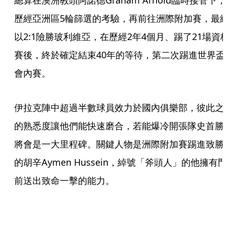
總算在澳洲教頭阿諾德Graham Arnold臨時接管下，
歷經亞洲區5輪篩選的考驗，再前往洲際附加賽，最
以2:1險勝玻利維亞，在歷經2年4個月、踢了21場資
賽後，終於確定結束40年的等待，第二次踢進世界盃
會內賽。
伊拉克陣中超過半數球員效力於國內俱樂部，彼此之
的熟悉度讓他們能快速磨合，若能爆冷開張隊史首勝
將會是一大里程碑。關鍵人物是洲際附加賽踢進致勝
的胡辛Aymen Hussein，綽號「斧頭人」的他擁有門
前送出致命一擊的能力。