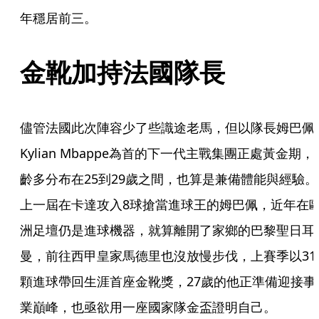
年穩居前三。
金靴加持法國隊長
儘管法國此次陣容少了些識途老馬，但以隊長姆巴佩
Kylian Mbappe為首的下一代主戰集團正處黃金期，
齡多分布在25到29歲之間，也算是兼備體能與經驗。
上一屆在卡達攻入8球搶當進球王的姆巴佩，近年在
洲足壇仍是進球機器，就算離開了家鄉的巴黎聖日耳
曼，前往西甲皇家馬德里也沒放慢步伐，上賽季以31
顆進球帶回生涯首座金靴獎，27歲的他正準備迎接事
業巔峰，也亟欲用一座國家隊金盃證明自己。