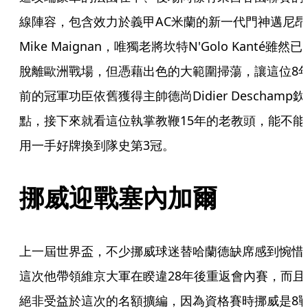
線陣容，包含效力於義甲AC米蘭的新一代門神邁尼昂
Mike Maignan，唯獨老將坎特N'Golo Kanté雖然已
脫離歐洲戰場，但憑藉出色的大範圍掃蕩，讓這位8
前的冠軍功臣依舊獲得主帥德尚Didier Deschamp欽
點，接下來就看這位執掌教鞭15年的老教頭，能不能
用一手好牌換到隊史第3冠。
挪威迎戰塞內加爾
上一屆世界盃，不少挪威球迷替哈蘭德缺席感到惋惜
這次他帶領維京大軍在睽違28年後重返會內賽，而且
絕非受益於這次的名額擴編，因為資格賽時挪威是8