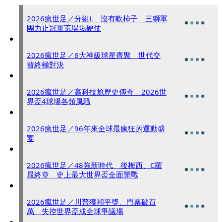
2026瘋世足／分組L 沒有軟柿子 三獅軍
團力止冠軍荒場場硬仗
2026瘋世足／6大神級球星齊聚 世代交
替終極對決
2026瘋世足／高科技尬歷史傳奇 2026世
界盃4球場各領風騷
2026瘋世足／96年來全球最瘋狂的運動盛
宴
2026瘋世足／48強新時代 後梅西、C羅
最終章 史上最大世界盃全面開戰
2026瘋世足／川普獲和平獎、門票破百
萬 失控世界盃成全球爭議場