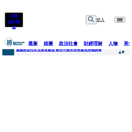
訂閱
登入
紙本雜
誌
最新
娛樂
政治社會
財經理財
人物
美
快訊
溫嵐敗血性休克後首露面 氣色不錯未來將重視身體調養
快訊
鄭麗文稱「台灣不是一個國家」 黃暐瀚曬馬英九過去談話狠打臉
快訊
孫芸芸26歲女兒罕吐「愛的體悟」！ 美照連發低調曬13萬名牌包