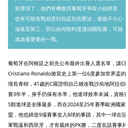
當導演了，他們有機會與葡萄牙爭取小組榜首，
也有可能首戰就受到烏茲別克壓迫，最後不小心
淪落至第三，所以如何順利度過頭關取勝，可能
成為最重要的一戰。
葡萄牙在阿根廷之前先公布最終出賽人選名單，讓C
Cristiano Ronaldo搶當史上第一位6度參加世界盃的
壇長青樹，41歲的C羅證明自己雖改戰沙烏地阿拉伯
賽3年半，身手仍保有水準，他進球效率未減，資格
5顆進球是全隊最多，而在2024至25年賽季歐洲國家
盟，他也締造9場賽事攻入8球的事蹟，其中一球在冠
軍戰逼和西班牙，才有最終的PK勝，二度在該賽事封