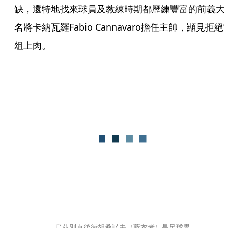
缺，還特地找來球員及教練時期都歷練豐富的前義大
名將卡納瓦羅Fabio Cannavaro擔任主帥，顯見拒絕
俎上肉。
烏茲別克後衛胡桑諾夫（藍衣者）是足球界