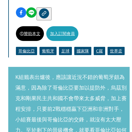
贊助本文
加入訂閱會員
哥倫比亞
葡萄牙
足球
國家隊
C羅
世界盃
K組籤表出爐後，應該讓近況不錯的葡萄牙頗為
滿意，因為除了哥倫比亞要加以提防外，烏茲別
克和剛果民主共和國不會帶來太多威脅，加上賽
程安排，只要前2戰穩穩贏下亞洲和非洲對手，
小組賽最後與哥倫比亞的交鋒，就沒有太大壓
力。至於剩下的晉級機會，就要看哥倫比亞如何