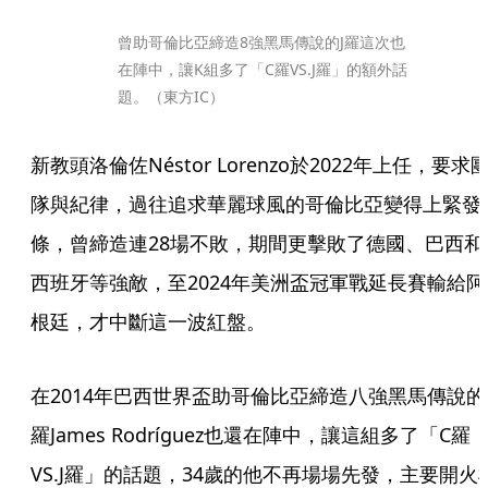
曾助哥倫比亞締造8強黑馬傳說的J羅這次也
在陣中，讓K組多了「C羅VS.J羅」的額外話
題。（東方IC）
新教頭洛倫佐Néstor Lorenzo於2022年上任，要求
隊與紀律，過往追求華麗球風的哥倫比亞變得上緊發
條，曾締造連28場不敗，期間更擊敗了德國、巴西和
西班牙等強敵，至2024年美洲盃冠軍戰延長賽輸給阿
根廷，才中斷這一波紅盤。
在2014年巴西世界盃助哥倫比亞締造八強黑馬傳說的
羅James Rodríguez也還在陣中，讓這組多了「C羅
VS.J羅」的話題，34歲的他不再場場先發，主要開火