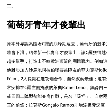
王。
葡萄牙青年才俊輩出
原本外界認為隨著C羅的巔峰期遠去，葡萄牙的競爭
將會下滑，結果新一代青年才俊輩出，讓C羅獲得越
越多幫手，打造出不輸歐洲頂流的團體戰力。例如追
他腳步加入沙烏地阿拉伯聯賽當隊友的菲力克斯João 
Félix，2人長期在進攻端合作，自然默契最佳；還有
常安排在C羅左側掩護的萊奧Rafael Leão，無論四三
或四四二陣型都能並肩作戰，是名「吸怪」、自射兩
宜的前鋒；拉莫斯Gonçalo Ramos則增添板凳深度