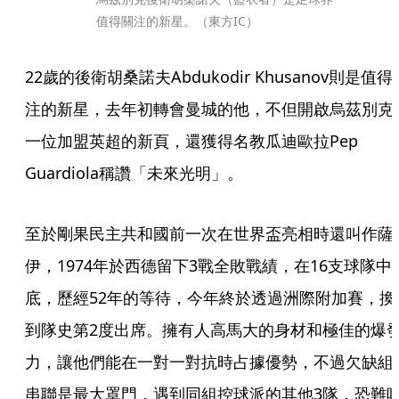
值得關注的新星。（東方IC）
22歲的後衛胡桑諾夫Abdukodir Khusanov則是值得
注的新星，去年初轉會曼城的他，不但開啟烏茲別克
一位加盟英超的新頁，還獲得名教瓜迪歐拉Pep 
Guardiola稱讚「未來光明」。
至於剛果民主共和國前一次在世界盃亮相時還叫作薩
伊，1974年於西德留下3戰全敗戰績，在16支球隊中
底，歷經52年的等待，今年終於透過洲際附加賽，換
到隊史第2度出席。擁有人高馬大的身材和極佳的爆
力，讓他們能在一對一對抗時占據優勢，不過欠缺組
串聯是最大罩門，遇到同組控球派的其他3隊，恐難