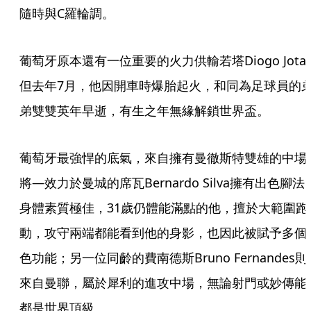
隨時與C羅輪調。
葡萄牙原本還有一位重要的火力供輸若塔Diogo Jota
但去年7月，他因開車時爆胎起火，和同為足球員的
弟雙雙英年早逝，有生之年無緣解鎖世界盃。
葡萄牙最強悍的底氣，來自擁有曼徹斯特雙雄的中場
將—效力於曼城的席瓦Bernardo Silva擁有出色腳法
身體素質極佳，31歲仍體能滿點的他，擅於大範圍跑
動，攻守兩端都能看到他的身影，也因此被賦予多個
色功能；另一位同齡的費南德斯Bruno Fernandes則
來自曼聯，屬於犀利的進攻中場，無論射門或妙傳能
都是世界頂級。