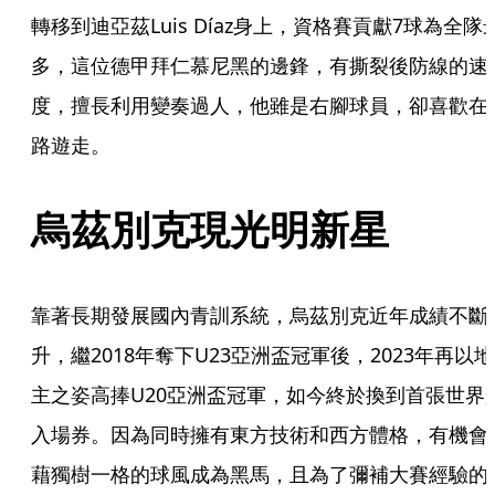
轉移到迪亞茲Luis Díaz身上，資格賽貢獻7球為全隊
多，這位德甲拜仁慕尼黑的邊鋒，有撕裂後防線的速
度，擅長利用變奏過人，他雖是右腳球員，卻喜歡在
路遊走。
烏茲別克現光明新星
靠著長期發展國內青訓系統，烏茲別克近年成績不斷
升，繼2018年奪下U23亞洲盃冠軍後，2023年再以地
主之姿高捧U20亞洲盃冠軍，如今終於換到首張世界
入場券。因為同時擁有東方技術和西方體格，有機會
藉獨樹一格的球風成為黑馬，且為了彌補大賽經驗的