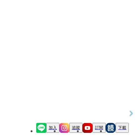
加入
追蹤
訂閱
下載