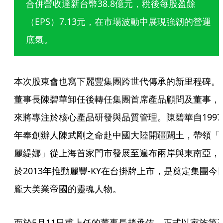
合併營收達新台幣38.8億元，稅後每股盈餘
（EPS）7.13元，在市場波動中展現強韌的營運
底氣。
本次股東會也寫下麗豐集團跨世代傳承的新里程碑。
董事長陳碧華卸任後轉任集團首席產品顧問及董事，
來將專注於核心產品研發與品質管理。陳碧華自1997
年奉創辦人陳武剛之命赴中國大陸開疆闢土，帶領「
麗緹娜」從上海首家門市發展至遍布兩岸與東南亞，
於2013年推動麗豐-KY在台掛牌上市，是奠定集團今
龐大美業帝國的靈魂人物。
而於5月11日甫上任的董事長趙承佑，正式以家族第