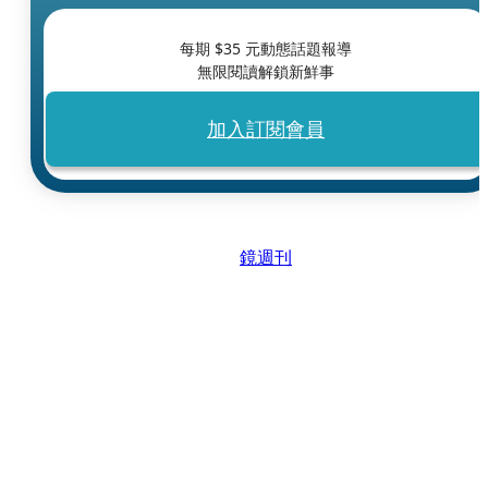
每期 $
35
元動態話題報導
無限閱讀解鎖新鮮事
加入訂閱會員
鏡週刊