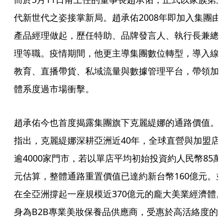
代新世代之姿接掌新局。趙承佑2008年即加入集團由
產品經理做起，歷任特助、品牌發言人、執行長兼總
理等職。疫情期間，他更主導集團數位轉型，導入線
教育、直播帶貨、私域流量與數據管理平台，帶領加
體系度過市場衝擊。
趙承佑今也首度揭露集團旗下克麗緹娜的通路價值。
指出，克麗緹娜深耕亞洲近40年，全球直營與加盟店
逾4000家門市，若以單店平均初始投資約人民幣85萬
元估算，整體通路重置價值已達約新台幣160億元。
在全亞洲撐起一座規模近370億元的龐大美業經濟體
身為B2B專業美妝保養品供應商，受惠於高活絡度的