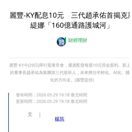
麗豐-KY配息10元 三代趙承佑首揭克
緹娜「160億通路護城河」
財經理財
麗豐-KY今(29日)舉行股東常會，通過配發每股10元現金股利。新上
的董事長趙承祐為集團第三代接班人，未來將往年輕化、AI化、國
化的方向走。(麗豐提供)
發布時間：
2026.05.29 19:18
臺北時間
更新時間：
2026.05.29 19:18
臺北時間
文
楊筠