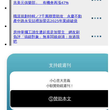
兆美元俱樂部」 有機會再漲47%
職涯規劃特輯／7千萬聯賣助攻 永慶不動
產中路永安喆禮加盟店2025年業績破億
房仲掌摑工讀生遭起底是加盟主 網友刷
負評「搞錯對象」無辜闆娘崩潰：放過我
吧
支持鏡週刊
小心意大意義
小額贊助鏡週刊！
贊助本文