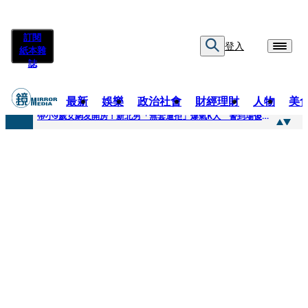
訂閱
登入
紙本雜
誌
最新
娛樂
政治社會
財經理財
人物
美
快訊
帶小9歲女網友開房！新北男「無套遭拒」爆氣K人 警到場傻眼搜到手銬、改造槍
快訊
natori再訪台北人氣爆棚 〈Overdose〉一響全場尖叫「I Love You Taipei」
快訊
42歲情色片女星宣布閃嫁「前職棒投手」！ 她甜讚老公「投球速度快」：擄獲我的心