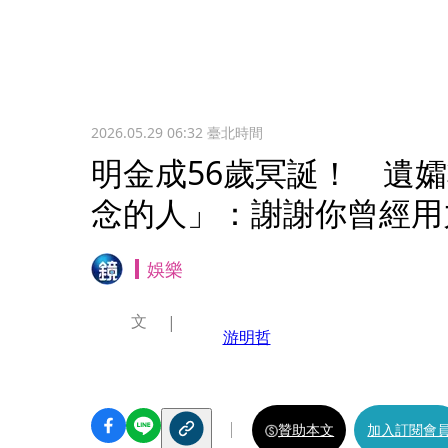
2026.05.29 06:32
臺北時間
明金成56歲冥誕！ 遺
念的人」：謝謝你曾經用
娛樂
文
游明哲
贊助本文
加入訂閱會