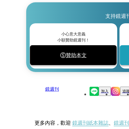
支持鏡週
小心意大意義
小額贊助鏡週刊！
贊助本文
鏡週刊
加入
追
更多內容，歡迎
鏡週刊紙本雜誌
、
鏡週