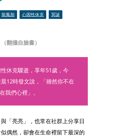
龍鳳胎
心因性休克
冥誕
。（翻攝自臉書）
因性休克驟逝，享年51歲，今
凌晨12時發文說，「雖然你不在
在我們心裡」。
」與「亮亮」，也常在社群上分享日
看似偶然，卻會在生命裡留下最深的