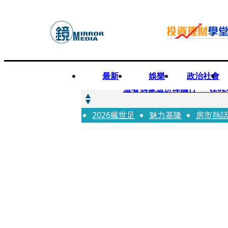
最新
娛樂
政治社會
快訊
邊看偶像邊拚韓國行 《2026
2026瘋世足
快訊
魅力基隆
房市熱
代誌大條火急跳船？ 宏碁派
快訊
一句「請回去坐好」 特教生