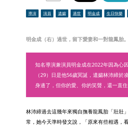
導演
演員
遺孀
過世
明金成
生日快樂
明金成（右）過世，留下愛妻和一對龍鳳胎
知名導演兼演員明金成在2022年因為心
（29）日是他56歲冥誕，遺孀林沛締於
身邊了，但你的愛、你的笑聲，還一直住
林沛締過去這幾年來獨自撫養龍鳳胎「壯壯
常，她今天準時發文說，「原來有些相遇，