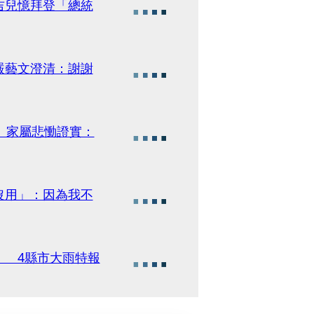
吉兒憶拜登「總統
嚴藝文澄清：謝謝
 家屬悲慟證實：
沒用」：因為我不
」 4縣市大雨特報