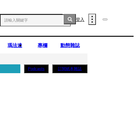
登入
瑪法達
專欄
動態雜誌
訂閱紙本雜誌
Podcasts