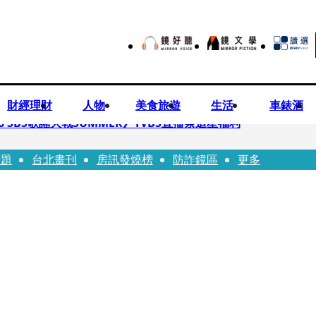
財經理財
人物
美食旅遊
生活
車錶酒
 SBS歌謠大戰SUMMER》TVBS直播祭追星福利
話題
台北畫刊
房訊發燒榜
防詐鏡區
更多
任李文詳接掌兆基屋管2天就喊撤出！
持斷掃把戳女代課老師眼睛大失血近失明