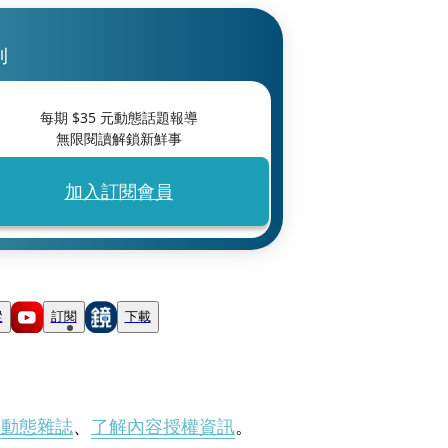
刊
每期 $
35
元動態話題報導
無限閱讀解鎖新鮮事
加入訂閱會員
蹤
訂閱
下載
刊動態雜誌
、
了解內容授權資訊
。