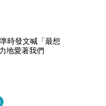
孀準時發文喊「最想
力地愛著我們
員