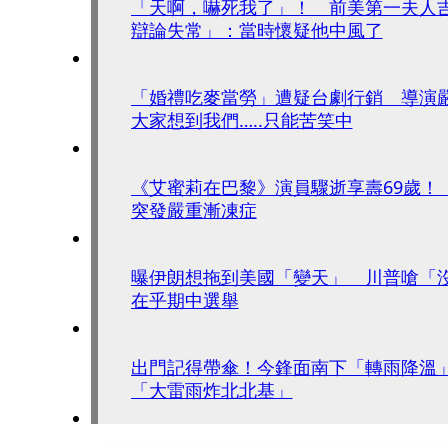
「天啊，嚇死我了」！ 前美第一夫人
辯論失常」：當時懷疑他中風了
「婚禮吃麥當勞」遭疑台劇行銷 導演
大家想到我們…..只能苦笑中
《艾蜜莉在巴黎》演員驟逝享壽69歲！
突發嚴重漸凍症
曝伊朗想拖到美國「變天」 川普嗆「
在乎期中選舉
出門記得帶傘！今鋒面南下「轉雨降溫
「大雷雨炸北北基」