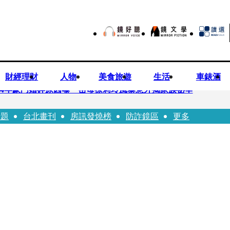
財經理財
人物
美食旅遊
生活
車錶酒
！14年豪門婚碎原因曝 岳母徐莉玲風暴意外揭家族祕辛
話題
台北畫刊
房訊發燒榜
防詐鏡區
更多
巨大哀傷足不出戶」 解密長子身世
喊提告 學者：須具備侵權要件