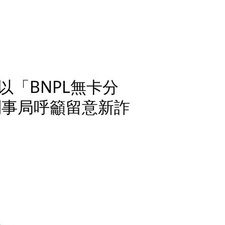
「BNPL無卡分
刑事局呼籲留意新詐