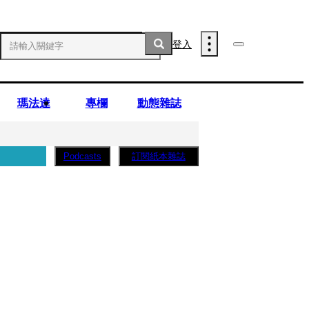
登入
瑪法達
專欄
動態雜誌
訂閱紙本雜誌
Podcasts