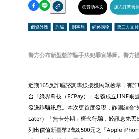
贊助本文
加入訂閱會
個資外洩
詐騙
刑事局
網路購物
第三方支付
警方公布新型態詐騙手法犯罪宣導圖。警方
近期165反詐騙諮詢專線接獲民眾檢舉，有
台「綠界科技（ECPay）」名義成立LINE
發送詐騙訊息。本次更首度發現，詐團結合“先買後付“
Later）「無卡分期」概念行騙，於訊息先
列出價值新臺幣2萬8,500元之「Apple iPh