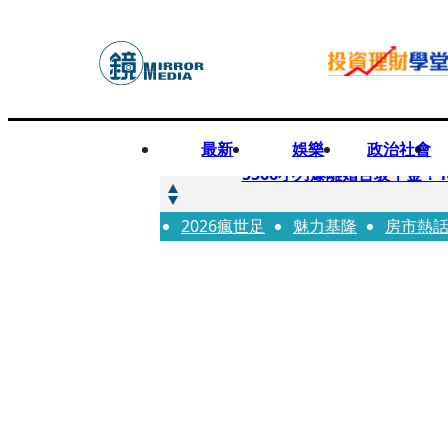
最新
娛樂
政治社會
快訊
5566小刀爆離婚台玻千金
2026瘋世足
快訊
魅力基隆
房市熱
徐莉玲喪子劇變／徐莉玲「
快訊
醫美偷拍案無影像網紅律師仍