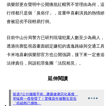
俱樂部更在聲明中公開痛批紅帽男不管理由為何，這
行徑都只是個「臭俗仔」，並重申喜劇演員的熱情絕
會被惡劣手段輕易打倒。
目前中山分局警方已研判現場犯案人數至少為兩人，
透過街廓監視器畫面鎖定嫌犯的逃逸路線與交通工具
卡米地喜劇俱樂部官方也公開強調，接下來一定會追
法律責任，與該犯罪集團「法院相見」。
延伸閱讀
挺過7公分腦瘤手術...遭爆健康惡化暴瘦
草蜢蔡一傑發聲了！驚曝當年被醫生宣告
「癌細胞已擴散」