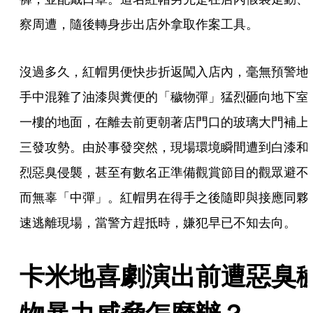
察周遭，隨後轉身步出店外拿取作案工具。
沒過多久，紅帽男便快步折返闖入店內，毫無預警地
手中混雜了油漆與糞便的「穢物彈」猛烈砸向地下室
一樓的地面，在離去前更朝著店門口的玻璃大門補上
三發攻勢。由於事發突然，現場環境瞬間遭到白漆和
烈惡臭侵襲，甚至有數名正準備觀賞節目的觀眾避不
而無辜「中彈」。紅帽男在得手之後隨即與接應同夥
速逃離現場，當警方趕抵時，嫌犯早已不知去向。
卡米地喜劇演出前遭惡臭