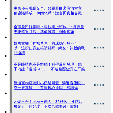
中東停火現曙光？川普親赴白宮戰情室宣
稱協議將成 伊朗怒斥：謊言與真相交織
全職股民好賺嗎？科技業上班族「5月賣股
爽賺超過月薪」準備離職 網全搖頭
韓國電梯「神祕禁忌」阿珠媽急喊不可
以 這按鈕竟直接被封死...網友：韓版的戰
鬥邀請
不是眼睛也不是頭腦！科學最新發現：鴿
子內建「磁感GPS」 不迷路關鍵竟在肝臟
經過寵物店聽到小奶貓叫聲...湊近看傻眼：
沒一隻真貓 「背後暖心原因」網讚爆
才爆不合！同框王俐人「35秒床上性感片
曝光」 何妤玟：下次合體要改訂閱制