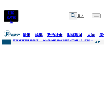
訂閱
登入
紙本雜
誌
最新
娛樂
政治社會
財經理財
人物
美
快訊
邊看偶像邊拚韓國行 《2026 SBS歌謠大戰SUMMER》TVBS直播祭追星福利
快訊
代誌大條火急跳船？ 宏碁派任李文詳接掌兆基屋管2天就喊撤出！
快訊
一句「請回去坐好」 特教生持斷掃把戳女代課老師眼睛大失血近失明