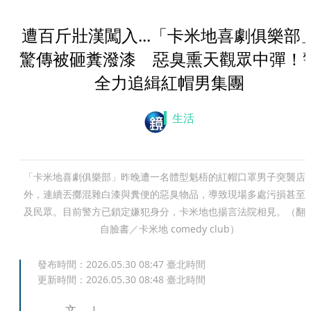
遭百斤壯漢闖入...「卡米地喜劇俱樂部
驚傳被砸糞潑漆 惡臭熏天觀眾中彈！
全力追緝紅帽男集團
生活
「卡米地喜劇俱樂部」昨晚遭一名體型魁梧的紅帽口罩男子突襲店
外，連續丟擲混雜白漆與糞便的惡臭物品，導致現場多處污損甚至
及民眾。目前警方已鎖定嫌犯身分，卡米地也揚言法院相見。（翻
自臉書／卡米地 comedy club）
發布時間：
2026.05.30 08:47
臺北時間
更新時間：
2026.05.30 08:48
臺北時間
文