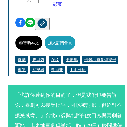
彭薇
贊助本文
加入訂閱會員
喜劇
脫口秀
潑漆
卡米地
卡米地喜劇俱樂部
糞便
監視器
毀損罪
中山分局
「也許你達到你的目的了，但是我們也要告訴
你，喜劇可以接受批評，可以被討厭，但絕對不
接受威脅。」台北市復興北路的脫口秀與喜劇發
源地「卡米地喜劇俱樂部」昨（29日）晚間準備