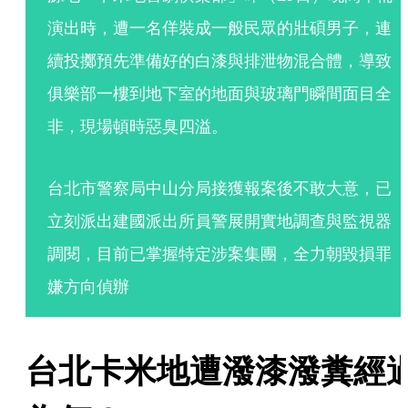
演出時，遭一名佯裝成一般民眾的壯碩男子，連
續投擲預先準備好的白漆與排泄物混合體，導致
俱樂部一樓到地下室的地面與玻璃門瞬間面目全
非，現場頓時惡臭四溢。
台北市警察局中山分局接獲報案後不敢大意，已
立刻派出建國派出所員警展開實地調查與監視器
調閱，目前已掌握特定涉案集團，全力朝毀損罪
嫌方向偵辦
台北卡米地遭潑漆潑糞經