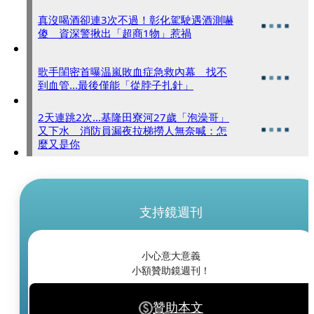
真沒喝酒卻連3次不過！彰化駕駛遇酒測嚇
傻 資深警揪出「超商1物」惹禍
歌手閨密首曝温嵐敗血症急救內幕 找不
到血管...最後僅能「從脖子扎針」
2天連跳2次...基隆田寮河27歲「泡澡哥」
又下水 消防員漏夜拉梯撈人無奈喊：怎
麼又是你
支持鏡週刊
小心意大意義
小額贊助鏡週刊！
贊助本文