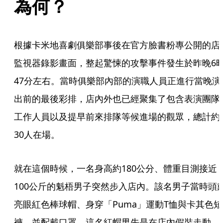
為何？
根據卡米地喜劇俱樂部事後在官方臉書粉專公開的店
監視器錄影畫面，整起驚悚的攻擊事件發生於昨晚6
47分左右。當時俱樂部內部的演職人員正進行當晚演
出前的最後彩排，店內外也已經聚集了包含表演團隊
工作人員以及提早前來排隊等候進場的觀眾，總計約
30人在場。
就在這個時候，一名身高約180公分、體重目測接近
100公斤的魁梧男子突然步入店內。該名男子當時頭
亮眼紅色棒球帽、身穿「Puma」運動T恤與卡其色短
褲，並配戴口罩。這名紅帽男先是在店內假裝走動、