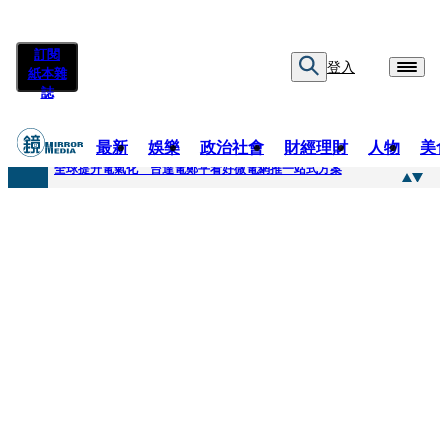
訂閱
登入
紙本雜
誌
最新
娛樂
政治社會
財經理財
人物
美
快訊
全球提升電氣化 台達電鄭平看好微電網推一站式方案
快訊
又要不副署？立院三讀藍白兒少未來帳戶 政院放話：將採必要憲政作為
快訊
agnès b.推Humanitarian系列 「give love」成今夏最暖時尚宣言