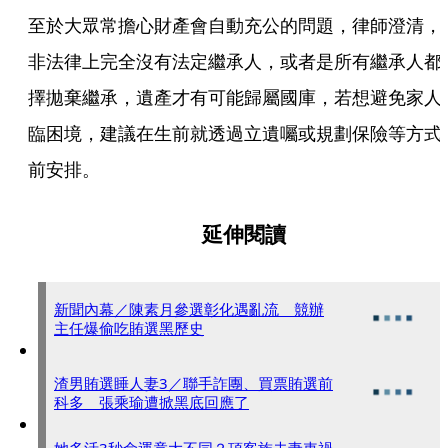
至於大眾常擔心財產會自動充公的問題，律師澄清，
非法律上完全沒有法定繼承人，或者是所有繼承人都
擇拋棄繼承，遺產才有可能歸屬國庫，若想避免家人
臨困境，建議在生前就透過立遺囑或規劃保險等方式
前安排。
延伸閱讀
新聞內幕／陳素月參選彰化遇亂流 競辦
主任爆偷吃賄選黑歷史
渣男賄選睡人妻3／聯手詐團、買票賄選前
科多 張乘瑜遭掀黑底回應了
她多活3秒命運竟大不同？頂客族夫妻車禍