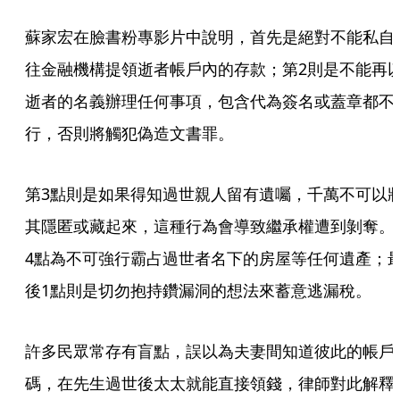
蘇家宏在臉書粉專影片中說明，首先是絕對不能私自
往金融機構提領逝者帳戶內的存款；第2則是不能再
逝者的名義辦理任何事項，包含代為簽名或蓋章都不
行，否則將觸犯偽造文書罪。
第3點則是如果得知過世親人留有遺囑，千萬不可以
其隱匿或藏起來，這種行為會導致繼承權遭到剝奪。
4點為不可強行霸占過世者名下的房屋等任何遺產；
後1點則是切勿抱持鑽漏洞的想法來蓄意逃漏稅。
許多民眾常存有盲點，誤以為夫妻間知道彼此的帳戶
碼，在先生過世後太太就能直接領錢，律師對此解釋