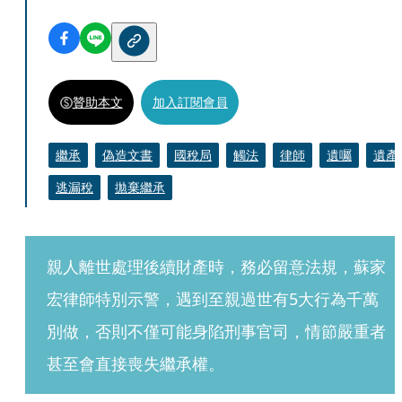
贊助本文
加入訂閱會員
繼承
偽造文書
國稅局
觸法
律師
遺囑
遺產
逃漏稅
拋棄繼承
親人離世處理後續財產時，務必留意法規，蘇家
宏律師特別示警，遇到至親過世有5大行為千萬
別做，否則不僅可能身陷刑事官司，情節嚴重者
甚至會直接喪失繼承權。