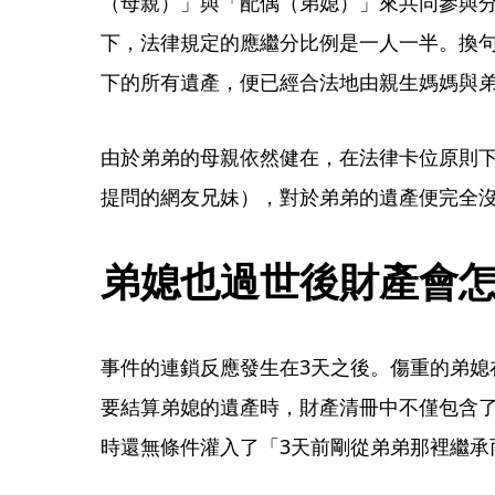
（母親）」與「配偶（弟媳）」來共同參與
下，法律規定的應繼分比例是一人一半。換
下的所有遺產，便已經合法地由親生媽媽與
由於弟弟的母親依然健在，在法律卡位原則
提問的網友兄妹），對於弟弟的遺產便完全
弟媳也過世後財產會
事件的連鎖反應發生在3天之後。傷重的弟媳
要結算弟媳的遺產時，財產清冊中不僅包含
時還無條件灌入了「3天前剛從弟弟那裡繼承