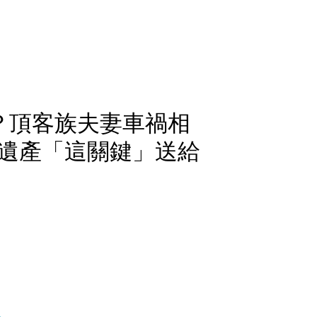
？頂客族夫妻車禍相
遺產「這關鍵」送給