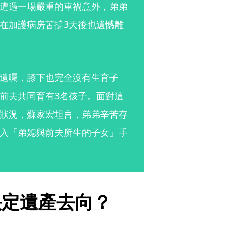
遭遇一場嚴重的車禍意外，弟弟
在加護病房苦撐3天後也遺憾離
遺囑，膝下也完全沒有生育子
前夫共同育有3名孩子。面對這
狀況，蘇家宏坦言，弟弟辛苦存
入「弟媳與前夫所生的子女」手
決定遺產去向？