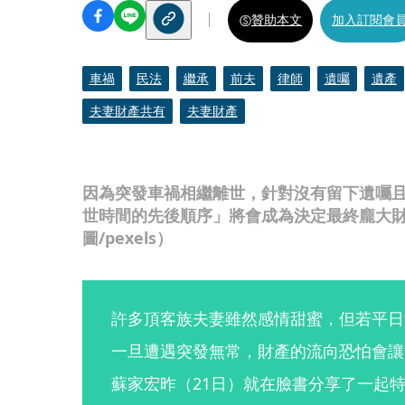
贊助本文
加入訂閱會
車禍
民法
繼承
前夫
律師
遺囑
遺產
夫妻財產共有
夫妻財產
因為突發車禍相繼離世，針對沒有留下遺囑
世時間的先後順序」將會成為決定最終龐大
圖/pexels）
許多頂客族夫妻雖然感情甜蜜，但若平日
一旦遭遇突發無常，財產的流向恐怕會讓
蘇家宏昨（21日）就在臉書分享了一起