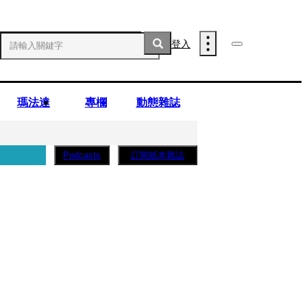
登入
瑪法達
專欄
動態雜誌
訂閱紙本雜誌
Podcasts