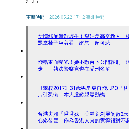
更新時間｜
2026.05.22 17:12
臺北時間
女情緒崩潰欲輕生！警消急高空救人 
眾拿椅子坐著看」網怒：超可悲
殘酷畫面曝光！她不敵百下公開鞭刑「
走」 執法警察竟也在受刑名單
《學校2017》31歲男星突自殘...PO
片引恐慌 本人道歉親曝動機
台港夫婦「啾啾妹」香港文創展倒數2天突
心疼發聲：作為香港人真的覺得很對不