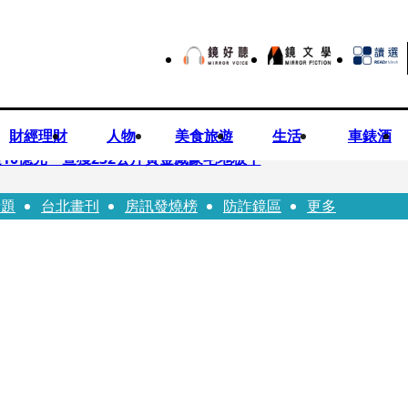
財經理財
人物
美食旅遊
生活
車錶酒
10億元 查獲232公斤黃金藏豪宅地板下
話題
台北畫刊
房訊發燒榜
防詐鏡區
更多
文哲生日照撞《VOGUE》 陳智菡遭轟侵權急改圖
早餐店認證應援 幽默提醒「記得常換照」