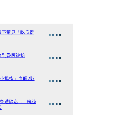
樓下驚見「吃瓜群
痛到昏厥被抬
「切小拇指」血腥2影
遭除名... 粉絲
起