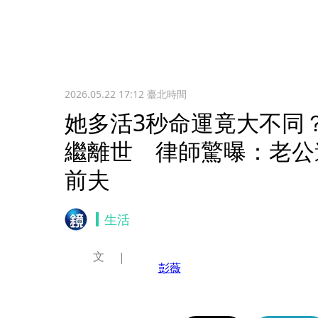
2026.05.22 17:12
臺北時間
她多活3秒命運竟大不同
繼離世 律師驚曝：老公
前夫
生活
文
彭薇