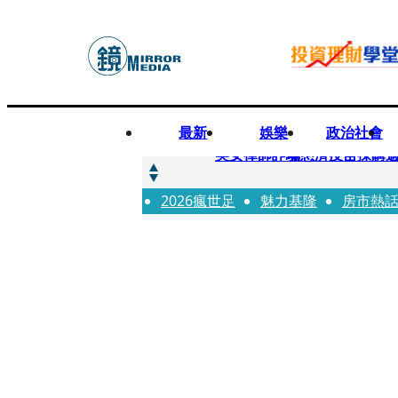
最新
娛樂
政治社會
快訊
美女律師詐騙慈濟疫苗採購逾
2026瘋世足
快訊
魅力基隆
房市熱
才爆「皮克敏」爭議又來！柯
快訊
SJ始源真的可以 驚喜現身