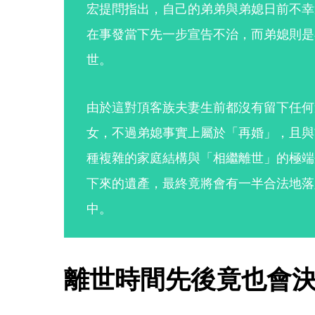
宏提問指出，自己的弟弟與弟媳日前不幸
在事發當下先一步宣告不治，而弟媳則是
世。
由於這對頂客族夫妻生前都沒有留下任何
女，不過弟媳事實上屬於「再婚」，且與
種複雜的家庭結構與「相繼離世」的極端
下來的遺產，最終竟將會有一半合法地落
中。
離世時間先後竟也會