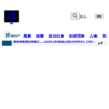
訂閱
登入
紙本雜
誌
最新
娛樂
政治社會
財經理財
人物
美
快訊
邊看偶像邊拚韓國行 《2026 SBS歌謠大戰SUMMER》TVBS直播祭追星福利
快訊
代誌大條火急跳船？ 宏碁派任李文詳接掌兆基屋管2天就喊撤出！
快訊
一句「請回去坐好」 特教生持斷掃把戳女代課老師眼睛大失血近失明