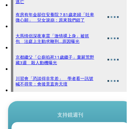
逃亡
有房有年金卻住安養院？81歲老婦「吐卑
微心願」 兒女淚崩：原來我們錯了
大馬情侶深夜車震「激情裸上身」被抓
包 法庭上主動求鞭刑...原因曝光
京都繼父「公廁掐死11歲繼子」棄屍荒野
藏3週 殺人動機曝光
川習會「恐談得非常差」 學者看一訊號
喊不尋常：會後竟直奔天壇
支持鏡週刊