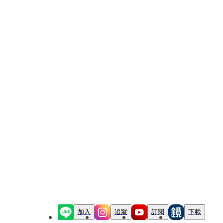
加入
追蹤
訂閱
下載