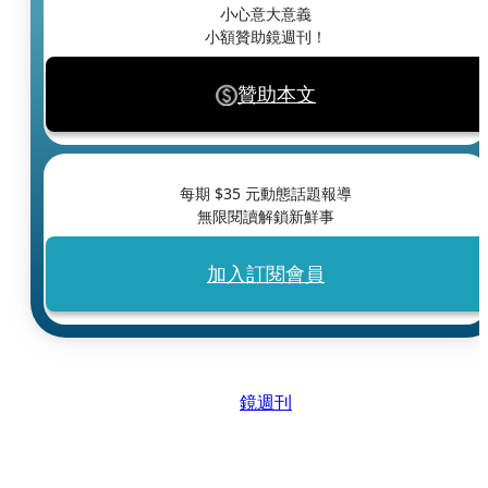
小心意大意義
小額贊助鏡週刊！
贊助本文
每期 $
35
元動態話題報導
無限閱讀解鎖新鮮事
加入訂閱會員
鏡週刊