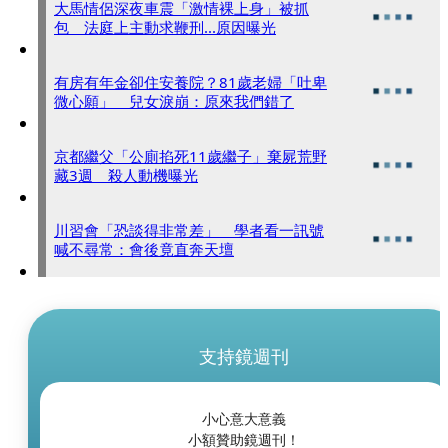
大馬情侶深夜車震「激情裸上身」被抓
包 法庭上主動求鞭刑...原因曝光
有房有年金卻住安養院？81歲老婦「吐卑
微心願」 兒女淚崩：原來我們錯了
京都繼父「公廁掐死11歲繼子」棄屍荒野
藏3週 殺人動機曝光
川習會「恐談得非常差」 學者看一訊號
喊不尋常：會後竟直奔天壇
支持鏡週刊
小心意大意義
小額贊助鏡週刊！