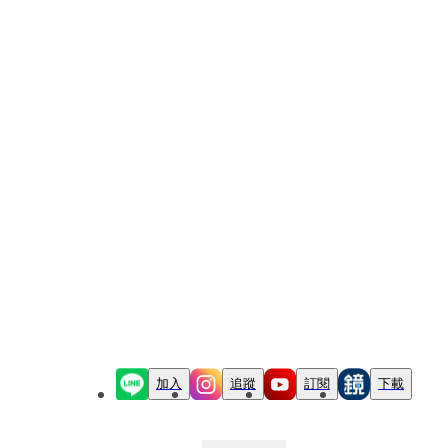
加入
追蹤
訂閱
下載