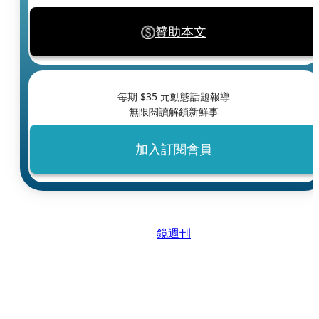
贊助本文
每期 $
35
元動態話題報導
無限閱讀解鎖新鮮事
加入訂閱會員
鏡週刊