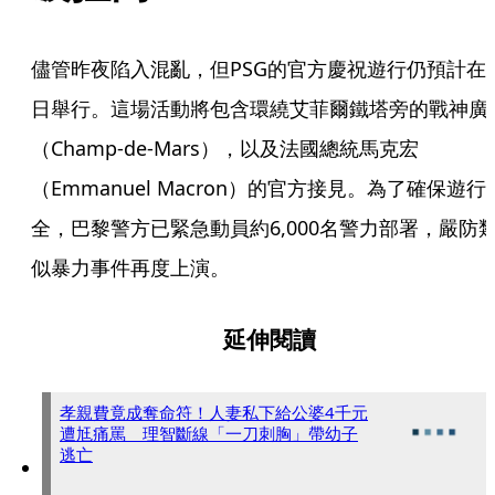
儘管昨夜陷入混亂，但PSG的官方慶祝遊行仍預計在
日舉行。這場活動將包含環繞艾菲爾鐵塔旁的戰神廣
（Champ-de-Mars），以及法國總統馬克宏
（Emmanuel Macron）的官方接見。為了確保遊行
全，巴黎警方已緊急動員約6,000名警力部署，嚴防
似暴力事件再度上演。
延伸閱讀
孝親費竟成奪命符！人妻私下給公婆4千元
遭尪痛罵 理智斷線「一刀刺胸」帶幼子
逃亡