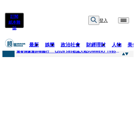
訂閱
登入
紙本雜
誌
最新
娛樂
政治社會
財經理財
人物
美
快訊
邊看偶像邊拚韓國行 《2026 SBS歌謠大戰SUMMER》TVBS直播祭追星福利
快訊
代誌大條火急跳船？ 宏碁派任李文詳接掌兆基屋管2天就喊撤出！
快訊
一句「請回去坐好」 特教生持斷掃把戳女代課老師眼睛大失血近失明