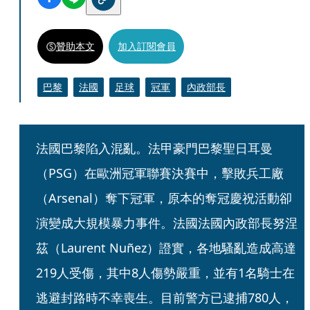
贊助本文
加入訂閱會員
巴黎
法國
足球
冠軍
內政部長
法國巴黎陷入混亂。法甲豪門巴黎聖日耳曼
（PSG）在歐洲冠軍聯賽決賽中，擊敗兵工廠
（Arsenal）奪下冠軍，原本的奪冠慶祝活動卻
演變成大規模暴力事件。法國法國內政部長努涅
茲（Laurent Nuñez）證實，各地騷亂造成高達
219人受傷，其中8人傷勢嚴重，並有1名騎士在
逃避封路時不幸喪生。目前警方已逮捕780人，