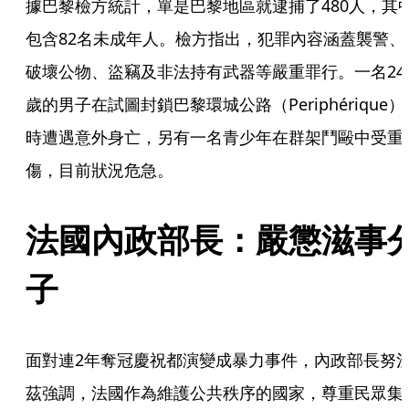
據巴黎檢方統計，單是巴黎地區就逮捕了480人，其
包含82名未成年人。檢方指出，犯罪內容涵蓋襲警、
破壞公物、盜竊及非法持有武器等嚴重罪行。一名24
歲的男子在試圖封鎖巴黎環城公路（Periphérique）
時遭遇意外身亡，另有一名青少年在群架鬥毆中受重
傷，目前狀況危急。
法國內政部長：嚴懲滋事
子
面對連2年奪冠慶祝都演變成暴力事件，內政部長努
茲強調，法國作為維護公共秩序的國家，尊重民眾集