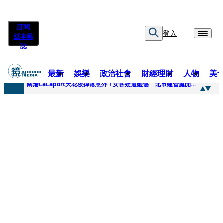
訂閱
登入
紙本雜
誌
最新
娛樂
政治社會
財經理財
人物
美
快訊
南港LaLaport天花板掉落意外！女客疑遭砸傷 北市建管處開罰30萬
快訊
川普又出招！多晶矽產品課15%關稅12月生效 經濟部回應了
快訊
美伊衝突要注意！ 台塑四寶7月營收齊揚股價抗跌