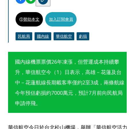
贊助本文
加入訂閱會員
民航局
國內線
華信航空
虧損
國內線機票票價26年凍漲，但營運成本持續攀
升，華信航空今（1）日表示，高雄－花蓮及台
中－花蓮航線長期載客率僅約2至3成，兩條航線
今年預估虧損約7000萬元，預計7月前向民航局
申請停飛。
華信航空今日於台北松山機場，舉辦「華信航空活力