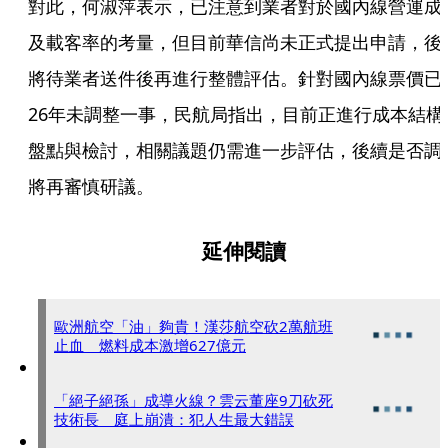
對此，何淑萍表示，已注意到業者對於國內線營運成
及載客率的考量，但目前華信尚未正式提出申請，後
將待業者送件後再進行整體評估。針對國內線票價已
26年未調整一事，民航局指出，目前正進行成本結構
盤點與檢討，相關議題仍需進一步評估，後續是否調
將再審慎研議。
延伸閱讀
歐洲航空「油」夠貴！漢莎航空砍2萬航班
止血 燃料成本激增627億元
「絕子絕孫」成導火線？雲云董座9刀砍死
技術長 庭上崩潰：犯人生最大錯誤