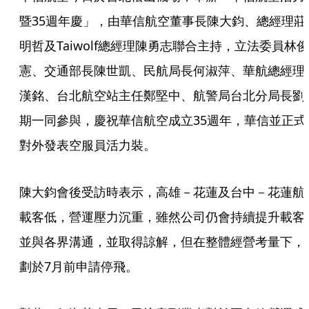
暨35週年慶」，由華信航空董事長陳大鈞、總經理莊
明哲及Taiwolf總經理陳勇志聯合主持，立法委員林俊
憲、交通部長陳世凱、民航局長何淑萍、華航總經理
漢銘、台北航空站主任鄭堅中、航警局台北分局長劉
期一同參與，慶祝華信航空成立35週年，華信並正式
對外發表空服員活力裝。
陳大鈞會後受訪時表示，高雄－花蓮及台中－花蓮航
載客低，營運壓力沉重，雖然公司仍會持續提升載客
並與各界溝通，並取得諒解，但在整體經營考量下，
劃於7月前申請停飛。