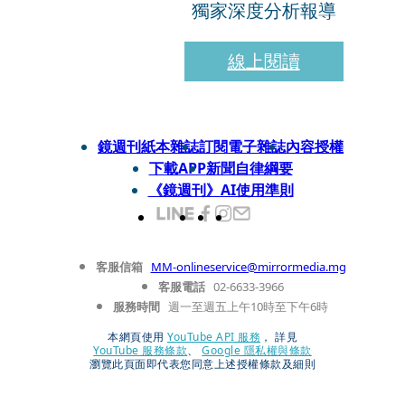
獨家深度分析報導
線上閱讀
鏡週刊紙本雜誌
訂閱電子雜誌
內容授權
下載APP
新聞自律綱要
《鏡週刊》AI使用準則
客服信箱
MM-onlineservice@mirrormedia.mg
客服電話
02-6633-3966
服務時間
週一至週五上午10時至下午6時
本網頁使用
YouTube API 服務
， 詳見
YouTube 服務條款
、
Google 隱私權與條款
瀏覽此頁面即代表您同意上述授權條款及細則