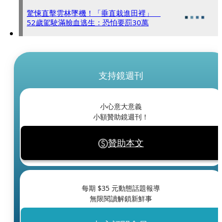
驚悚直擊雲林墜機！「垂直栽進田裡」
52歲駕駛滿臉血逃生：恐怕要罰30萬
支持鏡週刊
小心意大意義
小額贊助鏡週刊！
贊助本文
每期 $
35
元動態話題報導
無限閱讀解鎖新鮮事