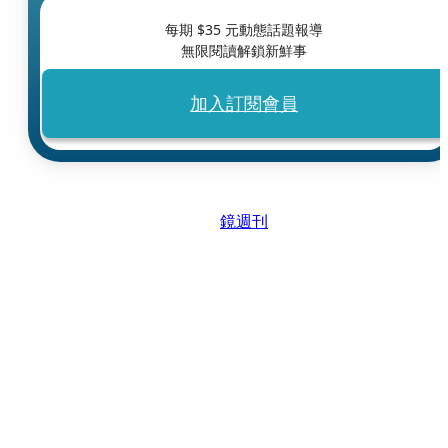
每期 $
35
元動態話題報導
無限閱讀解鎖新鮮事
加入訂閱會員
鏡週刊