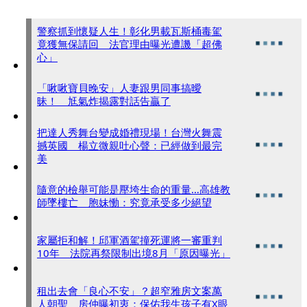
警察抓到懷疑人生！彰化男載瓦斯桶毒駕
竟獲無保請回 法官理由曝光遭譏「超佛
心」
「啾啾寶貝晚安」人妻跟男同事搞曖
昧！ 尪氣炸揭露對話告贏了
把達人秀舞台變成婚禮現場！台灣火舞震
撼英國 楊立微親吐心聲：已經做到最完
美
隨意的檢舉可能是壓垮生命的重量…高雄教
師墜樓亡 胞妹慟：究竟承受多少絕望
家屬拒和解！邱軍酒駕撞死運將一審重判
10年 法院再祭限制出境8月「原因曝光」
租出去會「良心不安」？超窄雅房文案萬
人朝聖 房仲曝初衷：保佑我生孩子有X眼