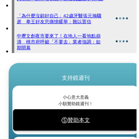
「為什麼沒顧好自己」42歲牙醫張元瀚驟
逝 拳王好友悲痛憶暖舉：難以置信
中壢文創夜市要來了！在地人一看地點崩
潰 桃市府呼籲「不要去」業者強調：如
期開幕
支持鏡週刊
小心意大意義
小額贊助鏡週刊！
贊助本文