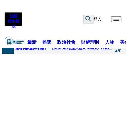
訂閱
登入
紙本雜
誌
最新
娛樂
政治社會
財經理財
人物
美
快訊
邊看偶像邊拚韓國行 《2026 SBS歌謠大戰SUMMER》TVBS直播祭追星福利
快訊
代誌大條火急跳船？ 宏碁派任李文詳接掌兆基屋管2天就喊撤出！
快訊
一句「請回去坐好」 特教生持斷掃把戳女代課老師眼睛大失血近失明