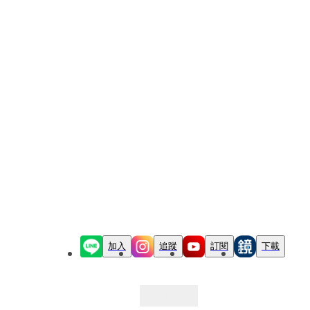
加入
追蹤
訂閱
下載
最新文章