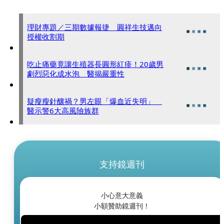
理財專題／三期數據報捷 圓祥生技邁向
授權收割期
吃止痛藥竟讓生殖器長圓形紅疹！20歲男
劇烈惡化成水泡 醫揭嚴重性
疑瘦瘦針釀禍？男左眼「爆血近失明」
醫示警6大高風險族群
支持鏡週刊
小心意大意義
小額贊助鏡週刊！