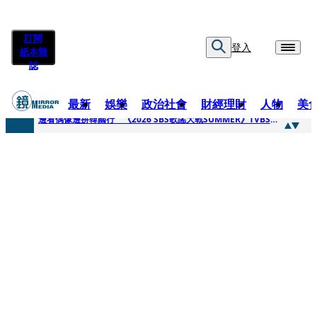
訂閱
登入
紙本雜
誌
最新
娛樂
政治社會
財經理財
人物
美
快訊
邊看偶像邊拚韓國行 《2026 SBS歌謠大戰SUMMER》TVBS直播祭追星福利
快訊
代誌大條火急跳船？ 宏碁派任李文詳接掌兆基屋管2天就喊撤出！
快訊
一句「請回去坐好」 特教生持斷掃把戳女代課老師眼睛大失血近失明