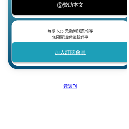
贊助本文
每期 $
35
元動態話題報導
無限閱讀解鎖新鮮事
加入訂閱會員
鏡週刊