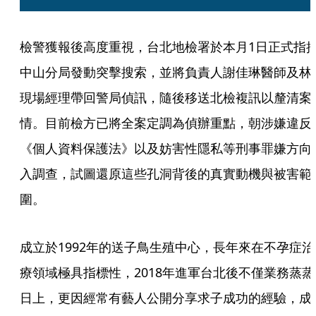
檢警獲報後高度重視，台北地檢署於本月1日正式指
中山分局發動突擊搜索，並將負責人謝佳琳醫師及林
現場經理帶回警局偵訊，隨後移送北檢複訊以釐清案
情。目前檢方已將全案定調為偵辦重點，朝涉嫌違反
《個人資料保護法》以及妨害性隱私等刑事罪嫌方向
入調查，試圖還原這些孔洞背後的真實動機與被害範
圍。
成立於1992年的送子鳥生殖中心，長年來在不孕症治
療領域極具指標性，2018年進軍台北後不僅業務蒸蒸
日上，更因經常有藝人公開分享求子成功的經驗，成