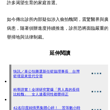
許多渴望生育的家庭首選。
如今傳出診所內部疑似涉入偷拍醜聞，震驚醫界與廣
病患，隨著偵辦進度持續推進，診所恐將面臨嚴重的
譽掃地與法律制裁。
延伸閱讀
快訊／辜公怡勝選新任籃協理事長 台灣
籃壇迎來世代交替
科學證實！全球研究驚爆「男人真的長得
比較醜」 女人連看同性都覺得正
42名印度純情男集體心碎！ 苦等數小時