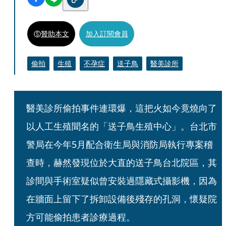
贊助本文
加入訂閱會員
偷拍
生殖
不孕症
送子鳥
醫美診所
醫美診所偷拍事件連環爆，這把火如今竟燒向了
以人工生殖聞名的「送子鳥生殖中心」。台北市
警局在今年5月配合衛生局與消防局執行專案稽
查時，赫然發現位於大直的送子鳥台北院區，其
診間與手術室疑似曾安裝過隱藏式攝影機，因為
在牆面上留下了拆卸設備後殘存的孔洞，懷疑院
方可能偷拍患者診療過程。