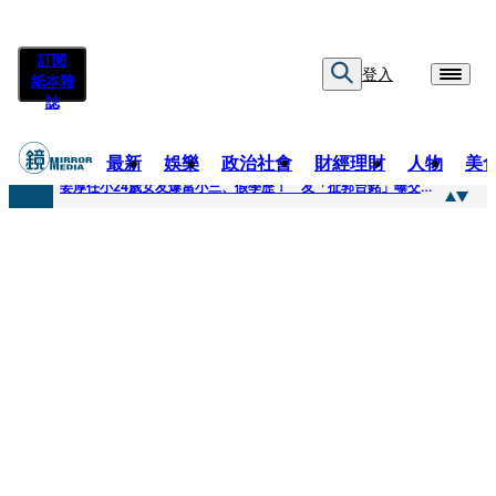
訂閱
登入
紙本雜
誌
最新
娛樂
政治社會
財經理財
人物
美
快訊
姜厚任小24歲女友爆當小三、假學歷！ 友「扯郭台銘」曝交往內幕：我們又不像他
快訊
與AOP仲裁案二階段判斷出爐 藥華藥：財務、業務無重大影響
快訊
女公關欠50萬 3惡煞闖包廂性侵逼吞精！嗆讓全台看影片