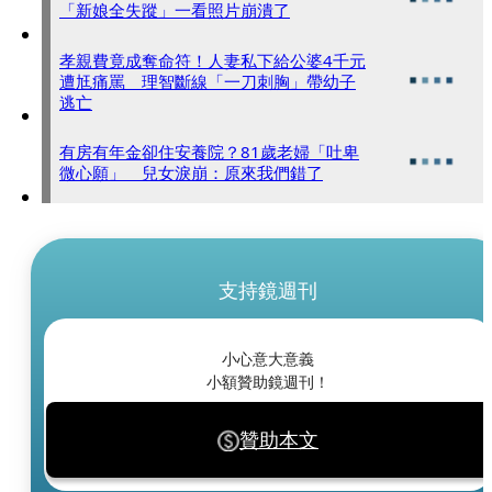
「新娘全失蹤」一看照片崩潰了
孝親費竟成奪命符！人妻私下給公婆4千元
遭尪痛罵 理智斷線「一刀刺胸」帶幼子
逃亡
有房有年金卻住安養院？81歲老婦「吐卑
微心願」 兒女淚崩：原來我們錯了
支持鏡週刊
小心意大意義
小額贊助鏡週刊！
贊助本文