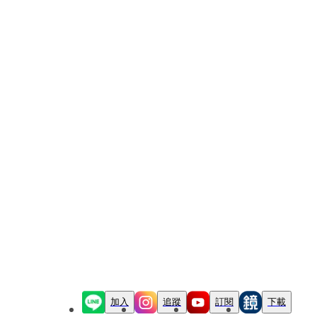
加入
追蹤
訂閱
下載