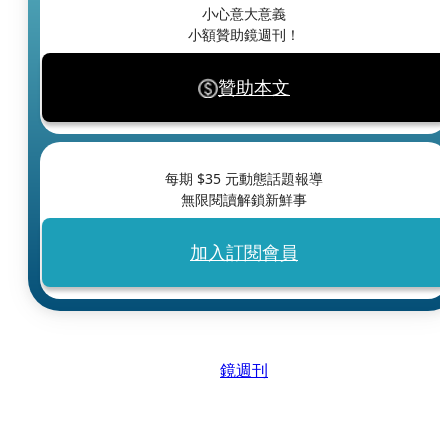
小心意大意義
小額贊助鏡週刊！
贊助本文
每期 $
35
元動態話題報導
無限閱讀解鎖新鮮事
加入訂閱會員
鏡週刊