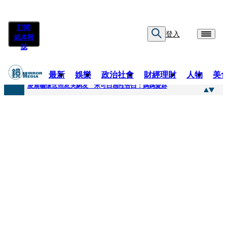
訂閱
登入
紙本雜
誌
最新
娛樂
政治社會
財經理財
人物
美
快訊
凌晨曬懷念照惹哭網友 米可白感性告白：媽媽愛妳
快訊
酸民質疑民進黨「是不是有她裸照？」 黃智賢3點回嗆獲網友讚爆
快訊
姜厚任「老牛找到嫩草」再談小24歲女友 揭七世情緣駁拐坑、暈船破財