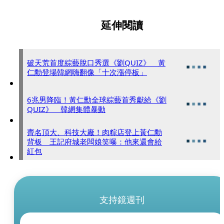
延伸閱讀
破天荒首度綜藝脫口秀選《劉QUIZ》 黃
仁勳登場韓網嗨翻像「十次漲停板」
6兆男降臨！黃仁勳全球綜藝首秀獻給《劉
QUIZ》 韓網集體暴動
齊名頂大、科技大廠！肉粽店登上黃仁勳
背板 王記府城老闆娘笑曝：他來還會給
紅包
支持鏡週刊