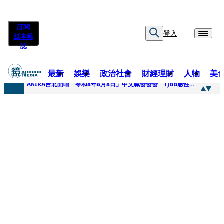
訂閱
登入
紙本雜
誌
最新
娛樂
政治社會
財經理財
人物
美
快訊
AKIRA台北開唱「令和8年8月8日」中文喊發發發 TJBB感性喊「謝謝AKIRA桑」
快訊
台灣新冠期間沒疫苗可打？ 律師列3款嗆：陳時中唯一擋的叫科興
快訊
沉寂12年…鐵肺歌后遇人生低谷 「遭親弟賞巴掌、父親出軌自己閨密」辛酸人生曝光