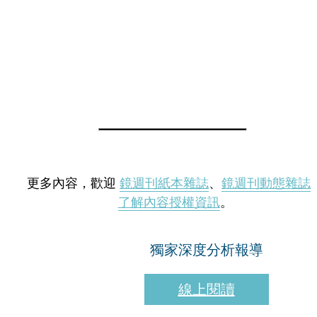
更多內容，歡迎
鏡週刊紙本雜誌
、
鏡週刊動態雜誌
了解內容授權資訊
。
獨家深度分析報導
線上閱讀