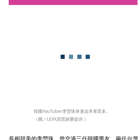
韓國YouTuber李瑩珠身邊追求者眾多。
（圖／LEXX原質娛樂提供 ）
長相甜美的李瑩珠，曾交過三任韓國男友、兩任台灣