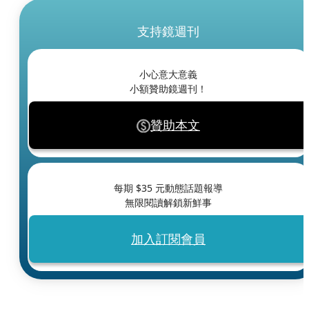
支持鏡週刊
小心意大意義
小額贊助鏡週刊！
贊助本文
每期 $
35
元動態話題報導
無限閱讀解鎖新鮮事
加入訂閱會員