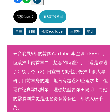
贊助本文
加入訂閱會員
單曲
副業
韓國YouTuber
王陽明
單身
來台發展9年的韓國YouTuber李瑩珠（EVE），
陸續推出兩首單曲〈想念的時差〉、〈還是錯過
了〉後，今（2）日宣告將於七月份推出個人專
輯，目前單身的她，坦言有超過20位追求者，但
還在認真尋找對象，理想類型要像王陽明，而她
的霧眉副業更是經營得有聲有色，年收入破千
萬。