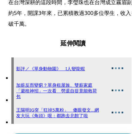
在台灣深耕的這段時間，李瑩珠也在台灣成立霧眉副
約5年，開課3年來，已累積教過300多位學生，收入
破千萬。
延伸閱讀
影評／《單身動物園》 I人變龍蝦
加薪反而變窮？單身租屋族、雙薪家庭
「避稅神招」一次看 勞退自提竟能救荷
包
王陽明IG突「狂掉5萬粉」 傻眼發文...網
友大玩《角頭》哏：都跑去北館了啦