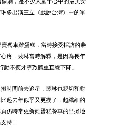
偶像劇，是不少人童年心中的最美女
裴琳多出演三立《戲說台灣》中的單
業賣餐車雞蛋糕，當時接受採訪的裴
當心疼，裴琳當時解釋，是因為長年
行動不便才導致體重直線下降。
出攤時間前去追星，裴琳也親切和對
來比起去年似乎又更瘦了，超纖細的
專頁仍時常更新雞蛋糕餐車的出攤地
場支持！