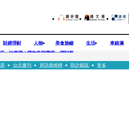
財經理財
人物
美食旅遊
生活
車錶酒
後反彈 杜金龍：真正多頭還差一個訊號
話題
台北畫刊
房訊發燒榜
防詐鏡區
更多
 唐綺陽
折斷掃把刺傷老師 女老師眼球重創恐失明