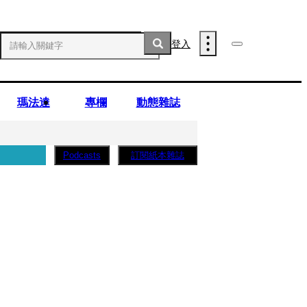
登入
瑪法達
專欄
動態雜誌
訂閱紙本雜誌
Podcasts