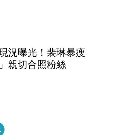
現況曝光！裴琳暴瘦
」親切合照粉絲
員