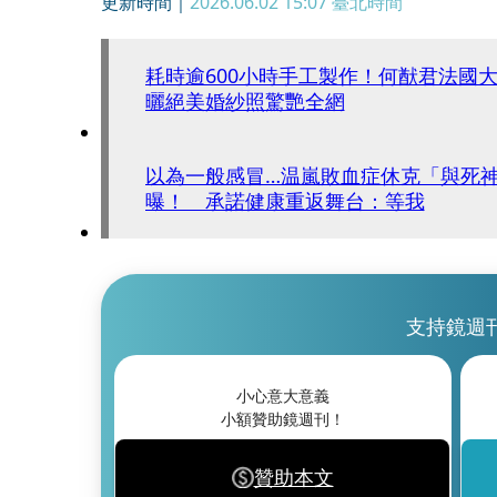
更新時間｜
2026.06.02 15:07
臺北時間
耗時逾600小時手工製作！何猷君法國
曬絕美婚紗照驚艷全網
以為一般感冒…温嵐敗血症休克「與死
曝！ 承諾健康重返舞台：等我
支持鏡週
小心意大意義
小額贊助鏡週刊！
贊助本文