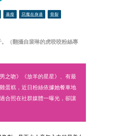
暴瘦
惡魔在身邊
骨裂
斤。（翻攝自裴琳的虎咬咬粉絲專
男之吻》《放羊的星星》、有最
雞蛋糕，近日粉絲依據她餐車地
過合照在社群媒體一曝光，卻讓