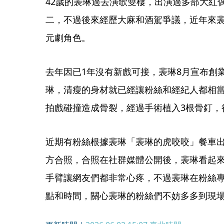
42歲的裴琳過去演歌雙棲，出演過多部大紅
二，不過後來經歷大麻和酒駕爭議，近年來
元劇角色。
去年因已1年沒有新戲可接，裴琳8月宣布創
琳，清瘦的身材就已經讓粉絲和經紀人都相
拍戲碰撞造成骨裂，經過手術植入3根骨釘，
近期有粉絲根據裴琳「裴琳的虎咬咬」餐車
方合照，合照在社群媒體公開後，裴琳看起
手臂讓網友們都非常心疼，不過裴琳在粉絲
點和時間，關心裴琳的粉絲們不妨多多到現