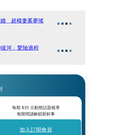
大婚 超模妻奚夢瑤
神拔河」驚險過程
刊
每期 $
35
元動態話題報導
無限閱讀解鎖新鮮事
加入訂閱會員