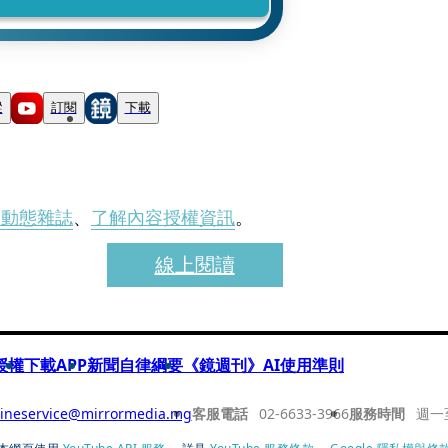
蹤
訂閱
下載
刊動態雜誌
、
了解內容授權資訊
。
線上閱讀
授權
下載APP
新聞自律綱要
《鏡週刊》AI使用準則
ineservice@mirrormedia.mg
客服電話
02-6633-3966
服務時間
週一