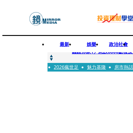
最新
娛樂
政治社會
快訊
錢鏡你家1／急跌8800點
2026瘋世足
快訊
魅力基隆
房市熱
鏡大咖／一起往好命路出發
快訊
台中國一特教生暑輔失控！