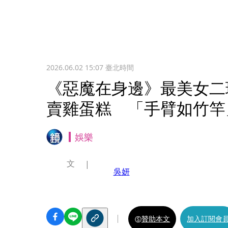
2026.06.02 15:07
臺北時間
《惡魔在身邊》最美女二
賣雞蛋糕 「手臂如竹竿
娛樂
文
吳妍
贊助本文
加入訂閱會