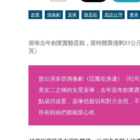
創業
偶像劇
裴琳
雞蛋糕
戲說台灣
餐車
裴琳去年創業賣雞蛋糕，當時體重僅剩37公
頁）
曾出演多部偶像劇《惡魔在身邊》《吐司
美女二之稱的女星裴琳，去年宣布創業賣
點成功追星，裴琳也親切和對方合照，不
所有粉絲們都相當心疼。