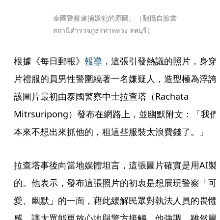
泰國警察逮捕嫌犯的原圖。（翻攝自臉書
สถานีตำรวจภูธรท่าหลวง ลพบุรี）
根據《每日郵報》
報導
，這張引發熱議的照片，身穿
片禮服的員男性警圍繞著一名嫌疑人，造型極為浮誇
該圖片最初由泰國警察中士拉查塔（Rachata 
Mitrsuripong）發布在網路上，並幽默附文：「我們
本來不想出來抓他的，租這些服裝太浪費錢了。」
拉查塔事後向當地媒體坦言，這張圖片確實是用AI製
的。他表示，發布這張照片的初衷是想展現警察「可
愛、幽默」的一面，藉此緩解民眾對執法人員的畏懼
感，讓大眾能更放心地與警方接觸。他強調，雖然圖