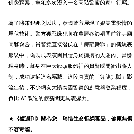
佛像竊案，嫌犯多次潛入一名高階警官的家中行竊。
為了將嫌犯繩之以法，泰國警方展現了媲美電影情節
埋伏技術。警方獲悉嫌犯將在農曆春節期間前往寺廟
同夥會合，員警竟直接潛伏在「舞龍舞獅」的傳統表
服裝中，偽裝成表演團員隱身於擁擠的人潮內。當嫌
現身時，藏身在巨大龍頭服飾裡的員警瞬間衝出將人
制，成功逮捕這名竊賊。這段真實的「舞龍抓賊」影
流出後，不少網友大讚泰國警察的創意與敬業程度，
倒比 AI 製造的假新聞更具震撼力。
★《鏡週刊》關心您：珍惜生命拒絕毒品，健康無價
不容毒噬。