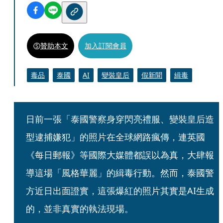
贊助本文
加入訂閱會員
毒品
泰國
AI
變裝皇后
假新聞
緝毒
日前一張「泰國警察身穿閃亮禮服、變裝皇后造
型逮捕嫌犯」的照片在全球網路瘋傳，連英國
《每日郵報》等國際大媒體都誤以為真，大肆報
導這場「風格華麗」的緝毒行動。然而，泰國警
方近日出面證實，這張爆紅的照片其實是AI生成
的，並非真實的執法現場。