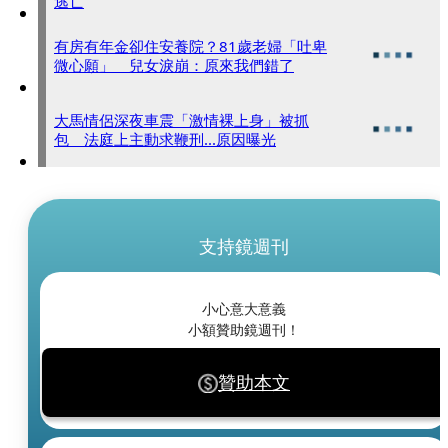
逃亡
有房有年金卻住安養院？81歲老婦「吐卑
微心願」 兒女淚崩：原來我們錯了
大馬情侶深夜車震「激情裸上身」被抓
包 法庭上主動求鞭刑...原因曝光
支持鏡週刊
小心意大意義
小額贊助鏡週刊！
贊助本文