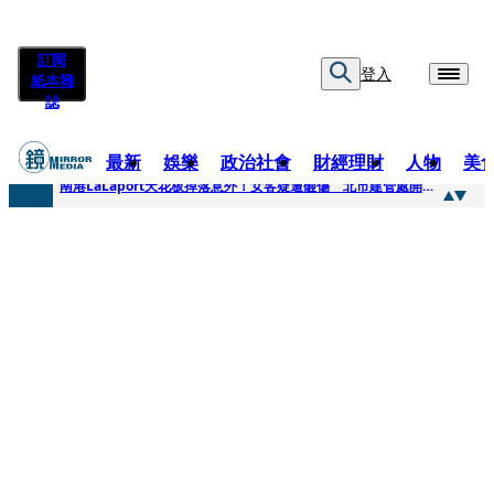
訂閱
登入
紙本雜
誌
最新
娛樂
政治社會
財經理財
人物
美
快訊
南港LaLaport天花板掉落意外！女客疑遭砸傷 北市建管處開罰30萬
快訊
川普又出招！多晶矽產品課15%關稅12月生效 經濟部回應了
快訊
美伊衝突要注意！ 台塑四寶7月營收齊揚股價抗跌