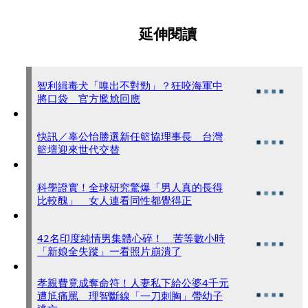
延伸閱讀
智利緝毒犬「嗅出不對勁」？狂咬海軍中
將口袋 官方尷尬回應
快訊／辜公怡勝選新任籃協理事長 台灣
籃壇迎來世代交替
科學證實！全球研究驚爆「男人真的長得
比較醜」 女人連看同性都覺得正
42名印度純情男集體心碎！ 苦等數小時
「新娘全失蹤」一看照片崩潰了
孝親費竟成奪命符！人妻私下給公婆4千元
遭尪痛罵 理智斷線「一刀刺胸」帶幼子