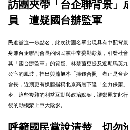
訪團夾帶「台企聯背景」
員　遭疑國台辦監軍
民進黨進一步點名，此次訪團名單出現具有中配背景
身兼台企聯副會長的國民黨中常委勤彭蓁，引發社會
其「國台辦監軍」的質疑。林楚茵更提及近期馬英九
公室的風波，指出與蕭旭岑「捧錢合照」者正是台企
會長，近期更有媒體指稱北京高層下達「全力保蕭」
令。這些複雜的利益互動與政治默契，讓鄭麗文此行
後的動機蒙上巨大陰影。
呼籲國民黨說清楚　切勿