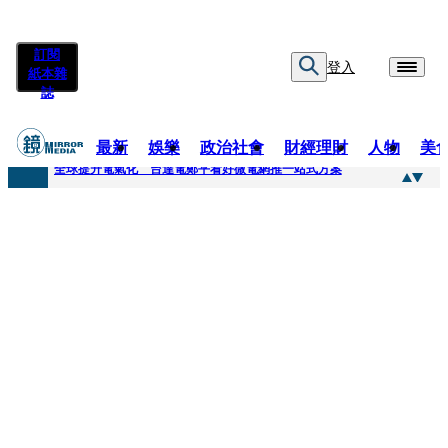
訂閱
登入
紙本雜
誌
最新
娛樂
政治社會
財經理財
人物
美
快訊
全球提升電氣化 台達電鄭平看好微電網推一站式方案
快訊
又要不副署？立院三讀藍白兒少未來帳戶 政院放話：將採必要憲政作為
快訊
agnès b.推Humanitarian系列 「give love」成今夏最暖時尚宣言