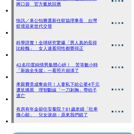
將口袋 官方尷尬回應
快訊／辜公怡勝選新任籃協理事長 台灣
籃壇迎來世代交替
科學證實！全球研究驚爆「男人真的長得
比較醜」 女人連看同性都覺得正
42名印度純情男集體心碎！ 苦等數小時
「新娘全失蹤」一看照片崩潰了
孝親費竟成奪命符！人妻私下給公婆4千元
遭尪痛罵 理智斷線「一刀刺胸」帶幼子
逃亡
有房有年金卻住安養院？81歲老婦「吐卑
微心願」 兒女淚崩：原來我們錯了