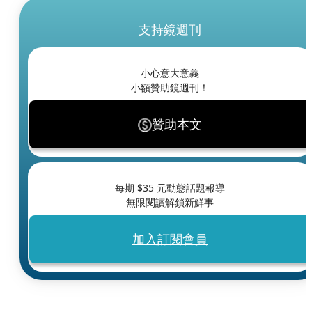
支持鏡週刊
小心意大意義
小額贊助鏡週刊！
贊助本文
每期 $
35
元動態話題報導
無限閱讀解鎖新鮮事
加入訂閱會員