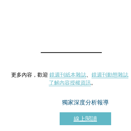
更多內容，歡迎
鏡週刊紙本雜誌
、
鏡週刊動態雜誌
了解內容授權資訊
。
獨家深度分析報導
線上閱讀