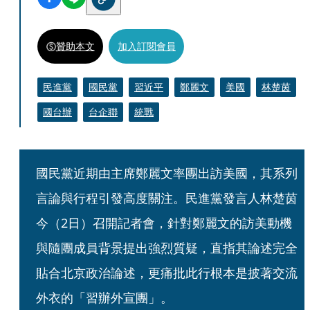
贊助本文
加入訂閱會員
民進黨
國民黨
習近平
鄭麗文
美國
林楚茵
國台辦
台企聯
統戰
國民黨近期由主席鄭麗文率團出訪美國，其系列
言論與行程引發高度關注。民進黨發言人林楚茵
今（2日）召開記者會，針對鄭麗文的訪美動機
與隨團成員背景提出強烈質疑，直指其論述完全
貼合北京政治論述，更痛批此行根本是披著交流
外衣的「習辦外宣團」。