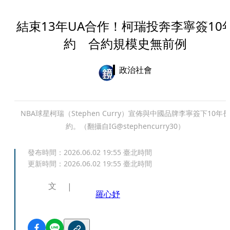
結束13年UA合作！柯瑞投奔李寧簽10
約 合約規模史無前例
政治社會
NBA球星柯瑞（Stephen Curry）宣佈與中國品牌李寧簽下10年長
約。（翻攝自IG@stephencurry30）
發布時間：
2026.06.02 19:55
臺北時間
更新時間：
2026.06.02 19:55
臺北時間
文
羅心妤