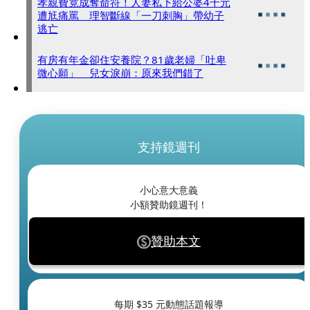
孝親費竟成奪命符！人妻私下給公婆4千元
遭尪痛罵 理智斷線「一刀刺胸」帶幼子
逃亡
有房有年金卻住安養院？81歲老婦「吐卑
微心願」 兒女淚崩：原來我們錯了
支持鏡週刊
小心意大意義
小額贊助鏡週刊！
贊助本文
每期 $
35
元動態話題報導