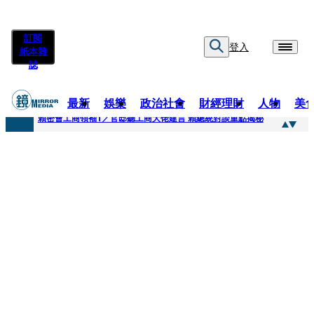
訂閱
登入
紙本雜
誌
最新
娛樂
政治社會
財經理財
人物
美
快訊
賴密會工商領袖1／官邸聽工商大佬建言 賴總統對談重點揭秘
快訊
台中女師遭特教生刺傷右眼恐失明 工會籲檢討校安破口：老師不是肉身盾牌
快訊
姜厚任女友用舊姓嫁過人 交往「農業處前夫」3個月就閃婚