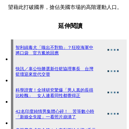
望藉此打破國界，搶佔美國市場的高階運動人口。
延伸閱讀
智利緝毒犬「嗅出不對勁」？狂咬海軍中
將口袋 官方尷尬回應
快訊／辜公怡勝選新任籃協理事長 台灣
籃壇迎來世代交替
科學證實！全球研究驚爆「男人真的長得
比較醜」 女人連看同性都覺得正
42名印度純情男集體心碎！ 苦等數小時
「新娘全失蹤」一看照片崩潰了