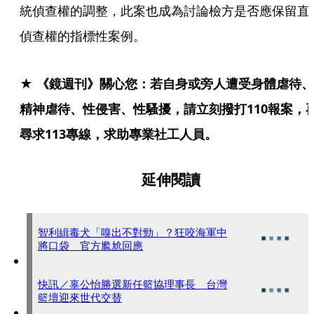
統偵查權的調整，此案也成為討論檢方是否應保留直
偵查權的指標性案例。
★ 《鏡週刊》關心您：若自身或旁人遭受身體虐待、
精神虐待、性侵害、性騷擾，請立刻撥打110報案，
尋求113專線，求助專業社工人員。
延伸閱讀
智利緝毒犬「嗅出不對勁」？狂咬海軍中
將口袋 官方尷尬回應
快訊／辜公怡勝選新任籃協理事長 台灣
籃壇迎來世代交替