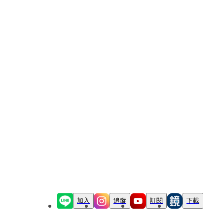
加入
追蹤
訂閱
下載