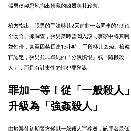
張男便殘忍地掏出預藏的凶器將其殺害。
檢方指出，張男的手法與其2天前對一名同事的犯行
全吻合。據調查，張男當時曾闖入該同事家中將其制
並性侵，甚至囚禁長達13小時，手段極其凶殘。檢察
官認定，張男並非單純的「分洩憤恨」或「隨機殺
人」，而是有計畫性的性犯罪預謀。
罪加一等！從「一般殺人
升級為「強姦殺人」
由於案發初期警方僅以一般殺人罪移送，該罪名最低