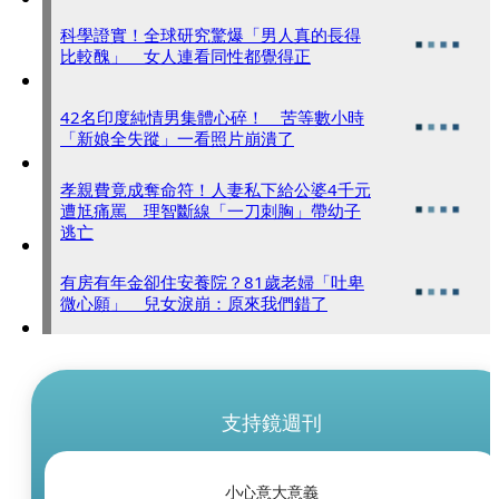
科學證實！全球研究驚爆「男人真的長得
比較醜」 女人連看同性都覺得正
42名印度純情男集體心碎！ 苦等數小時
「新娘全失蹤」一看照片崩潰了
孝親費竟成奪命符！人妻私下給公婆4千元
遭尪痛罵 理智斷線「一刀刺胸」帶幼子
逃亡
有房有年金卻住安養院？81歲老婦「吐卑
微心願」 兒女淚崩：原來我們錯了
支持鏡週刊
小心意大意義