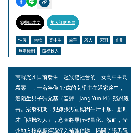
贊助本文
加入訂閱會員
性侵
南韓
高中生
凶手
殺人
死刑
光州
無期徒刑
隨機殺人
南韓光州日前發生一起震驚社會的「女高中生刺
殺案」，一名年僅 17歲的女學生在返家途中，
遭陌生男子張允基（音譯，Jang Yun-ki）殘忍殺
害。案發初期，犯嫌張男宣稱因生活不順、厭世
才「隨機殺人」，意圖將罪行輕量化。然而，光
州地方檢察廳經過深入補強偵辦，揭開了張男隱