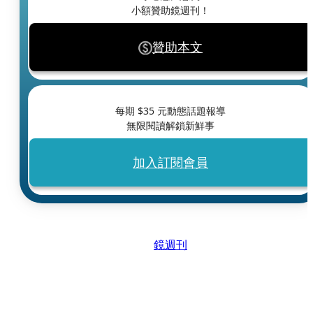
小額贊助鏡週刊！
贊助本文
每期 $
35
元動態話題報導
無限閱讀解鎖新鮮事
加入訂閱會員
鏡週刊