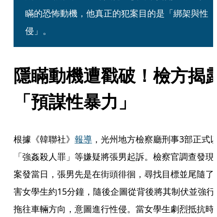
瞞的恐怖動機，他真正的犯案目的是「綁架與性
侵」。
隱瞞動機遭戳破！檢方揭
「預謀性暴力」
根據《韓聯社》
報導
，光州地方檢察廳刑事3部正式
「強姦殺人罪」等嫌疑將張男起訴。檢察官調查發現
案發當日，張男先是在街頭徘徊，尋找目標並尾隨了
害女學生約15分鐘，隨後企圖從背後將其制伏並強行
拖往車輛方向，意圖進行性侵。當女學生劇烈抵抗時