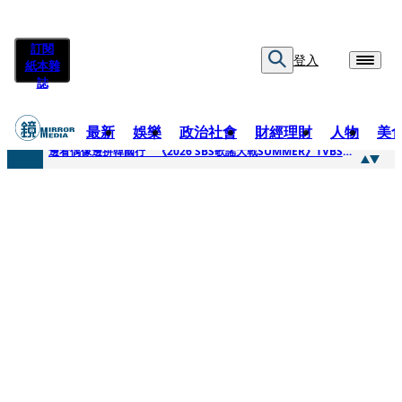
訂閱
登入
紙本雜
誌
最新
娛樂
政治社會
財經理財
人物
美
快訊
邊看偶像邊拚韓國行 《2026 SBS歌謠大戰SUMMER》TVBS直播祭追星福利
快訊
代誌大條火急跳船？ 宏碁派任李文詳接掌兆基屋管2天就喊撤出！
快訊
一句「請回去坐好」 特教生持斷掃把戳女代課老師眼睛大失血近失明