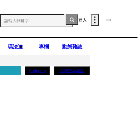
登入
瑪法達
專欄
動態雜誌
訂閱紙本雜誌
Podcasts