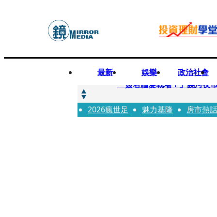
最新
娛樂
政治社會
快訊
「簽名牆變戰場！」饒河夜
2026瘋世足
快訊
魅力基隆
房市熱
抛「雙AI」施政藍圖！徐欣
快訊
翻拍雄二飛彈密件給中共女特