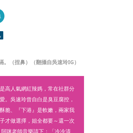
員
凡
嗝。（捏鼻）（翻攝自吳速玲IG）
是高人氣網紅辣媽，常在社群分
愛。吳速玲曾自白是臭豆腐控，
酥脆、『下港』是軟嫩，兩家我
子才做選擇，姐全都要～還一次
！阿咪老師音樂請下：「冷冷清