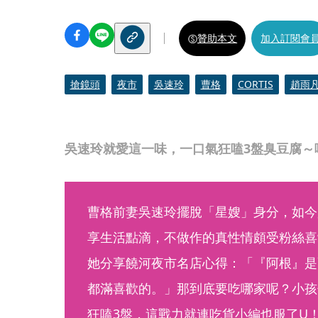
贊助本文
加入訂閱會
搶鏡頭
夜市
吳速玲
曹格
CORTIS
趙雨
吳速玲就愛這一味，一口氣狂嗑3盤臭豆腐～
曹格前妻吳速玲擺脫「星嫂」身分，如今
享生活點滴，不做作的真性情頗受粉絲喜
她分享饒河夜市名店心得：「『阿根』是
都滿喜歡的。」那到底要吃哪家呢？小孩
狂嗑3盤，這戰力就連吃貨小編也服了U