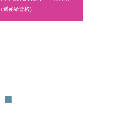
（遞麥給曹格）