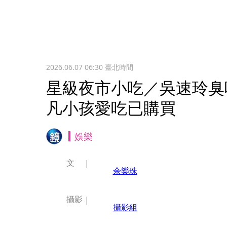
2026.06.07 06:30
臺北時間
星級夜市小吃／吳速玲臭
凡小孩愛吃已購買
娛樂
文
余樂珠
攝影
攝影組