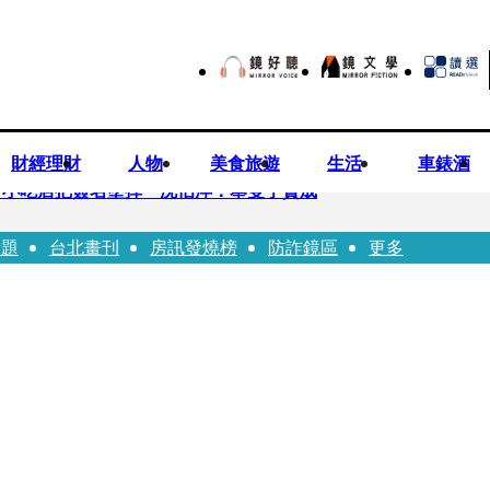
財經理財
人物
美食旅遊
生活
車錶酒
市小吃店把簽名塗掉 沈伯洋：舉雙手贊成
話題
台北畫刊
房訊發燒榜
防詐鏡區
更多
瑩宣示無縫接軌楊文科 延續五支箭與十大交通建設
工 海峰士兵認罪減刑判2年7月