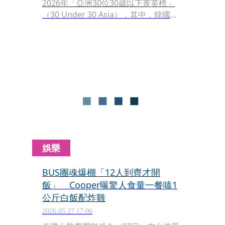
2026年「亞洲30位30歲以下菁英榜」
（30 Under 30 Asia），其中，韓國女
團I-dle台灣26歲成員葉舒華，以及男團
CORTIS中的20歲台灣成員趙雨凡皆隨
團體入榜，成為兩大台灣亮點。
娛樂
BUS團魂爆棚「12人到齊才開
飯」 Cooper曝驚人食量一餐嗑1
公斤白飯配炸雞
2026.05.27 17:06