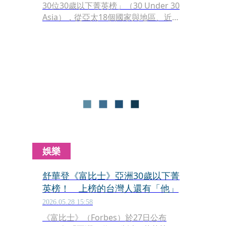
30位30歲以下菁英榜」（30 Under 30
Asia），從亞太18個國家與地區、近
4,000份競爭提名中，由專家嚴格評選出
約300位最具創新與爆發力的年輕領
袖。在今年的「社群媒體、行銷與廣
告」類別名單中，長期深耕台灣、深受
粉絲喜愛的韓國人氣網紅「金針菇」，
在邁入20歲尾聲之際，驚喜宣布自己榮
登榜單，為自己的創作者生涯創下極具
意義的里程碑。
娛樂
舒華登《富比士》亞洲30歲以下菁
英榜！ 上榜的台灣人還有「他」
2026.05.28 15:58
《富比士》（Forbes）於27日公布