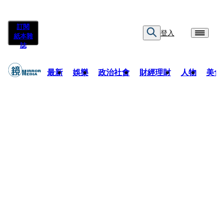
訂閱
登入
紙本雜
誌
最新
娛樂
政治社會
財經理財
人物
美