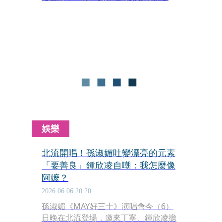
愛。吳速玲曾自白是臭豆腐控，她分享
饒河夜市名店心得：「『阿根』是酥
脆、『下港』是軟嫩，兩家我都滿喜歡
的。」那到底要吃哪家呢？小孩子才做
選擇，姐全都要～還一次狂嗑3盤，這
戰力就連吃貨小編也服了U！阿咪老師
音樂請下：「冷冷清清淡淡今後都不
管，只要你能愉快～♪」（遞麥給曹
格）
娛樂
北流開唱！孫淑媚吐變漂亮的元素
「要善良」鍾欣凌自嘲：我怎麼像
阿嬤？
2026.06.06 20:20
孫淑媚《MAY好三十》演唱會今（6）
日晚在北流登場，邀來丁寧、鍾欣凌擔