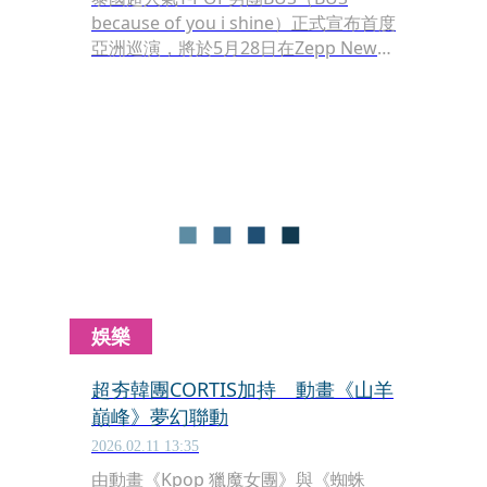
because of you i shine）正式宣布首度
亞洲巡演，將於5月28日在Zepp New
Taipei 開唱。《BUS THE 1ST ASIA
FANCONTOUR : THE FIRST LIGHT IN
TAIPEI》將帶領粉絲近距離感受BUS的
高能舞台與多首爆紅單曲，台灣粉絲即
將迎來專屬的震撼體驗。
娛樂
超夯韓團CORTIS加持 動畫《山羊
巔峰》夢幻聯動
2026.02.11 13:35
由動畫《Kpop 獵魔女團》與《蜘蛛