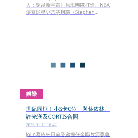
人：穿越新宇宙》原班團隊打造、NBA
傳奇球星史蒂芬柯瑞（Stephen
Curry）跨界監製的動畫電影《山羊巔
峰》（Goat），力邀新北國王隊總經理
毛加恩、球星呂政儒、李愷諺獻聲中文
版配音，並公佈與人氣天團CORTIS的夢
幻合作，獻唱主題曲〈Mention
Me〉。
娛樂
世紀同框！小S卡C位 與蔡依林、
許光漢及CORTIS合照
2026.01.12 16:42
Jolin蔡依林日前受邀擔任金唱片頒獎典