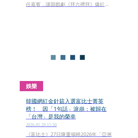
任嘉賓，讓因戲劇《拜六禮拜》爆紅的
SML女團限定回歸，三人合體唱韓男團
CORTIS歌曲〈GO〉，更加入了經典諧
音梗「吳麗萍好像搭丟賽」，配上跑步
機的舞蹈橋段，堪稱挑戰體能極限。
娛樂
韓國網紅金針菇入選富比士菁英
榜！ 因「1句話」淚崩：被歸在
「台灣」是我的榮幸
2026.05.29 15:50
《富比士》27日隆重揭曉2026年「亞洲