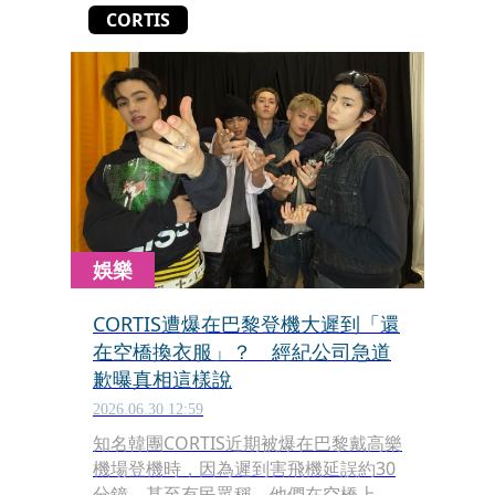
CORTIS
娛樂
CORTIS遭爆在巴黎登機大遲到「還
在空橋換衣服」？ 經紀公司急道
歉曝真相這樣說
2026.06.30 12:59
知名韓團CORTIS近期被爆在巴黎戴高樂
機場登機時，因為遲到害飛機延誤約30
分鐘，甚至有民眾稱，他們在空橋上換