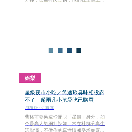
衣服，引起民眾熱議。對此，經紀公司
今（30）日道歉，因為交通問題所以才
遲到，不過，公司方澄清並沒有在空橋
上換衣服。
娛樂
星級夜市小吃／吳速玲臭味相投忍
不了 趙雨凡小孩愛吃已購買
2026.06.07 06:30
曹格前妻吳速玲擺脫「星嫂」身分，如
今是高人氣網紅辣媽，常在社群分享生
活點滴，不做作的真性情頗受粉絲喜