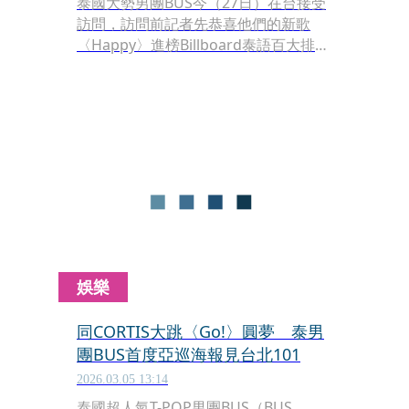
泰國大勢男團BUS今（27日）在台接受
訪問，訪問前記者先恭喜他們的新歌
〈Happy〉進榜Billboard泰語百大排行
榜第8名，成員們超開心一直道謝；雖
然是第一次在台接受媒體訪問12人展現
各自不同魅力，年紀最小的AA、Jungt
與Peemwasu提到，自己比哥哥們小約
5歲，立刻遭到反駁「4歲！……4歲
多！」當弟弟們喊出「Respect
Bro！」、「謝謝哥哥」時，哥哥們一
邊起雞皮疙瘩、一邊忍不住露出寵溺笑
容。
娛樂
同CORTIS大跳〈Go!〉圓夢 泰男
團BUS首度亞巡海報見台北101
2026.03.05 13:14
泰國超人氣T-POP男團BUS（BUS