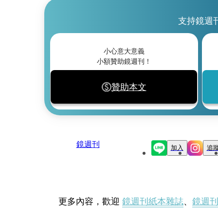
支持鏡週
小心意大意義
小額贊助鏡週刊！
贊助本文
鏡週刊
加入
追
更多內容，歡迎
鏡週刊紙本雜誌
、
鏡週