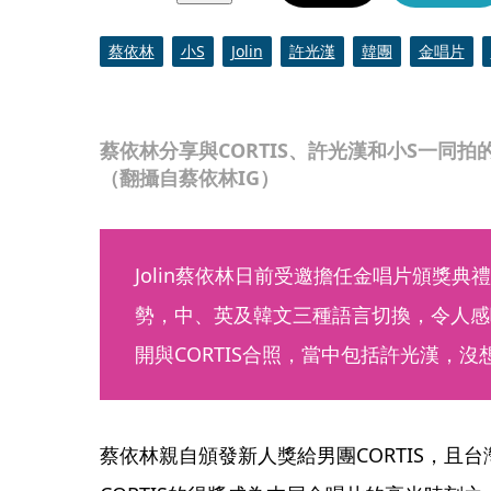
蔡依林
小S
Jolin
許光漢
韓團
金唱片
蔡依林分享與CORTIS、許光漢和小S一同
（翻攝自蔡依林IG）
Jolin蔡依林日前受邀擔任金唱片頒獎
勢，中、英及韓文三種語言切換，令人感
開與CORTIS合照，當中包括許光漢，沒
蔡依林親自頒發新人獎給男團CORTIS，且