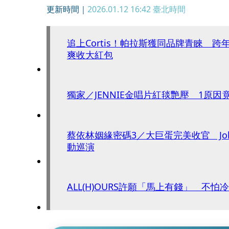
更新時間｜
2026.01.12 16:42
臺北時間
追上Cortis！帕拉斯獲同品牌青睞 跨
爽收大紅包
獨家／JENNIE金唱片紅毯艷壓 1原
蔡依林姻緣密碼3／大巨蛋完美收官 Jo
動巡演
ALL(H)OURS許願「馬上有錢」 不