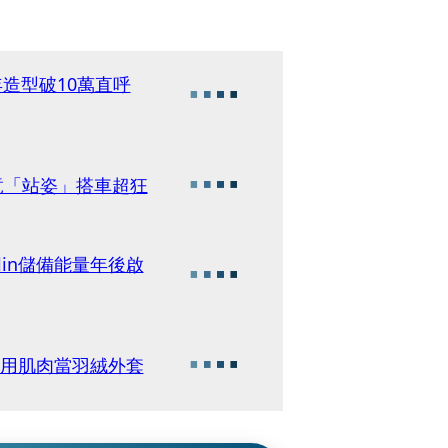
年造型破10萬直呼
因竟「站姿」搭車超狂
lin儲備能量年後啟
怕冷用肌肉當羽絨外套