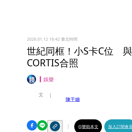
2026.01.12 16:42
臺北時間
世紀同框！小S卡C位 
CORTIS合照
娛樂
文
陳于嬙
贊助本文
加入訂閱會