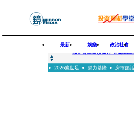
最新
娛樂
政治社會
快訊
賴密會工商領袖1／官邸聽工
2026瘋世足
快訊
魅力基隆
房市熱
台中女師遭特教生刺傷右眼
快訊
姜厚任女友用舊姓嫁過人 交