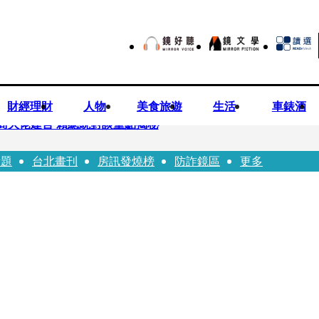
財經理財
人物
美食旅遊
生活
車錶酒
商大佬建言 賴總統對談重點揭秘
話題
台北畫刊
房訊發燒榜
防詐鏡區
更多
恐失明 工會籲檢討校安破口：老師不是肉身盾牌
往「農業處前夫」3個月就閃婚