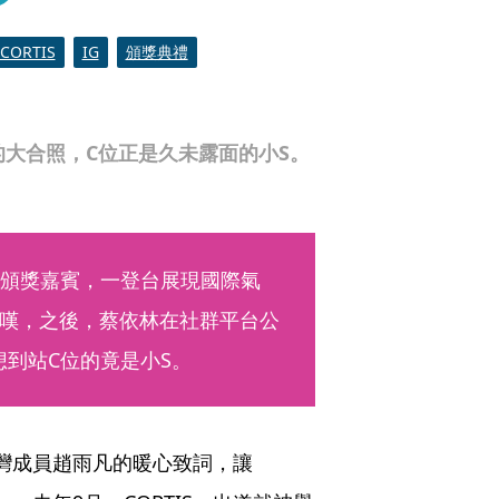
CORTIS
IG
頒獎典禮
拍的大合照，C位正是久未露面的小S。
典禮頒獎嘉賓，一登台展現國際氣
嘆，之後，蔡依林在社群平台公
想到站C位的竟是小S。
台灣成員趙雨凡的暖心致詞，讓