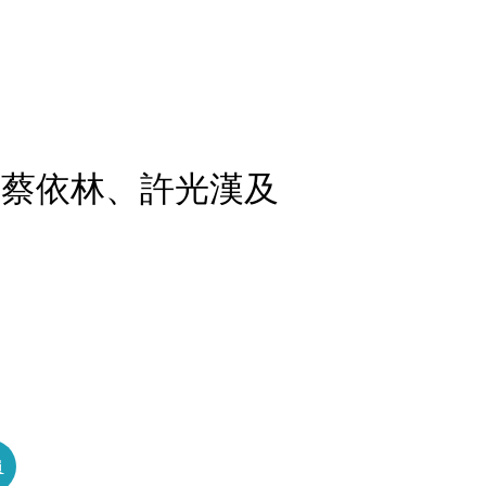
與蔡依林、許光漢及
員