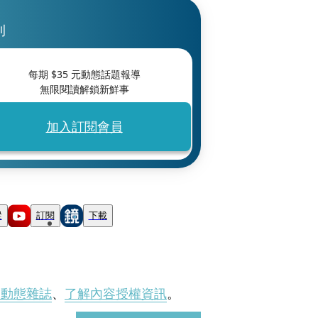
刊
每期 $
35
元動態話題報導
無限閱讀解鎖新鮮事
加入訂閱會員
蹤
訂閱
下載
刊動態雜誌
、
了解內容授權資訊
。