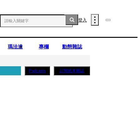
登入
瑪法達
專欄
動態雜誌
訂閱紙本雜誌
Podcasts