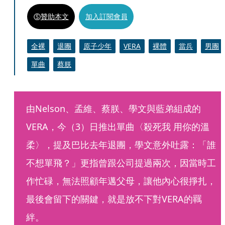
贊助本文
加入訂閱會員
全裸
退團
原子少年
VERA
裸體
當兵
男團
單曲
蔡朕
由Nelson、孟維、蔡朕、學文與藍弟組成的
VERA，今（3）日推出單曲〈殺死我 用你的溫
柔〉，提及巴比去年退團，學文意外吐露：「誰
不想單飛？」更指曾跟公司提過兩次，因當時工
作忙碌，無法照顧年邁父母，讓他內心很掙扎，
最後會留下的關鍵，就是放不下對VERA的羈
絆。