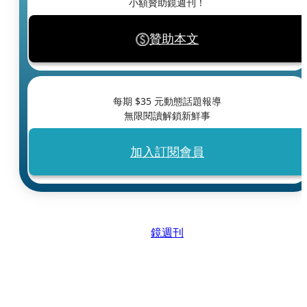
小額贊助鏡週刊！
贊助本文
每期 $
35
元動態話題報導
無限閱讀解鎖新鮮事
加入訂閱會員
鏡週刊