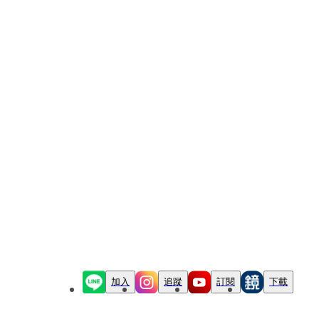
加入
追蹤
訂閱
下載