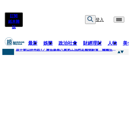
訂閱
登入
紙本雜
誌
最新
娛樂
政治社會
財經理財
人物
美
快訊
放手泰山拚再起1／詹岳霖靠八寶粥工法跨足寵物鮮食 罐罐生產前先請「叼嘴王后」試吃
快訊
泰國男偶像離奇墜河亡...「背20公斤水泥」單車仍下落不明 媽痛揭生前1計畫：不可能輕生
快訊
當街激吻阿翔「演藝工作慘歸零」 謝忻認：當年咎由自取