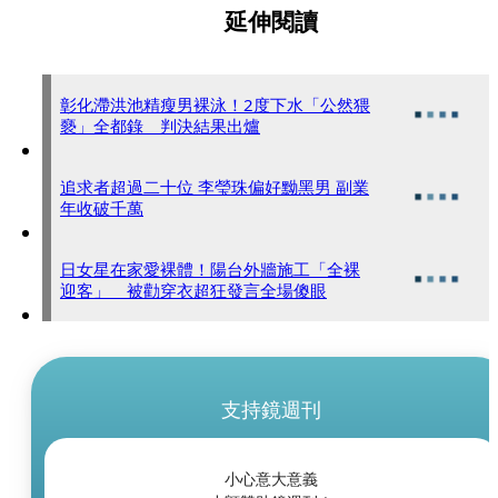
延伸閱讀
彰化滯洪池精瘦男裸泳！2度下水「公然猥
褻」全都錄 判決結果出爐
追求者超過二十位 李瑩珠偏好黝黑男 副業
年收破千萬
日女星在家愛裸體！陽台外牆施工「全裸
迎客」 被勸穿衣超狂發言全場傻眼
支持鏡週刊
小心意大意義