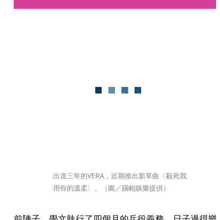
出道三年的VERA，近期推出新單曲〈殺死我 
用你的溫柔〉。（圖／踢帕娛樂提供）
前陣子，學文執行了四個月的兵役義務，日子過得樂