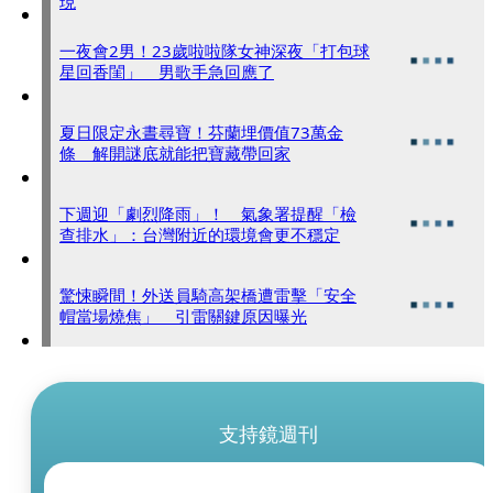
現
一夜會2男！23歲啦啦隊女神深夜「打包球
星回香閨」 男歌手急回應了
夏日限定永晝尋寶！芬蘭埋價值73萬金
條 解開謎底就能把寶藏帶回家
下週迎「劇烈降雨」！ 氣象署提醒「檢
查排水」：台灣附近的環境會更不穩定
驚悚瞬間！外送員騎高架橋遭雷擊「安全
帽當場燒焦」 引雷關鍵原因曝光
支持鏡週刊