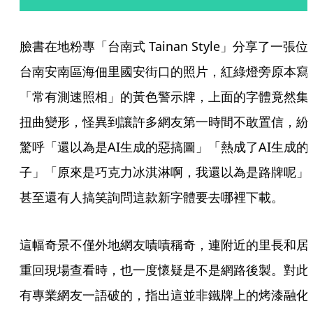
臉書在地粉專「台南式 Tainan Style」分享了一張位
台南安南區海佃里國安街口的照片，紅綠燈旁原本寫
「常有測速照相」的黃色警示牌，上面的字體竟然集
扭曲變形，怪異到讓許多網友第一時間不敢置信，紛
驚呼「還以為是AI生成的惡搞圖」「熱成了AI生成的
子」「原來是巧克力冰淇淋啊，我還以為是路牌呢」
甚至還有人搞笑詢問這款新字體要去哪裡下載。
這幅奇景不僅外地網友嘖嘖稱奇，連附近的里長和居
重回現場查看時，也一度懷疑是不是網路後製。對此
有專業網友一語破的，指出這並非鐵牌上的烤漆融化