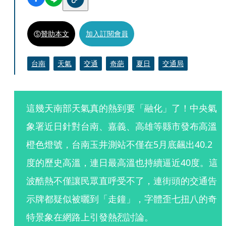
贊助本文
加入訂閱會員
台南
天氣
交通
奇葩
夏日
交通局
這幾天南部天氣真的熱到要「融化」了！中央氣
象署近日針對台南、嘉義、高雄等縣市發布高溫
橙色燈號，台南玉井測站不僅在5月底飆出40.2
度的歷史高溫，連日最高溫也持續逼近40度。這
波酷熱不僅讓民眾直呼受不了，連街頭的交通告
示牌都疑似被曬到「走鐘」，字體歪七扭八的奇
特景象在網路上引發熱烈討論。