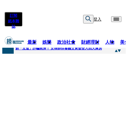
訂閱
登入
紙本雜
誌
最新
娛樂
政治社會
財經理財
人物
美
快訊
創「互道」詐騙慈濟！ 女律師供養義父黃金全入四大庫房
快訊
前時力黨魁表態「反對刪公視預算」 盼在野三思：改凍結處理受質疑項目
快訊
六強片齊聚桃影 小薰《祖先鬼》回桃影娘家 《長安的荔枝》桃影加映一票難求