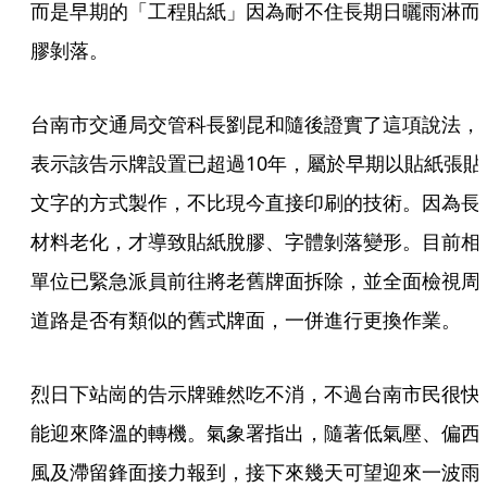
而是早期的「工程貼紙」因為耐不住長期日曬雨淋而
膠剝落。
台南市交通局交管科長劉昆和隨後證實了這項說法，
表示該告示牌設置已超過10年，屬於早期以貼紙張貼
文字的方式製作，不比現今直接印刷的技術。因為長
材料老化，才導致貼紙脫膠、字體剝落變形。目前相
單位已緊急派員前往將老舊牌面拆除，並全面檢視周
道路是否有類似的舊式牌面，一併進行更換作業。
烈日下站崗的告示牌雖然吃不消，不過台南市民很快
能迎來降溫的轉機。氣象署指出，隨著低氣壓、偏西
風及滯留鋒面接力報到，接下來幾天可望迎來一波雨