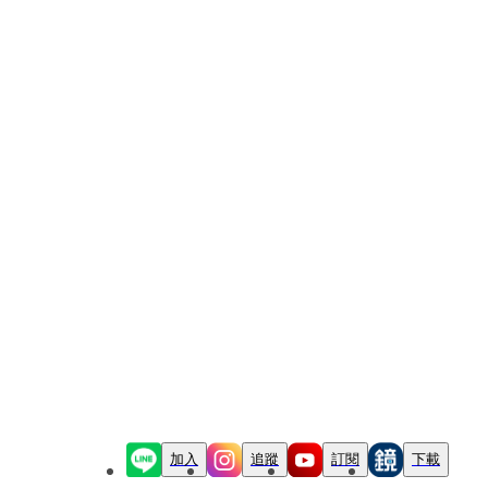
加入
追蹤
訂閱
下載