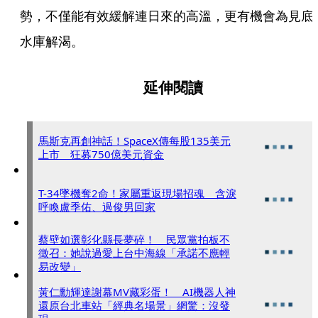
勢，不僅能有效緩解連日來的高溫，更有機會為見底
水庫解渴。
延伸閱讀
馬斯克再創神話！SpaceX傳每股135美元
上市 狂募750億美元資金
T-34墜機奪2命！家屬重返現場招魂 含淚
呼喚盧季佑、過俊男回家
蔡壁如選彰化縣長夢碎！ 民眾黨拍板不
徵召：她說過愛上台中海線「承諾不應輕
易改變」
黃仁勳輝達謝幕MV藏彩蛋！ AI機器人神
還原台北車站「經典名場景」網驚：沒發