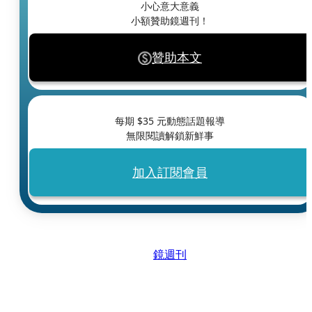
小心意大意義
小額贊助鏡週刊！
贊助本文
每期 $
35
元動態話題報導
無限閱讀解鎖新鮮事
加入訂閱會員
鏡週刊