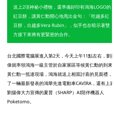
送上2項神祕小禮物，還準備好印有鴻海LOGO的
紅豆餅，讓黃仁勳開心地甩出金句：「吃越多紅
豆餅，出越多Vera Rubin」，似乎也在暗示著雙
方接下來將有更緊密的合作。
台北國際電腦展進入第2天，今天上午11點左右，劉
偉就率領鴻海一級主管於自家展區等候黃仁勳的到來
黃仁勳一抵達現場，鴻海就送上相當討喜的見面禮，
了一輛最新發表的鴻華先進電動車CAVIRA，還有上
劉揚偉大力宣傳的夏普（SHARP）AI陪伴機器人
Poketomo。