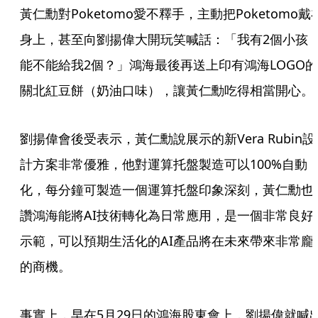
黃仁勳對Poketomo愛不釋手，主動把Poketomo戴
身上，甚至向劉揚偉大開玩笑喊話：「我有2個小孩
能不能給我2個？」鴻海最後再送上印有鴻海LOGO的
關北紅豆餅（奶油口味），讓黃仁勳吃得相當開心。
劉揚偉會後受表示，黃仁勳說展示的新Vera Rubin設
計方案非常優雅，他對運算托盤製造可以100%自動
化，每分鐘可製造一個運算托盤印象深刻，黃仁勳也
讚鴻海能將AI技術轉化為日常應用，是一個非常良好
示範，可以預期生活化的AI產品將在未來帶來非常龐
的商機。
事實上，早在5月29日的鴻海股東會上，劉揚偉就喊