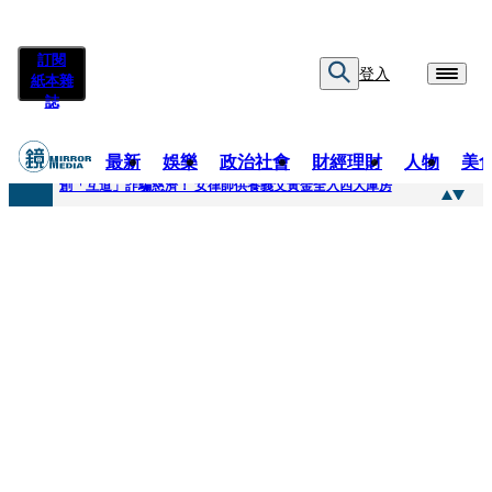
訂閱
登入
紙本雜
誌
最新
娛樂
政治社會
財經理財
人物
美
快訊
創「互道」詐騙慈濟！ 女律師供養義父黃金全入四大庫房
快訊
前時力黨魁表態「反對刪公視預算」 盼在野三思：改凍結處理受質疑項目
快訊
六強片齊聚桃影 小薰《祖先鬼》回桃影娘家 《長安的荔枝》桃影加映一票難求