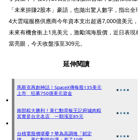
「未來拚賺2股本」豪語，也拋出驚人數字，指出全
4大雲端服務供應商今年資本支出超過7,000億美元，
未來有機會衝上1兆美元，激勵鴻海股價，近日表現
當亮眼，今天收盤漲至309元。
延伸閱讀
馬斯克再創神話！SpaceX傳每股135美元
上市 狂募750億美元資金
南部粽大勝利！黃仁勳背板王記府城肉粽
其實是台北名店 一顆漲至85元
台積電股價堪憂？華為高調推「韜定
律」 黃仁勳坦白講：差了10年