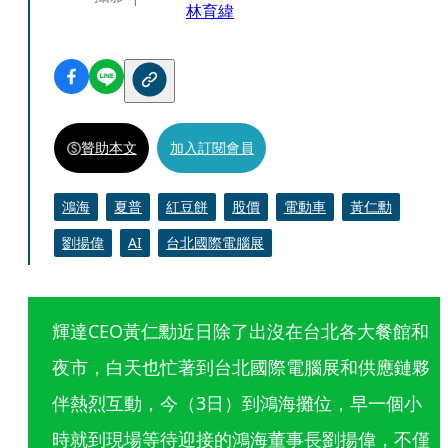
林育緯
贊助本文
加入訂閱會員
鴻海
夏普
紅豆餅
股價
電動車
黃仁勳
劉揚偉
AI
台北國際電腦展
輝達CEO黃仁勳近日除了出沒在台北各大餐館和
夜市，白天也忙著到台北國際電腦展和供應鏈夥
伴熱烈互動，今（3日）到鴻海攤位，早一個小
時就到現場等待迎接的鴻海董事長劉揚偉，不僅