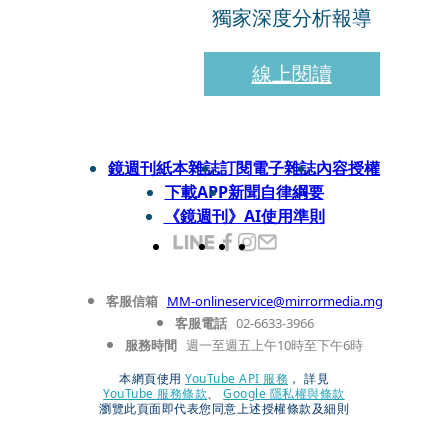
獨家深度分析報導
線上閱讀
鏡週刊紙本雜誌
訂閱電子雜誌
內容授權
下載APP
新聞自律綱要
《鏡週刊》AI使用準則
客服信箱
MM-onlineservice@mirrormedia.mg
客服電話
02-6633-3966
服務時間
週一至週五上午10時至下午6時
本網頁使用
YouTube API 服務
， 詳見
YouTube 服務條款
、
Google 隱私權與條款
瀏覽此頁面即代表您同意上述授權條款及細則