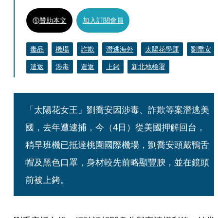
贊助本文
加入訂閱會員
毒品
機場
詐欺
潛逃海外
太陽花學運
劉喬安
遣返
涉毒
遣返
上銬
新北地檢署
「太陽花女王」劉喬安因涉毒、詐欺等案潛逃美
國，去年遭逮捕，今（4日）從美國押解回台，
稍早班機已抵達桃園國際機場，劉喬安頭戴鴨舌
帽及黑色口罩，身材較先前略顯豐腴，並在鏡頭
前被上銬。