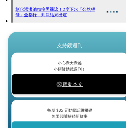
彰化滯洪池精瘦男裸泳！2度下水「公然猥
褻」全都錄 判決結果出爐
支持鏡週刊
小心意大意義
小額贊助鏡週刊！
贊助本文
每期 $
35
元動態話題報導
無限閱讀解鎖新鮮事