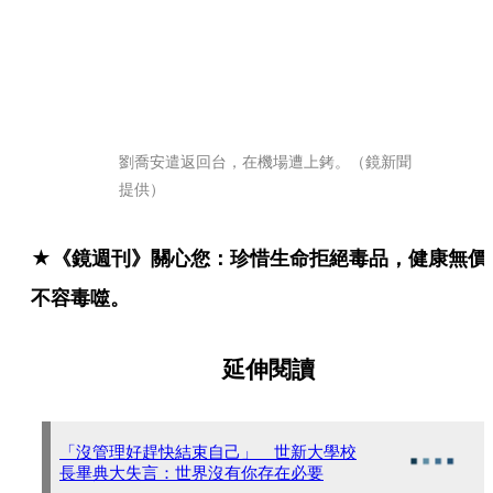
劉喬安遣返回台，在機場遭上銬。（鏡新聞
提供）
★《鏡週刊》關心您：珍惜生命拒絕毒品，健康無價
不容毒噬。
延伸閱讀
「沒管理好趕快結束自己」 世新大學校
長畢典大失言：世界沒有你存在必要