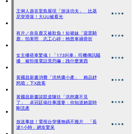
王俐人遊峇里島展現「游泳功夫」 比基
尼突滑落！大UU被看光
有片／奈良鹿又被欺負！短裙妹「當眾騎
鹿」拍美照 志工心碎：牠曾車禍骨折
女主播搭車驚魂！「173叫車」司機傳訊騷
擾 被拒接電話竟恐嚇：跩什麼東西
黃國昌新書消費「洪慈庸小產」 賴品妤
怒噴：下X政客
黃國昌新書談凱道陳抗「洪慈庸不見
了」 卓冠廷揭往事護妻：你知道她當時
剛流產
放送事故！電視台突播無碼不雅片 「長
達1小時」網友驚呆