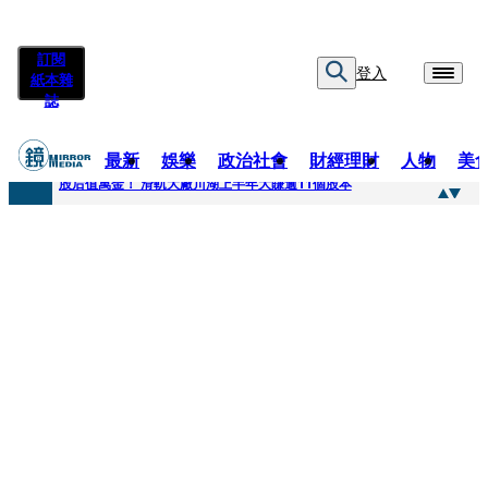
訂閱
登入
紙本雜
誌
最新
娛樂
政治社會
財經理財
人物
美
快訊
股后值萬金！ 滑軌大廠川湖上半年大賺逾11個股本
快訊
詐騙慈濟10億元佣金案 中院裁定女律師4人羈押禁見1人交保
快訊
國民黨控台糖董事「綠友友」點名陳其邁 高市府駁斥：毫無事實依據