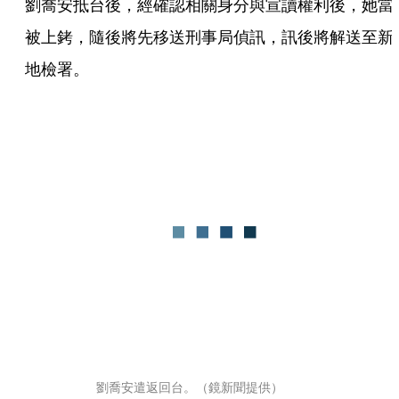
劉喬安抵台後，經確認相關身分與宣讀權利後，她當
被上銬，隨後將先移送刑事局偵訊，訊後將解送至新
地檢署。
劉喬安遣返回台。（鏡新聞提供）