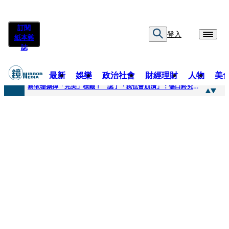
訂閱
登入
紙本雜
誌
最新
娛樂
政治社會
財經理財
人物
美
快訊
蔡依珊撕掉「完美」標籤！ 認了「我也會崩潰」：傷口終究會癒合
快訊
超模米蘭達離婚奧蘭多布魯13年！ 罕談前夫「像哥哥一樣」曝相處模式
快訊
酒駕加毒駕危險上路 北市大安警一週連破2起「雙駕」