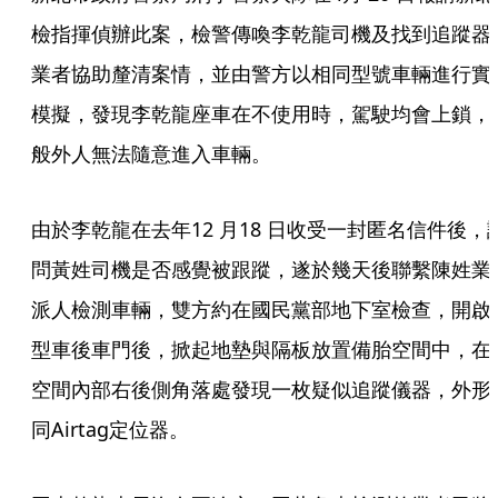
檢指揮偵辦此案，檢警傳喚李乾龍司機及找到追蹤器
業者協助釐清案情，並由警方以相同型號車輛進行實
模擬，發現李乾龍座車在不使用時，駕駛均會上鎖，
般外人無法隨意進入車輛。
由於李乾龍在去年12 月18 日收受一封匿名信件後，
問黃姓司機是否感覺被跟蹤，遂於幾天後聯繫陳姓業
派人檢測車輛，雙方約在國民黨部地下室檢查，開啟
型車後車門後，掀起地墊與隔板放置備胎空間中，在
空間內部右後側角落處發現一枚疑似追蹤儀器，外形
同Airtag定位器。