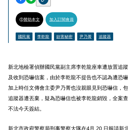
贊助本文
加入訂閱會員
國民黨
李乾龍
妨害秘密
尹乃菁
追蹤器
新北地檢署偵辦國民黨副主席李乾龍座車遭放置追蹤
及收到恐嚇信案，由於李乾龍不提告也不認為遭恐嚇
加上時任文傳會主委尹乃菁也沒親眼見到恐嚇信，包
追蹤器遭丟棄，疑為恐嚇信也被李乾龍銷毀，全案查
不法今天簽結。
新北市政府警察局刑事警察大隊在4月 20 日報請新北