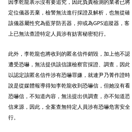
因李乾龍表示沒有要追究，因此負責檢測的業者已將
定位儀器丟棄，檢警無法進行採證及解析，也無從確
該儀器屬性究為藍芽防丟器，抑或為GPS追蹤器，客
上已無法查證特定人員涉有妨害秘密犯行。
此外，李乾龍也將收到的匿名信件銷毀，加上他不認
遭受恐嚇，無法提供該信讓檢察官採證、調查，因此
以認定該匿名信件涉有恐嚇罪嫌，就連尹乃菁作證時
說是從媒體報導得知李乾龍收到恐嚇信，但她沒有看
恐嚇信，不知道內容，無法提出供調查，亦不知道恐
信來源，因此，全案查無特定人員涉有恐嚇危害安全
行。