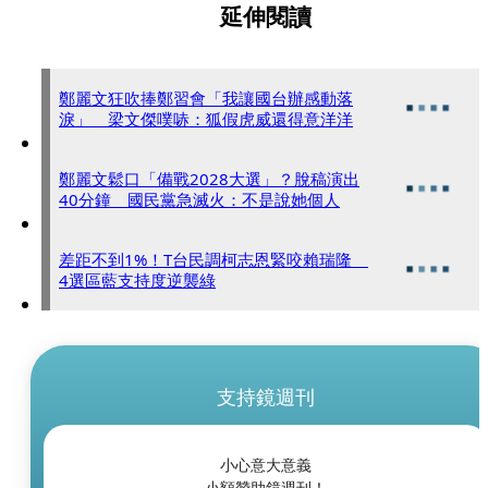
延伸閱讀
鄭麗文狂吹捧鄭習會「我讓國台辦感動落
淚」 梁文傑噗哧：狐假虎威還得意洋洋
鄭麗文鬆口「備戰2028大選」？脫稿演出
40分鐘 國民黨急滅火：不是說她個人
差距不到1%！T台民調柯志恩緊咬賴瑞隆
4選區藍支持度逆襲綠
支持鏡週刊
小心意大意義
小額贊助鏡週刊！