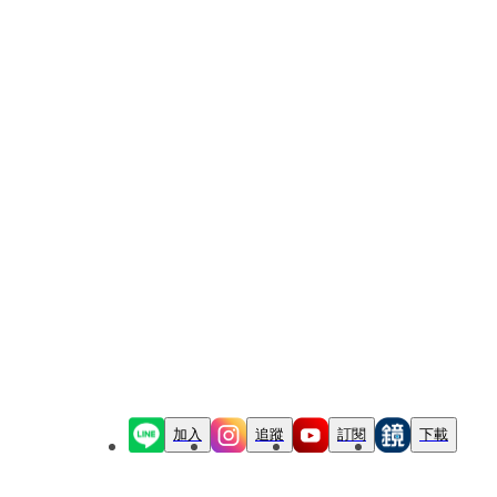
加入
追蹤
訂閱
下載